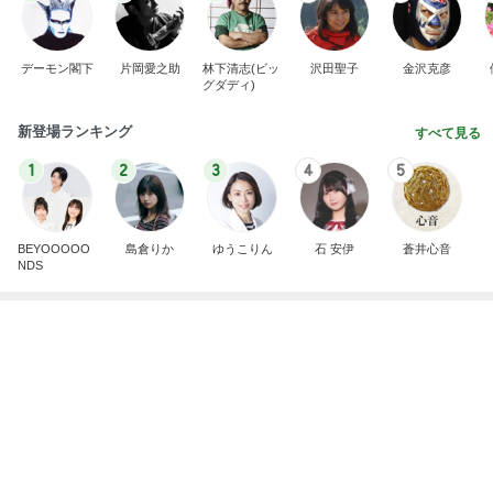
ママ友が調べてくれた夏らしいこと
Amebaトピックス
1日前
広島原爆の日 市長の言葉に動揺する総理
ブルーサファイア
1日前
ひとり親の毎年の憂鬱な手続き
Amebaトピックス
2日前
斎藤元彦がぶらぶら動画のアップを止めた
Bank of Dreamの公営競技はどこへ行く
8日前
蚊の鳴くような声で謝罪する夫
Amebaトピックス
1日前