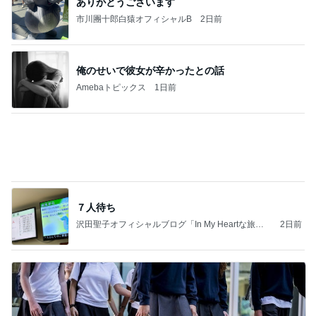
津久井教生 休むことも治療と実感
Amebaトピックス
9時間前
夫とファミレスで晩ごはん
武東由美オフィシャルブログ「MOTOちゃんとのは
1日前
っぴぃな毎日」Powered by Ameba
川崎麻世 偶然仲間が集まる寿司屋
Amebaトピックス
9時間前
同じ夢
四コマ戦士 パパ戦記
10日前