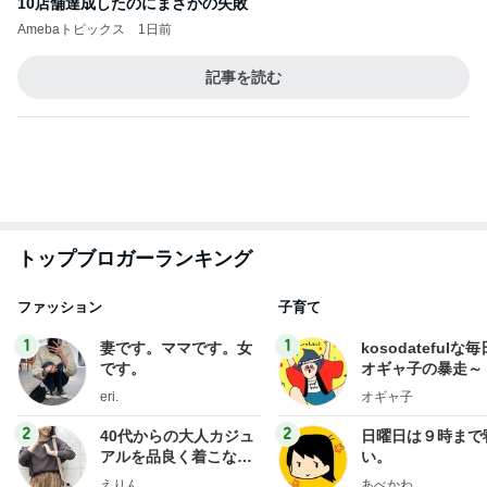
1
1
妻です。ママです。女
kosodatefulな毎
です。
オギャ子の暴走～
eri.
オギャ子
2
2
40代からの大人カジュ
日曜日は９時まで
アルを品良く着こなす
い。
ファッションブログ
えりん
あべかわ
3
3
銀の滴降る降るまわり
四十路シンパパの
に・・・
日記
illallan
はやパパ
もっと見る
オフィシャルブロガーランキング
総合ランキング
すべて見る
1
2
3