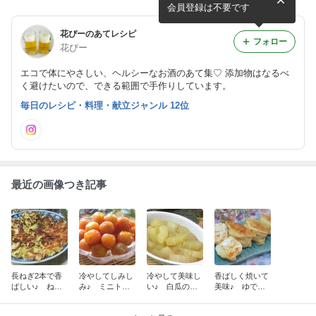
噌炒め
揚げ風
会員登録は不要です
花ぴーのあてレシピ
フォロー
花ぴー
エコで体にやさしい、ヘルシーなお酒のあて集♡ 添加物はなるべ
く避けたいので、できる範囲で手作りしています。
毎日のレシピ・料理・献立ジャンル 12位
最近の画像つき記事
長ねぎ2本で香
冷やしてしみし
冷やして美味し
香ばしく焼いて
ばしい♪ ねぎ
み♪ ミニトマ
い♪ 白瓜のめ
美味♪ ゆでた
焼き
トのはちみつマ
んつゆ煮びたし
まごサラダの油
リネ
揚げ包み