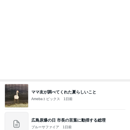
ありがとうございます
市川團十郎白猿オフィシャルB
2日前
俺のせいで彼女が辛かったとの話
Amebaトピックス
1日前
７人待ち
沢田聖子オフィシャルブログ「In My Heartな旅日
2日前
記」by Ameba