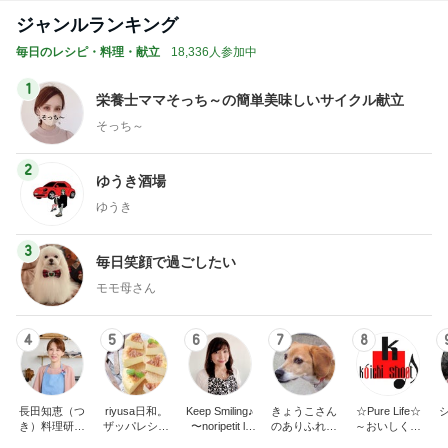
栄養士ママそっち～の簡単美味しいサイクル献立
そっち～
2
ゆうき酒場
ゆうき
3
毎日笑顔で過ごしたい
モモ母さん
4
5
6
7
8
長田知恵（つ
riyusa日和。
Keep Smiling♪
きょうこさん
☆Pure Life☆
き）料理研究
ザッパレシピ
〜noripetit lif
のありふれた
～おいしく、
家「ご飯と可
で褒められお
e〜 おうちご
日常とばーば
楽しく、健康
愛いおやつ、
やつと時々お
はんと日々の
の食堂本日の
に。～
キッチンアイ
かず
事。
メニュー
もっと見る
テム」