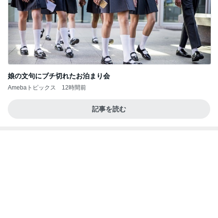
アグネス 泳ぎに来る孫と会う予定
Amebaトピックス
9時間前
2026/08/07(K) 3本
何でかな？何でだろ？
4時間前