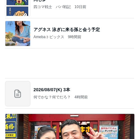
パチンコで粘り勝ちした22連チャン
Amebaトピックス
10時間前
(長期保存カレーライスセット)
たかたんのコストコ通への道
8日前