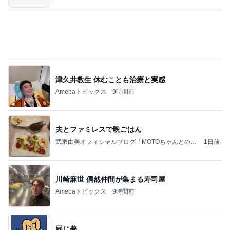
息子に頼んだ福岡には無いクッキー
Amebaトピックス
1日前
力強いジャンプをまるで天上の美しさのように軽や
かに着氷その芸術性によって心奪われる魔法を織り
なす
フィギュアスケート応援（くまはともだち）
2日前
歩き始めてすぐに遭ったゲリラ豪雨
Amebaトピックス
1日前
義母は観念した？
トンデモ義母ンヌからのストレスがヤバい。
2日前