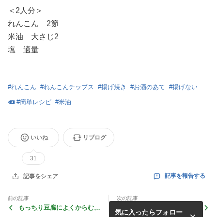
＜2人分＞
れんこん 2節
米油 大さじ2
塩 適量
#
れんこん
#
れんこんチップス
#
揚げ焼き
#
お酒のあて
#
揚げない
#
簡単レシピ
#
米油
いいね
リブログ
31
記事を報告する
記事をシェア
前の記事
次の記事
もっちり豆腐によくからむよ
フライパンで焼くだけおつま
気に入ったらフォロー
♪ 豆腐とかぶの葉のオイ味
み♪ 玉ねぎとちくわのかき