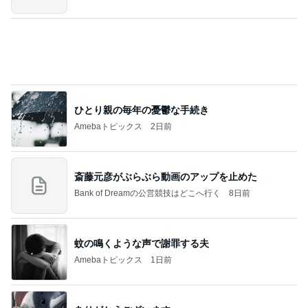
娘の文句にブチ切れたお泊まり会
Amebaトピックス
12時間前
記事を読む
北斗 前が見えないほど曇るメガネ
Amebaトピックス
9時間前
学生
日本人
7日前