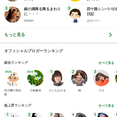
市川團十郎白
小林麻央
だいたひかる
桃
クロ
猿
急上昇ランキング
すべて見る
1
2
3
4
5
デーモン閣下
片岡愛之助
林下清志(ビッ
沢田聖子
金沢克彦
グダディ)
新登場ランキング
すべて見る
1
2
3
4
5
BEYOOOOO
島倉りか
ゆうこりん
石 安伊
蒼井心音
NDS