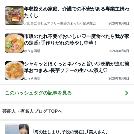
年収控えめ家庭、介護での不安がある専業主婦わ
たくし
ど田舎に住む元アラサー主婦のまったり節約生活
2026年8月6日
市販のたれ不要でおいしい♡一度食べたら我が家
の定番♪手作りだれの冷やし中華！
ゆうき酒場
2026年8月6日
シャキッとほくっとネバっと旨い♡晩酌が進む簡
単おつまみ♪長芋ソテーの生ハム添え♡
ゆうき酒場
2026年8月6日
このハッシュタグの記事を見る
芸能人・有名人ブログ TOPへ
｢海のはじまり｣子役の現在に｢美人さん｣