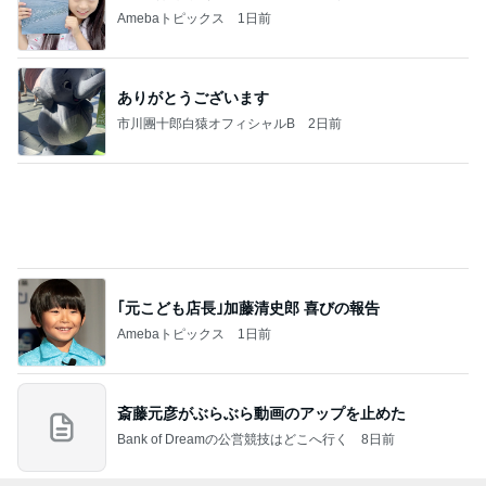
Amebaトピックス
1日前
ありがとうございます
市川團十郎白猿オフィシャルB
2日前
｢元こども店長｣加藤清史郎 喜びの報告
Amebaトピックス
1日前
斎藤元彦がぶらぶら動画のアップを止めた
Bank of Dreamの公営競技はどこへ行く
8日前
ジャンルランキング
毎日のレシピ・料理・献立
18,336人参加中
1