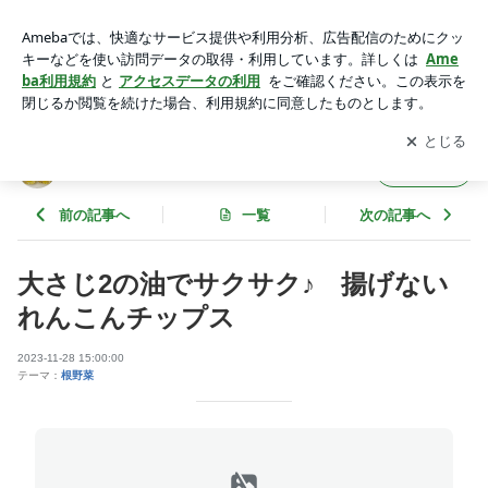
大さじ2の油でサクサク♪ 揚げないれんこんチップス | 花ぴー
のあてレシピ
アプリをダウンロードして
ブログの更新通知
を受け取りまし
開く
ょう。
花ぴーのあてレシピ
フォロー
前の記事へ
一覧
次の記事へ
大さじ2の油でサクサク♪ 揚げない
れんこんチップス
2023-11-28 15:00:00
テーマ：
根野菜