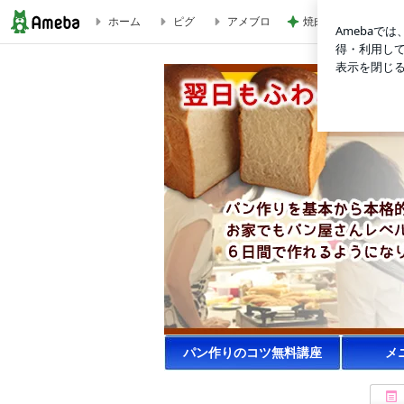
ホーム
ピグ
アメブロ
焼肉きんぐで暴食し増
【受付開始】本格ふわふわパン作りが家庭で焼ける！魔法の手
パン作りのコツ無料講座
メ