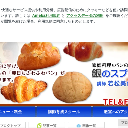
えた500g
芸能人ブログ
人気ブログ
新規登録
ログ
ごね講座 | プロに学ぶ！翌日もふわふわワンランク上の美味
ニュー・料金
講師育成スクール
教室へのアク
プロ
ブログトップ
記事一覧
画像一覧