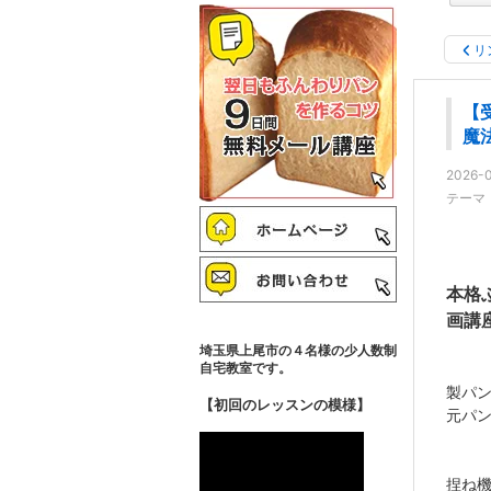
リ
【
魔
2026-0
テーマ
本格
画講
埼玉県上尾市の４名様の少人数制
自宅教室です。
製パ
【初回のレッスンの模様】
元パ
捏ね