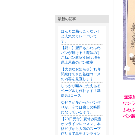
最新の記事
ほんとに脂っこくない！
と人気のカレーパンで
す。
【残１】翌日もふわふわ
パンが焼ける！魔法の手
ごねパン教室６回：埼玉
県上尾市のパン教室
【大切なお知らせ】13年
間続けてきた基礎コース
の内容を見直します
しっかり噛みごたえある
ベーグルも作れます！基
礎6回コース
無添
なぜ？が多かったパン作
ワン
りが、今では癒しの時間
ふわ
になっているそう。
パン
【20日受付】夏休み限定
オンラインレッスン、本
格ピザから人気のスープ
作りまで単発オンライン