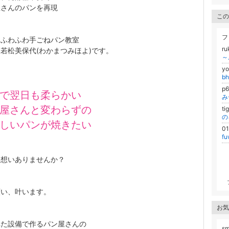
屋さんのパンを再現
この
フ
もふわふわ手ごねパン教室
r
若松美保代(わかまつみほよ)です。
～
yo
b
p
で翌日も柔らかい
み
屋さんと変わらずの
ti
しいパン
が焼きたい
0
fu
な想いありませんか？
願い、叶います。
お気
れた設備で作るパン屋さんの
sm