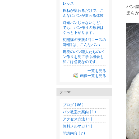
レッス
パン
捏ねが変わるだけで、こ
柔ら
んなにパンが変わる体験
時短パンじゃないけど、
でも、パン作りの敷居は
ぐっと下がります。
初開講の実践4回コースの
3回目は、こんなパン♪
現役のパン職人たちのパ
ン作りを見て学ぶ機会も
私には必要なのです。
一覧を見る
画像一覧を見る
テーマ
ブログ ( 86 )
パン教室の案内 ( 1 )
アクセス方法 ( 1 )
無料メルマガ ( 1 )
開講内容 ( 7 )