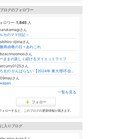
ブログのフォロワー
ォロワー:
1,845
人
ukarukamagiさん
ルカのママ日記～
shihiro-iijimaさん
h飯島由敬の日々あれこれ
6bzacnnoomooさん
ーままの楽しく続けるダイエットライフ
gercurry0125さん
のろ太の がんばらない【2024年 東大理Ⅰ不合格】までの日記
109mayさん
wapan
一覧を見る
フォロー
フォローすると、このブログの更新情報が届きます。
に入りブログ
ile-aina-kuraさん