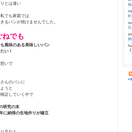
作りとは違い
m
の私でも家庭では
できるパンが焼けませんでした。
ou
ごねでも
at
徳
でも風味のある美味しいパン
h
きたい！
な想いで
※
屋さんのパンに
けようと
、検証していく中で
の研究の末
8年に
納得の生地作りが
確立
作り方だと