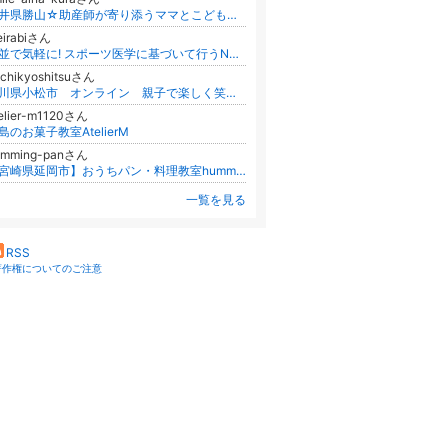
福井県勝山☆助産師が寄り添うママとこどもの料理教室(パン・お菓子・料理）
更新
eirabiさん
杉並で気軽に! スポーツ医学に基づいて行うNAMASTE YOGA×PILATESです！す。です！
chikyoshitsuさん
石川県小松市 オンライン 親子で楽しく笑顔に☆ おうちパンとかんたんおやつ おうち教室grow
elier-m1120さん
島のお菓子教室AtelierM
umming-panさん
【宮崎県延岡市】おうちパン・料理教室humming＊「パン作りの基礎が学べる手ごねパン教室」
一覧を見る
RSS
著作権についてのご注意