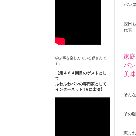
パン
翌日
代表・
家庭
学ぶ事を楽しんでいる皆さんで
す。
パン
【第４６４回目のゲストとし
美味
て
ふわふわパンの専門家として
インターネットTVに出演】
そん
その
恵ま