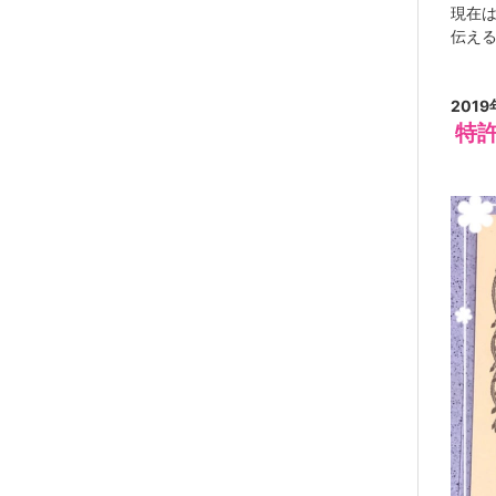
現在
伝え
201
特