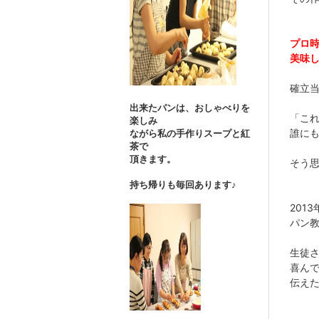
プロ
美味
確立
出来たパンは、おしゃべりを
「こ
楽しみ
誰に
ながら私の手作りスープと紅
茶で
頂きます。
そう
持ち帰りも毎回あります♪
201
パン
生徒
喜ん
伝え