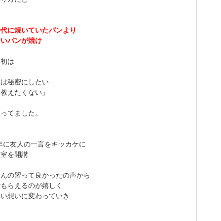
時代に焼いていたパンより
しいパンが焼け
当初は
れは秘密にしたい
も教えたくない」
思ってました。
3年に友人の一言をキッカケに
教室を開講
さんの習って良かったの声から
でもらえるのが
嬉しく
たい想いに変わっていき