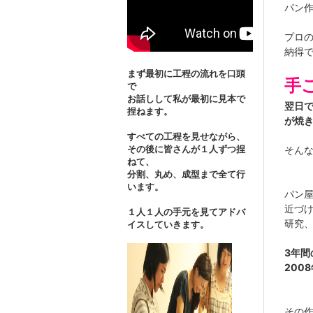
パン
プロ
納得
まず最初に工程の流れを口頭
手
で
お話しして私が最初に見本で
翌日
捏ねます。
が焼
すべての工程を見せながら、
その後に皆さんが１人ずつ捏
そん
ねて、
分割、丸め、成型まで全て行
います。
パン
近づ
１人１人の手元を見てアドバ
研究
イスしていきます。
3年間
200
その