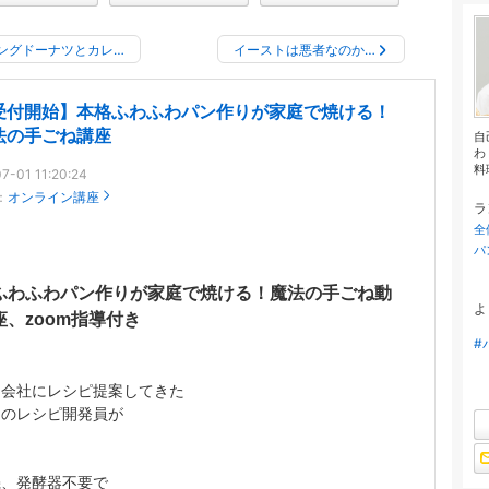
ングドーナツとカレ…
イーストは悪者なのか…
受付開始】本格ふわふわパン作りが家庭で焼ける！
法の手ごね講座
自
わ
料
7-01 11:20:24
：
オンライン講座
ラ
全
パ
ふわふわパン作りが家庭で焼ける！魔法の手ごね動
よ
座、zoom指導付き
#
ン会社にレシピ提案してきた
ンのレシピ開発員が
機、発酵器不要で