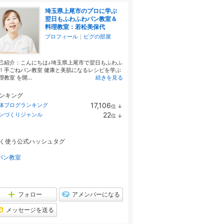
埼玉県上尾市のプロに学ぶ
翌日もふわふわパン教室＆
料理教室：若松美保代
プロフィール
｜
ピグの部屋
己紹介：こんにちは♪埼玉県上尾市で翌日もふわふ
！手ごねパン教室 健康と美肌になるレシピを学ぶ
理教室 を開...
続きを見る
ンキング
17,106
体ブログランキング
位
↓
ラ
22
ンづくりジャンル
位
↓
ン
ラ
キ
ン
ン
キ
グ
く使う公式ハッシュタグ
ン
下
グ
降
下
パン教室
降
フォロー
アメンバーになる
メッセージを送る