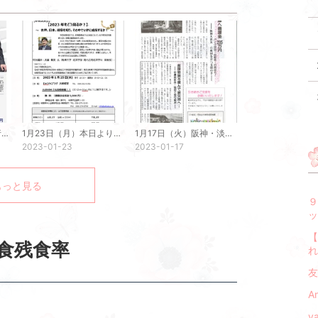
2月28日（火）本日、行事案内を発送しました
1月23日（月）本日より「新春行事ウィーク」が始まります！
1月17日（火）阪神・淡路大震災
2023-01-23
2023-01-17
もっと見る
【
給食残食率
れ
友
A
y