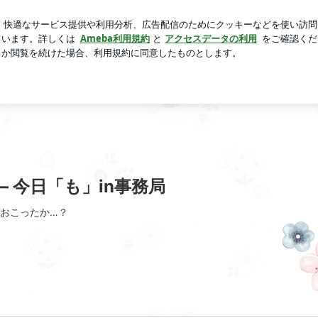
ご馳走パン
芸能人ブログ
人気ブログ
新規登録
ログ
 今日「も」in事務局
おこったか…？