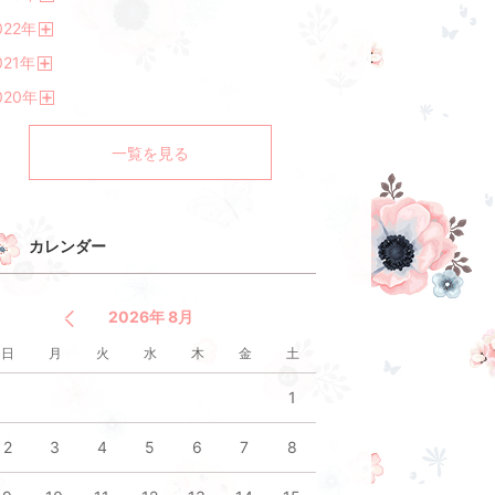
開
022
年
く
開
021
年
く
開
020
年
く
開
く
一覧を見る
カレンダー
2026年 8月
日
月
火
水
木
金
土
1
2
3
4
5
6
7
8