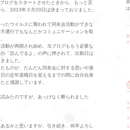
原
当ブログをスタートさせたときから、もっと言
は
ら、2023年３月20日は決まっておりました。
かったウイルスに襲われて同友会活動ができな
一方通行でもなんとかコミュニケーションを取
全
た。
そ
に活動が再開され始め、当ブログももう必要な
らの「読んでるよ」の声に押されて、出勤日は
てきました。
ったものが、だんだん同友会に対する思いや過
今日の定年退職日を迎えるまでの間に自分自身
れたと感謝しています。
と試みたのですが、あっけなく断られました
３
で
３
す。
はあるかと思いますが、引き続き、何卒よろし
３