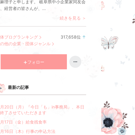
麻理子と申します。 岐阜県中小企業家同友会
、経営者の皆さんが、...
続きを見る ＞
体ブログランキング
317,658
位
↑
ラ
の他の企業・団体ジャンル
ン
キ
ン
フォロー
グ
上
昇
最新の記事
月20日（月）『今日「も」in事務局』、本日
終了させていただきます
月17日（金）給食残食率
月16日（木）行事の申込方法