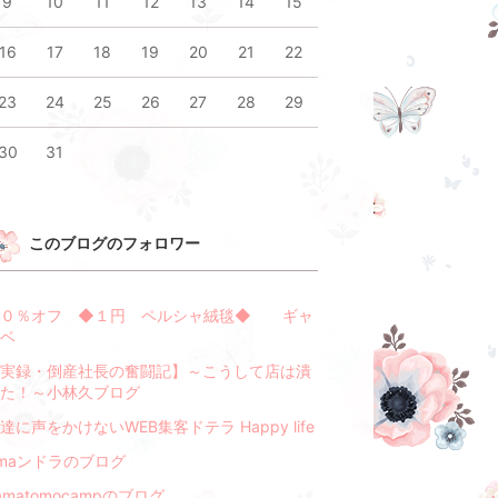
9
10
11
12
13
14
15
16
17
18
19
20
21
22
23
24
25
26
27
28
29
30
31
このブログのフォロワー
９０％オフ ◆１円 ペルシャ絨毯◆ ギャ
ッベ
実録・倒産社長の奮闘記】～こうして店は潰
た！～小林久ブログ
達に声をかけないWEB集客ドテラ Happy life
maンドラのブログ
amatomocampのブログ