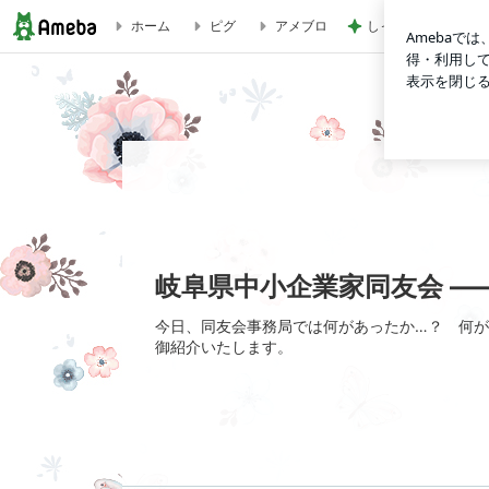
しっかり働いた後の
ホーム
ピグ
アメブロ
岐阜県中小企業家同友会 ―― 今日「も」in事務局
岐阜県中小企業家同友会 ――
今日、同友会事務局では何があったか…？ 何が
御紹介いたします。