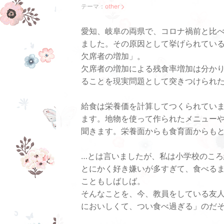
テーマ：
other
愛知、岐阜の両県で、コロナ禍前と比
ました。その原因として挙げられてい
欠席者の増加」。
欠席者の増加による残食率増加は分か
ることを現実問題として突きつけられ
給食は栄養価を計算してつくられてい
ます。地物を使って作られたメニュー
聞きます。栄養面からも食育面からも
…とは言いましたが、私は小学校のこ
とにかく好き嫌いが多すぎて、食べる
こともしばしば。
そんなことを、今、教員をしている友
においしくて、つい食べ過ぎる」のだ