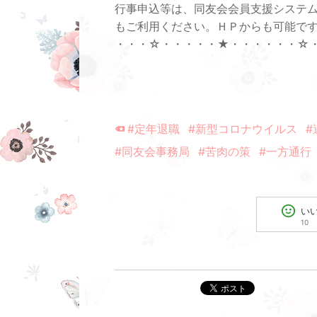
行事申込等は、同友会会員支援システ
もご利用ください。ＨＰからも可能で
・・・☆・・・・・★・・・・・・☆
#定年退職
#新型コロナウイルス
#
#同友会事務局
#苦肉の策
#一方通行
い
10
ポスト