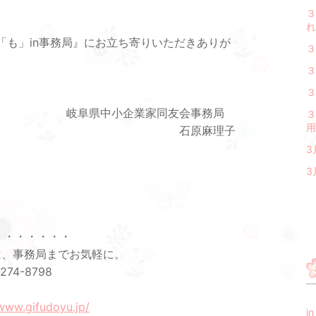
３
れ
「も」in事務局』にお立ち寄りいただきありが
３
３
３
岐阜県中小企業家同友会事務局
３
用
石原麻理子
3
3
・・・・・・・
は、事務局までお気軽に。
274-8798
/www.gifudoyu.jp/
i