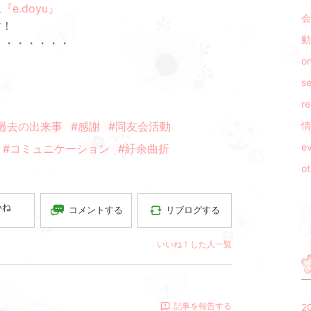
ム
『e.doyu』
会
す！
動
・・・・・・・
on
s
r
過去の出来事
#感謝
#同友会活動
情
e
#コミュニケーション
#紆余曲折
ot
いね
コメントする
リブログする
いいね！した人一覧
記事を報告する
2