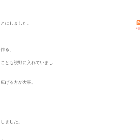
、
、
ことにしました。
※
を作る」
ることも視野に入れていまし
を広げる方が大事。
にしました。