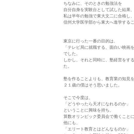
ちなみに、そのときの勉強法を
自分自身を実験台として試した結果
私は半年の勉強で東大文二に合格し
信州大学医学部から東大へ進学する
東京に行った一番の目的は、
「テレビ局に就職する、面白い映画
でした。
しかし、それと同時に、塾経営をす
た。
塾を作ることよりも、教育業の知見
２１歳の僕はそう思いました。
そこで今度は、
「どうやったら天才になれるのか」
ということに興味を持ち、
算数オリンピック委員会で働くこと
他にも、
「エリート教育とはどんなものか」