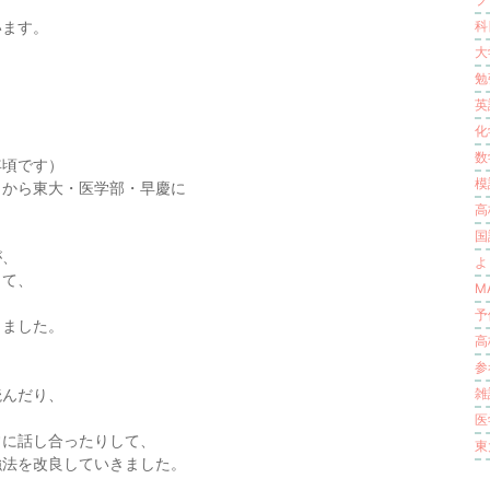
、
います。
科
大
勉
英語
化学
数学
年頃です）
模試
リから東大・医学部・早慶に
高
国語
が、
よ
して、
M
予
きました。
高
参考
読んだり、
雑談
医
常に話し合ったりして、
東
強法を改良していきました。