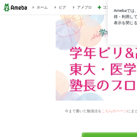
ホーム
ピグ
アメブロ
コストコで娘に言わ
学年ビリ&高校中退から東大・医学部に合格した塾長、新宮竹
学年ビリ
今まで書いた勉強法を
こちらのページ
にま