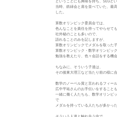
ということにも興味を持ち、SEGと
当時、鉄緑会と肩を並べていた、最
した。
算数オリンピック委員会では、
色んなことを責任を持ってやらせて
社外秘のことも多いので、
語れることのみを記しますが、
算数オリンピックでメダルを取った
算数オリンピック・数学オリンピッ
勉強を教えたり、色々会話をする機
ちなみに、そういう子達は、
その後東大理三など当たり前の様に
数学のノーベル賞と言われるフィー
広中平祐さんのお手伝いをすること
一緒に働く人たちも、数学オリンピ
で
メダルを持っている人たちが多かっ
そういう人達と触れ合う中で、