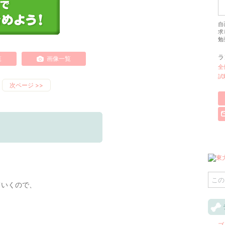
自
求
勉
ラ
覧
画像一覧
全
試
次ページ
>>
ていくので、
ブロ