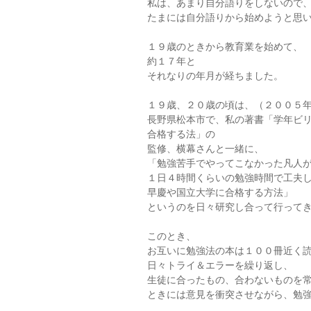
私は、あまり自分語りをしないので
たまには自分語りから始めようと思
１９歳のときから教育業を始めて、
約１７年と
それなりの年月が経ちました。
１９歳、２０歳の頃は、（２００５
長野県松本市で、私の著書「学年ビ
合格する法」の
監修、横幕さんと一緒に、
「勉強苦手でやってこなかった凡人
１日４時間くらいの勉強時間で工夫
早慶や国立大学に合格する方法」
というのを日々研究し合って行って
このとき、
お互いに勉強法の本は１００冊近く
日々トライ＆エラーを繰り返し、
生徒に合ったもの、合わないものを
ときには意見を衝突させながら、勉