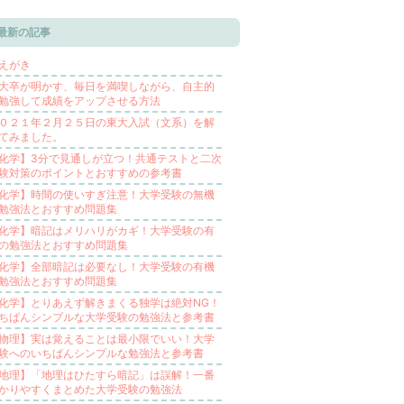
最新の記事
えがき
大卒が明かす、毎日を満喫しながら、自主的
勉強して成績をアップさせる方法
０２１年２月２５日の東大入試（文系）を解
てみました。
化学】3分で見通しが立つ！共通テストと二次
験対策のポイントとおすすめの参考書
化学】時間の使いすぎ注意！大学受験の無機
勉強法とおすすめ問題集
化学】暗記はメリハリがカギ！大学受験の有
の勉強法とおすすめ問題集
化学】全部暗記は必要なし！大学受験の有機
勉強法とおすすめ問題集
化学】とりあえず解きまくる独学は絶対NG！
ちばんシンプルな大学受験の勉強法と参考書
物理】実は覚えることは最小限でいい！大学
験へのいちばんシンプルな勉強法と参考書
地理】「地理はひたすら暗記」は誤解！一番
かりやすくまとめた大学受験の勉強法