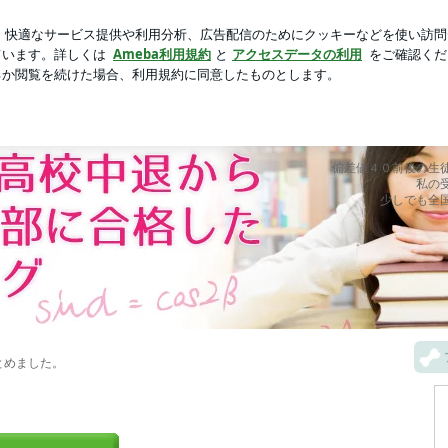
れ何も買わぬ夫
芸能人ブログ
人気ブログ
新規登録
虎のブログ
&高校中退から東大・医学部に合格した
高
偏差値４０前後の生
私の
少しでも全
とめました。