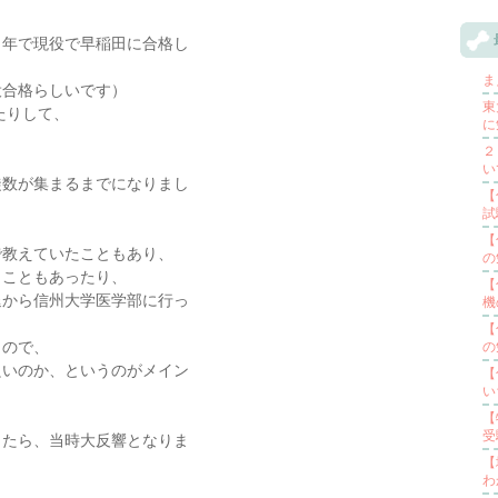
１年で現役で早稲田に合格し
ま
役合格らしいです）
東
たりして、
に
２
い
徒数が集まるまでになりまし
【
試
【
で教えていたこともあり、
の
うこともあったり、
【
退から信州大学医学部に行っ
機
【
もので、
の
良いのか、というのがメイン
【
い
【
受
したら、当時大反響となりま
【
わ