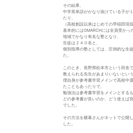
その結果、
中学英単語がかなり抜けている子が
たり、
（高校創設以来はじめての早稲田現
基本的にはGMARCHには全員受かっ
地域でかなり有名な塾となり、
生徒は２４０名と、
個別指導の塾としては、圧倒的な生
た。
このとき、長野県松本市という田舎
教えられる先生があまりいないとい
僕自身が参考書学習メインで高校中
たこともあったりで、
勉強法は参考書学習をメインとする
どの参考書が良いのか、どう使えば
でした。
その方法を横幕さんがネットで公開
した。