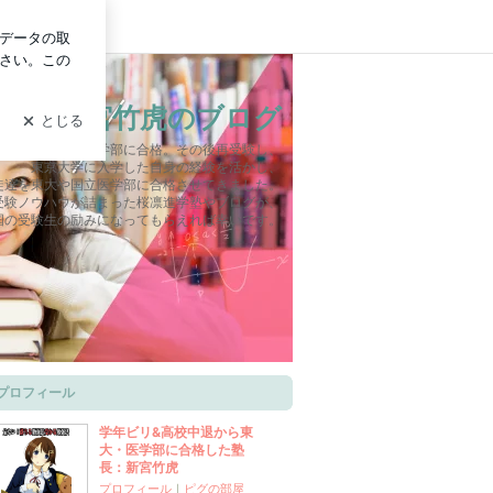
ログイン
塾長、新宮竹虎のブログ
校中退後、国立医学部に合格。その後再受験し、
東京大学に入学した自身の経験を活かし、
徒達を東大や国立医学部に合格させてきました。
受験ノウハウが詰まった桜凛進学塾やブログが、
国の受験生の励みになってもらえれば幸いです。
プロフィール
学年ビリ&高校中退から東
大・医学部に合格した塾
長：新宮竹虎
プロフィール
｜
ピグの部屋