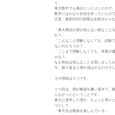
り、
東大数学でも満点だったりしたので
数学にはかなり自信を持っていたの
正直、最初SEGの授業は全然分から
「東大満点の僕が知らない様なこと
か？」
「こんなこと理解しなくても、試験
ないのだろうか？」
「ここまで理解しなくても、答案の
かな？」
など初めは色んなことを思いました
今、振り返ると僕が浅はかなだけで
その理由は２つです。
１つ目は、僕が勉強を嫌い過ぎて、
らなかったということです。
東大に進学した僕が、ちょっと周り
つとして、
「東大生は勉強を楽しんでいる」