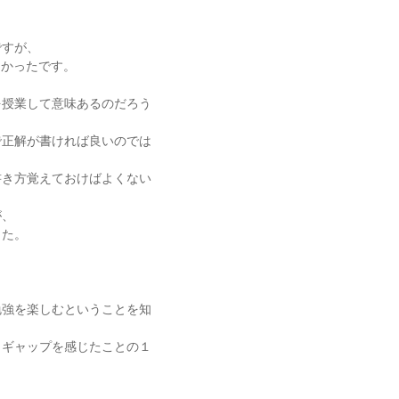
、
ですが、
なかったです。
を授業して意味あるのだろう
で正解が書ければ良いのでは
書き方覚えておけばよくない
が、
した。
勉強を楽しむということを知
とギャップを感じたことの１