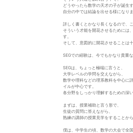
どうやったら数学の天才の子が誕生
自分の中では結論を出せる様になり
詳しく書くとかなり長くなるので、
そういう才能を開花させるためには
す。
そして、意図的に開花させることは
SEGでの経験は、今でもかなり貴重
SEGは、ちょっと極端に言うと、
大学レベルの学問を交えながら、
数学や理科などの理系教科を中心に
イルが中心です。
各分野をしっかり理解するための深
まずは、授業補助と言う形で、
生徒の質問に答えながら、
熟練の講師の授業見学をすることか
僕は、中学生の頃、数学の大会で全