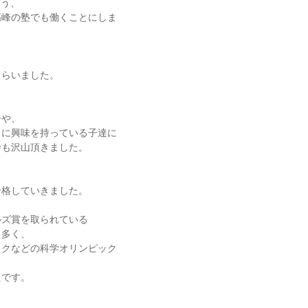
いう、
高峰の塾でも働くことにしま
もらいました。
子や、
クに興味を持っている子達に
会も沢山頂きました。
合格していきました。
ルズ賞を取られている
も多く、
ックなどの科学オリンピック
たです。