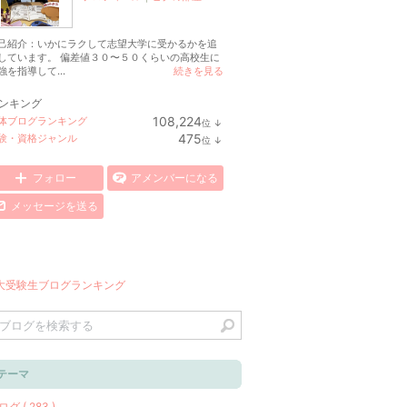
己紹介：いかにラクして志望大学に受かるかを追
しています。 偏差値３０〜５０くらいの高校生に
強を指導して...
続きを見る
ンキング
108,224
体ブログランキング
位
↓
ラ
475
験・資格ジャンル
位
↓
ン
ラ
キ
ン
ン
キ
フォロー
アメンバーになる
グ
ン
下
グ
メッセージを送る
降
下
降
テーマ
グ ( 283 )