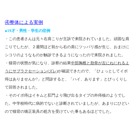
④整体による実例
●
19
才・男性・学生の症例
・この患者さんは
元々右肩こりが主訴で来院されていました。頑固な肩
こりでしたが、２週間ほど前から右の肩にツッパリ感が生じ、おまけに
シコリのようなものが触診できるようになったので来院されました。
・猫背の状態が気になり、診察の結果
中部胸椎と肋骨が左にねじれるよ
うにサブラクセーション
(
ズレ
)
が確認できたので、「ひょっとしてイボ
痔はありませんか
?
」と問診すると、「ハイ、あります」とびっくりし
て回答されました。
・そのイボ痔は
イキムと肛門より飛び出るタイプの外痔核のようでし
た。中学校時代に病的でないと診断されていましたが、あまりにひどい
ので猫背の矯正装具の処方を受けていた事もあるほどでした。