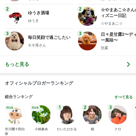
Amebaトピックス
1日前
記事を読む
だいた 長くなった打ち合わせと息子
Amebaトピックス
2日前
業務用アイスどこに売ってる？ロッテやタカナシ等
安い市販の2リットルアイスは業務スーパーやシャ
トレ
AKO | Smart Life
8日前
鉄分はレバーと延々と話す母