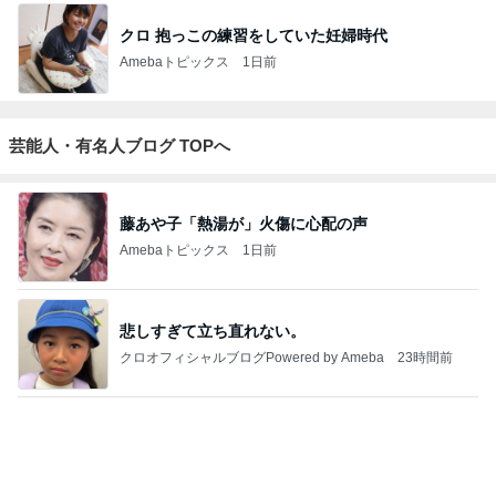
そば
もっと見る
トップブロガーランキング
料理
旅行
1
1
栄養士ママそっち～の
「吉田さんちのフ
簡単美味しいサイクル
リー日記」Powere
献立
y Ameba 吉田さ
そっち～
吉田さんファミリー
ミリーオフィシャ
ログ
2
2
☆やまあこ☆さん
ゆうき酒場
ィズニー日記
ゆうき
☆やまあこ☆
3
3
日々是甘露2〜デ
毎日笑顔で過ごしたい
ー風味〜
モモ母さん
甘露
もっと見る