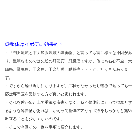
③整体はイボ痔に効果的？！
・「門脈流域と下大静脈流域の障害物」と言っても実に様々な原因があ
り、重篤なものでは先述の肝硬変・肝臓癌ですが、他にも右心不全、大
腸癌、腎臓癌、子宮癌、子宮筋腫、動脈瘤・・・と、たくさんありま
す。
・ですから繰り返しになりますが、症状がなかったり軽微であっても一
応は専門医を受診する方が良いと思われます。
・それを確かめた上で重篤な疾患がなく、我々整体師にとって得意とす
るような障害物があれば、かえって整体の方がイボ痔をしっかりと施術
出来ることも少なくないのです。
・そこで今回その一例を事項に紹介します。