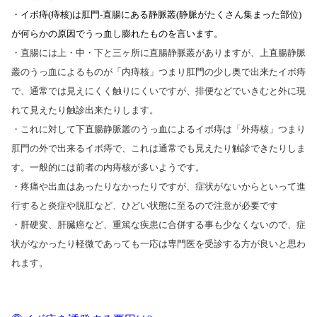
・
イボ痔
(
痔核
)
は肛門
-
直腸にある静脈叢
(
静脈がたくさん集まった部位
)
が何らかの原因でうっ血し膨れたものを言います。
・直腸には上・中・下と三ヶ所に直腸静脈叢がありますが、上直腸静脈
叢のうっ血によるものが「内痔核」つまり肛門の少し奥で出来たイボ痔
で、通常では見えにくく触りにくいですが、排便などでいきむと外に現
れて見えたり触診出来たりします。
・これに対して下直腸静脈叢のうっ血によるイボ痔は「外痔核」つまり
肛門の外で出来るイボ痔で、これは通常でも見えたり触診できたりしま
す。一般的には前者の内痔核が多いようです。
・疼痛や出血はあったりなかったりですが、症状がないからといって進
行すると炎症や脱肛など、ひどい状態に至るので注意が必要です
・肝硬変、肝臓癌など、重篤な疾患に合併する事も少なくないので、症
状がなかったり軽微であっても一応は専門医を受診する方が良いと思わ
れます。