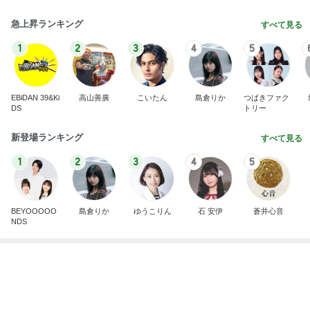
Amebaトピックス
2日前
きっと高市ってこの時代に嘘、誤魔化し、はぐらか
しても【バレない】【通用する】とでも思ってたん
だろ
広報 いぬねこ本舗
9日前
注目度抜群だった運営再開の発表
Amebaトピックス
2日前
今日の服装 ブログ読んでくれてて嬉しい瞬間。
桃オフィシャルブログ Powered by Ameba
1日前
AIで救えたかもしれない義父の命
Amebaトピックス
10時間前