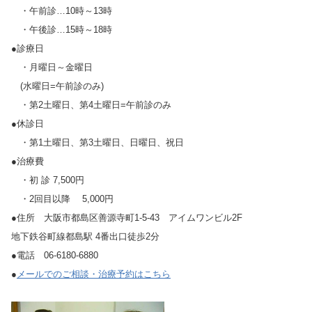
・午前診…10時～13時
・午後診…15時～18時
●診療日
・月曜日～金曜日
(水曜日=午前診のみ)
・第2土曜日、第4土曜日=午前診のみ
●休診日
・第1土曜日、第3土曜日、日曜日、祝日
●治療費
・初 診 7,500円
・2回目以降 5,000円
●住所 大阪市都島区善源寺町1-5-43 アイムワンビル2F
地下鉄谷町線都島駅 4番出口徒歩2分
●電話 06-6180-6880
●
メールでのご相談・治療予約はこちら