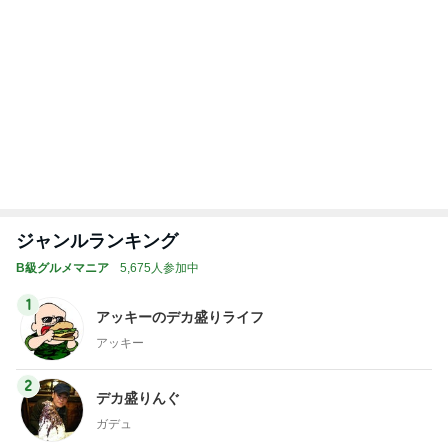
1
2
3
4
5
BEYOOOOO
島倉りか
ゆうこりん
石 安伊
蒼井心音
NDS
娘との旅行で起きたハプニング
Amebaトピックス
1日前
インターン面接3
四コマ戦士 パパ戦記
7日前
だいた 朝と夜がくっついた毎日