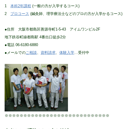
1
本科2年課程
(一般の方が入学するコース)
2
プロコース
(鍼灸師、理学療法士などのプロの方が入学かるコース)
●住所 大阪市都島区善源寺町1-5-43 アイムワンビル2F
地下鉄谷町線都島駅 4番出口徒歩2分
●電話 06-6180-6880
●メールでの
ご相談
、
資料請求
、
体験入学
…受付中
※※※※※※※※※※※※※※※※※※※※※※※※※※※※