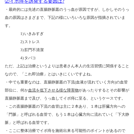
②イボ痔を誘発する要因は
?
・最終的には先述の直腸静脈叢のうっ血が原因ですが、しかしそのうっ
血の原因はさまざまで、下記の様にいろいろな原因が指摘されていま
す。
1)
いきみすぎ
2)
ストレス
3)
肛門不清潔
4)
タバコ
ただ、上記は治療というよりは患者さん本人の生活習慣に関係すること
なので、「これ即治療」とはいきにくいですよね。
・中でも重要なのは、直腸静脈叢の下流
(
血液が流れていく方向
)
の血管
部位に、何か
血流を低下させる様な障害物
があったりするとその影響が
直腸静脈叢まで及び、うっ血してイボ痔に至る、というケースです。
・この直腸静脈叢の下流の血管は主に２本あり、１本は肝臓方向への
「門脈」と呼ばれる血管で、もう１本は心臓方向に流れていく「下大静
脈」と呼ばれる血管です。
・ここに整体治療でイボ痔を施術出来る可能性のポイントがあるので