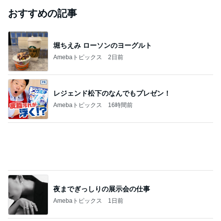
ジャンルランキング
B級グルメマニア
5,675人参加中
1
アッキーのデカ盛りライフ
アッキー
2
デカ盛りんぐ
ガデュ
3
『やすたろう』的 食の備忘録
やすたろう
4
5
6
7
8
下町マリーン
安くて美味し
道産子どすど
いもっちゃん
たかまつせん
ズ・一口馬
い物が好き☆
す！
のブログ
いちの食い散
主・立ち飲
彡
らかし日記
み・立ち食い