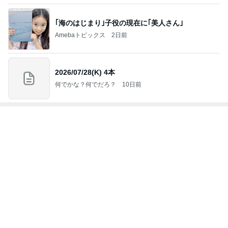
オフィシャルブロガーランキング
総合ランキング
すべて見る
1
2
3
市川團十郎白
小林麻央
だいたひかる
桃
クロ
猿
急上昇ランキング
すべて見る
1
2
3
4
5
EBiDAN 39&Ki
高山善廣
こいたん
島倉りか
つばきファク
DS
トリー
新登場ランキング
すべて見る