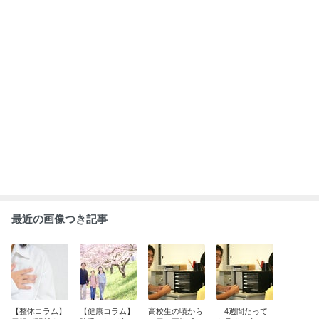
不整脈(頻脈)な
るのか? 人間だ
胃が暴れる感覚
引きません!!」
どの心臓症状に
けに陰毛が生え
の整体治療 過
4週間前から
ついて ロームヘ
る不思議とその
もっと見る
敏性大腸症候群
続く左足趾の打
ルド症候群の整
意義につい
(IBS)の可能性?!
撲痛の整体治療
体治療
て、、、
ABEMA
飯田圭織「誰だか分からない」激変し
た44歳の近影