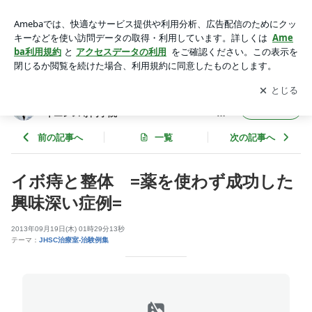
イボ痔と整体 =薬を使わず成功した興味深い症例= | 【大
阪】 整体師養成校 ジャパン・ヘルスサイエンス専門学院
アプリをダウンロードして
ブログの更新通知
を受け取りまし
開く
JHSC整体治療
ょう。
室 = 公式ブログ
【大阪】 整体師養成校 ジャパン・ヘルスサ
フォロー
イエンス専門学院
JHSC整体治療室 = 公
式ブログ
前の記事へ
一覧
次の記事へ
イボ痔と整体 =薬を使わず成功した
興味深い症例=
2013年09月19日(木) 01時29分13秒
テーマ：
JHSC治療室-治験例集