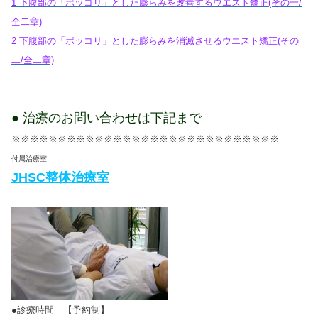
1 下腹部の「ポッコリ」とした膨らみを改善するウエスト矯正(その一/
全二章)
2 下腹部の「ポッコリ」とした膨らみを消滅させるウエスト矯正(その
二/全二章)
● 治療のお問い合わせは下記まで
※※※※※※※※※※※※※※※※※※※※※※※※※※※※※
付属治療室
JHSC整体治療室
●診療時間 【予約制】