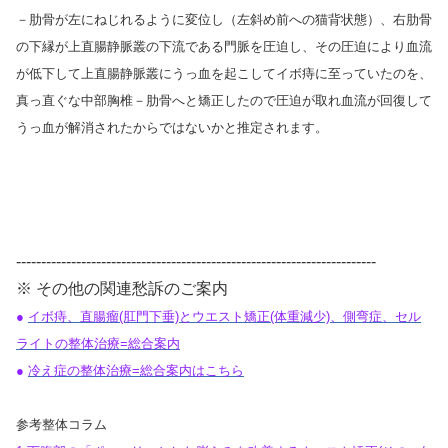
－肋骨が左にねじれるように変位し（左斜め前への猫背状態）、右肋骨
の下縁が上直腸静脈叢の下流である門脈を圧迫し、その圧迫により血流
が低下して上直腸静脈叢にうっ血を起こしてイボ痔に至っていたのを、
真っ直ぐな中部胸椎－肋骨へと矯正したので圧迫が取れ血流が回復して
うっ血が解消されたからではないかと推定されます。
------------------------------------------------------------------------
※ その他の関連愁訴のご案内
●
イボ痔、直腸瘤(肛門下垂)とウエスト矯正(体重減少)、側弯症、セル
ライトの整体治療=総合案内
●
冷え症の整体治療=総合案内はこちら
参考整体コラム