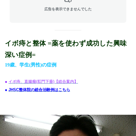
広告を表示できませんでした
イボ痔と整体
=薬を使わず成功した興味
深い症例=
19歳、学生(男性)の症例
●
イボ痔、直腸瘤(肛門下垂)【総合案内】
●
JHSC整体院の総合治験例はこちら