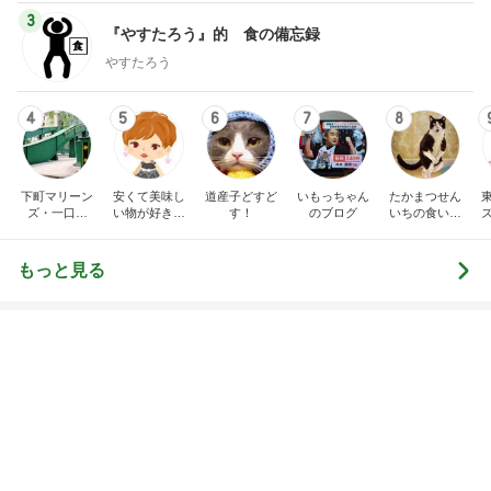
Amebaトピックス
16時間前
明日は1人で
だいたひかるオフィシャルブログ Powered by
20時間前
Ameba
アグネス 母校スタンフォードで散歩
Amebaトピックス
1日前
横浜SOGOうまいもの大会
nanaオフィシャルブログ Powered by Ameba
11日前
緩くやって61本になったご紹介
Amebaトピックス
2日前