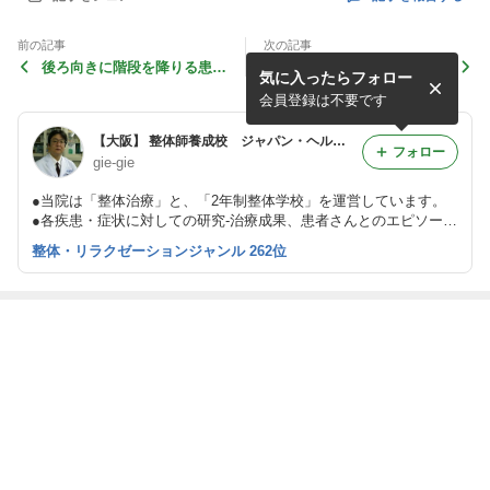
前の記事
次の記事
後ろ向きに階段を降りる患者
2年前から続く指のアカギレ
気に入ったらフォロー
さんの整体治療
と整体 =軟膏を使わず体質
改善=
会員登録は不要です
【大阪】 整体師養成校 ジャパン・ヘルスサイエンス専門学院 JHSC整体治療室 = 公式ブログ
フォロー
gie-gie
●当院は「整体治療」と、「2年制整体学校」を運営しています。
●各疾患・症状に対しての研究-治療成果、患者さんとのエピソー
ド、コラムなどを掲載しています。 ●当院での治療(左下欄参照)、
整体・リラクゼーションジャンル 262位
又は学院への入学希望の方は専用メールか06-6180-6880までお電話
下さい。
最近の画像つき記事
【整体コラム】
【健康コラム】
高校生の頃から
「4週間たって
胃腸が関係する
陰毛はなぜ生え
の胃の不快感と
も足指の痛みが