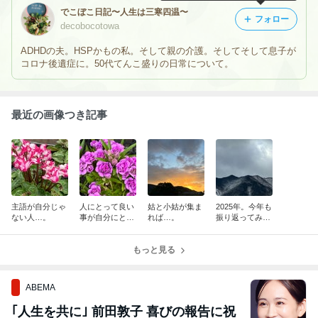
でこぼこ日記〜人生は三寒四温〜
フォロー
decobocotowa
ADHDの夫。HSPかもの私。そして親の介護。そしてそして息子が
コロナ後遺症に。50代てんこ盛りの日常について。
最近の画像つき記事
主語が自分じゃ
人にとって良い
姑と小姑が集ま
2025年。今年も
ない人…。
事が自分にとっ
れば…。
振り返ってみま
て良い事とは限
した。
らない
もっと見る
ABEMA
｢人生を共に｣ 前田敦子 喜びの報告に祝