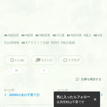
#
認知症
#
義母
#
義実家
#
介護
#
緑内障
#
義父
#
楽
天お得情報
#
アラフィフ主婦
#
50代
#
免許返納
いいね
コメント
リブログ
36
4
記事を報告する
前の記事
次の記事
ADHDの夫の子育て①
あそこの嫁はキツイからな〜
気に入ったらフォロー
ってフレーズ聞いたことあり
ませんか？
会員登録は不要です