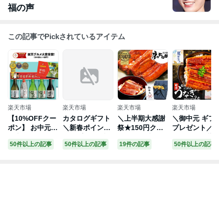
福の声
この記事でPickされているアイテム
楽天市場
楽天市場
楽天市場
楽天市場
【10%OFFクー
カタログギフト
＼上半期大感謝
＼御中元 ギフ
ポン】 お中元
＼新春ポイント
祭★150円クー
プレゼント／
御中元 楽天グル
アップ祭★5倍
ポン／ お中元
ほんうなぎ蒲
50件以上の記事
50件以上の記事
19件の記事
50件以上の記事
メ大賞2025 父
／ 【5900円コ
御中元 プレゼン
き140g×2尾 or
誕生日 プレゼン
ース】 内祝い
ト うなぎ 国産
良型165g×2尾 
ト ギフト 日本
香典返し 結婚祝
蒲焼き 食べ物
r 特大200g×2
酒 飲み比べ セ
い 出産 ギフト
送料無料 鰻 食
[台湾産4人前 ] 
ット 人気 ラン
結婚内祝い お返
品 グルメ 人気
個で500円OFF
キング 飲み切り
し グルメ 引越
ギフト 誕生日
クーポン有！ 
300ml 5本 70代
し 就職祝い お
内祝い 夏ギフト
中元 うなぎ 鰻
60代 50代 【日
祝い お礼 人気
父の日 ご褒美 1
ウナギ ギフト