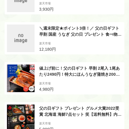
祝い お返し 結婚祝い 出産祝い 新築内祝い 入
楽天市場
学内祝い 安い ギフト おすすめ【最大 半額 5
3,930円
0％OFF】快気祝い おしゃれ 父の日
＼週末限定★ポイント3倍！／ 父の日ギフト
早割 国産 うなぎ 父の日 プレゼント 食べ物
送料無料 鰻 蒲焼き ギフト 真空パック ギフト
楽天市場
セット グルメ 人気 180〜200g3本 3尾 【静
12,180円
岡産 通常 AAA 風呂敷】F62 [3〜5人前]
値上げ前に！父の日ギフト 早割 2尾入 1尾あ
たり2490円！特大にほんうなぎ蒲焼き200g×
2尾or肉厚3種セット！2個で500円OFFクーポ
楽天市場
ン有[台湾産2-4人前]母の日 ギフト 送料無料
4,980円
お取り寄せグルメ 土用丑の日 ウナギ 鰻 うな
ぎ プレゼント 食べ物 バーベキュー マラソン
最終日！
父の日ギフト プレゼント グルメ大賞2022受
賞 北海道 海鮮7点セット 笑【送料無料】内祝
い お返し 食べ物 食品 ギフト セット おつま
楽天市場
み 誕生日 プレゼント 高級 海鮮 海産物 詰め