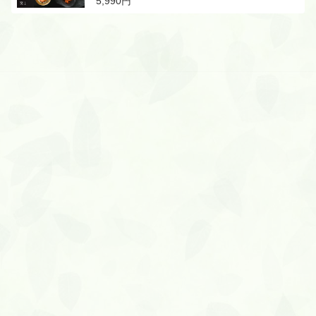
5,990円
合わせ お取り寄せグルメ 出産 結婚 新築 お中
元 御中元 景品 母の日