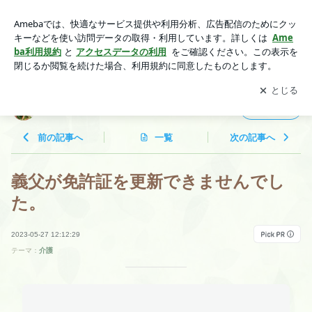
義父が免許証を更新できませんでした。 | でこぼこ日記〜人生
は三寒四温〜
アプリをダウンロードして
ブログの更新通知
を受け取りまし
開く
ょう。
でこぼこ日記〜人生は三寒四温〜
フォロー
前の記事へ
一覧
次の記事へ
義父が免許証を更新できませんでし
た。
2023-05-27 12:12:29
テーマ：
介護