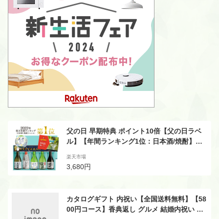
父の日 早期特典 ポイント10倍【父の日ラベ
ル】【年間ランキング1位：日本酒/焼酎】プ
レゼント ギフト お酒 日本酒 飲み比べ 飲み比
楽天市場
べセット 家飲み あす楽 送料無料 モンドセレ
3,680円
クション金賞受賞酒飲み比べセット 300ml×5
本 高級ギフト梱包 (P5倍分はクーポン割引還
元中)
カタログギフト 内祝い【全国送料無料】【58
00円コース】香典返し グルメ 結婚内祝い お