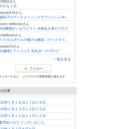
w0852さん
やかな１日
imiyo4474さん
胃腸良子のアンチエイジングサプリメント外来 あなたの美腸内フローラ作ります
coro-reflectorさん
犬&愛猫占いセラピスト 水樹あさ美のブログ
ystalbowlさん
クリスタルボウルの魅力を解説（クリスタリスト麻実）
rutaichiさん
太極律ピアニスト】 杉丸太一のブログ
一覧を見る
フォロー
フォローすると、このブログの更新情報が届きます。
の記事
022年１月１６日１７日１８日
022年１月１３日１４日１５日
022年１月１０日１１日１２日
参加ありがとうございました。
022年１月７日８日９日