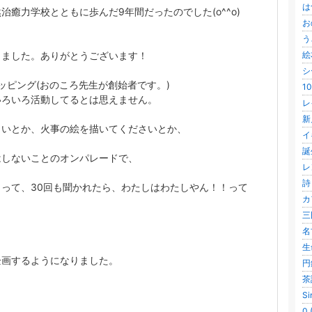
は
癒力学校とともに歩んだ9年間だったのでした(o^^o)
お
う
りました。ありがとうございます！
絵
シ
マッピング(おのころ先生が創始者です。)
1
いろいろ活動してるとは思えません。
レイ
新
さいとか、火事の絵を描いてくださいとか、
イ
誕
はしないことのオンパレードで、
レ
詩 
って、30回も聞かれたら、わたしはわたしやん！！って
カ
三
名
生
企画するようになりました。
円
茶
Si
0 