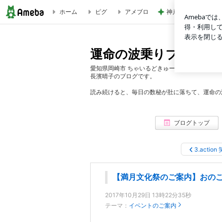
ホーム
ピグ
アメブロ
神戸新作ガラっと変
【満月文化祭のご案内】おのころ心平先生、来場決定！！ | 
運命の波乗りブログ
愛知県岡崎市 ちゃいるどきゅーとde活動中。
長濱晴子のブログです。
読み続けると、毎日の数秘が肚に落ちて、運命の波
ブログトップ
3.action
【満月文化祭のご案内】おの
2017年10月29日 13時22分35秒
テーマ：
イベントのご案内