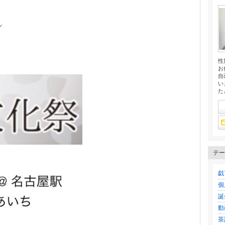
／
。
性
お
自
い
た
テー
戯言
個
誕
動画
茶