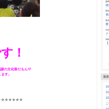
p
穏
k
ko
愛
cr
ma
【
です！
感謝の文化祭だもん♡
します。
最新
2
2
2
☆☆☆☆☆☆☆
ご
2