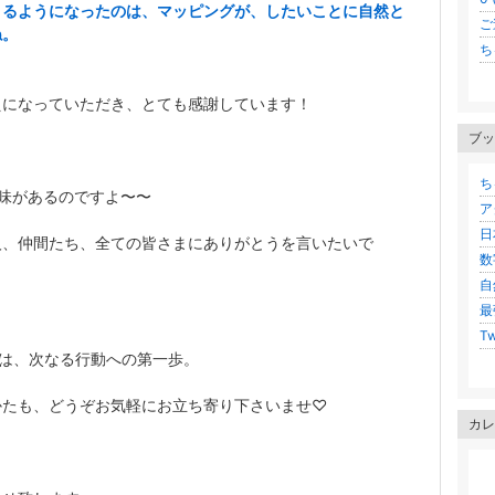
きるようになったのは、
マッピングが、したいことに自然と
ご連
ね。
ち
えになっていただき、とても感謝しています！
ブッ
ち
意味があるのですよ〜〜
ア
日
人、仲間たち、全ての皆さまにありがとうを言いたいで
数
自
最
Tw
為は、次なる行動への第一歩。
かたも、どうぞお気軽にお立ち寄り下さいませ♡
カレ