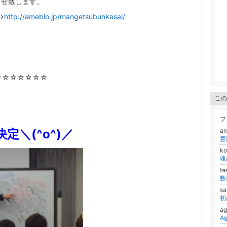
らせ致します。
→
http://ameblo.jp/mangetsubunkasai/
☆☆☆☆☆☆☆
この
フ
定＼(^o^)／
a
k
ta
s
ag
Ag