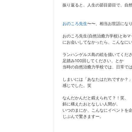
振り返ると、人生の節目節目で、自然治
おのころ先生
〜〜、相当お世話にな
おのころ先生(自然治癒力学校)とib
にお会いしてなかったら、こんなに
ランハンゲルス島の絵を描いてくだ
足踏み100回してください、とか
当時の自然治癒力学校では、日常で
しまいには「あなたはだれですか？」
感じでした。笑
なんだかんだと鍛えられて？！笑、
斜に構えたおとなしい人間が、
いつのまにか、こんなにイベントを
じぶんで驚きますー。