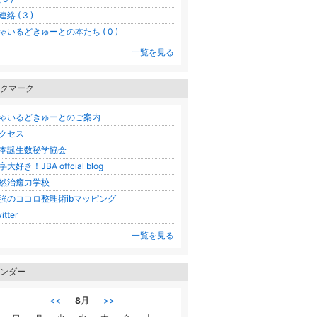
絡 ( 3 )
ゃいるどきゅーとの本たち ( 0 )
一覧を見る
クマーク
ゃいるどきゅーとのご案内
クセス
本誕生数秘学協会
字大好き！JBA offcial blog
然治癒力学校
強のココロ整理術ibマッピング
itter
一覧を見る
ンダー
<<
8月
>>