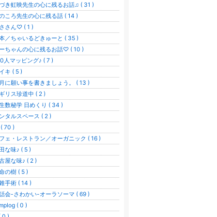
づき虹映先生の心に残るお話♫ ( 31 )
のころ先生の心に残る話 ( 14 )
ささん♡ ( 1 )
本／ちゃいるどきゅーと ( 35 )
ーちゃんの心に残るお話♡ ( 10 )
00人マッピング♪ ( 7 )
キ ( 5 )
月に願い事を書きましょう。 ( 13 )
ギリス珍道中 ( 2 )
生数秘学 日めくり ( 34 )
ンタルスペース ( 2 )
( 70 )
フェ・レストラン／オーガニック ( 16 )
田な味♪ ( 5 )
古屋な味♪ ( 2 )
命の樹 ( 5 )
錐手術 ( 14 )
話会-さわかい-オーラソーマ ( 69 )
mplog ( 0 )
( 0 )