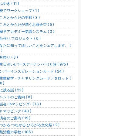
やき ( 11 )
校でワークショップ ( 1 )
ころとからだの平和 ( 3 )
ころとからだが潤うお茶会♡ ( 5 )
秘学アカデミー受講システム ( 3 )
台作り.プロジェクト ( 0 )
なたに知ってほしいことをシェアします。 (
 )
月祭り ( 3 )
生日占い(バースデーナンバー)と詩 ( 975 )
ンバーインスピレーションカード ( 24 )
生数秘学・チャネリングカード／タロット (
8 )
に残る話 ( 22 )
ベントのご案内 ( 8 )
話会-ibマッピング- ( 13 )
ｂマッピング ( 40 )
演会のご案内 ( 19 )
つかる つながる ひろがる文化祭 ( 2 )
然治癒力学校 ( 106 )