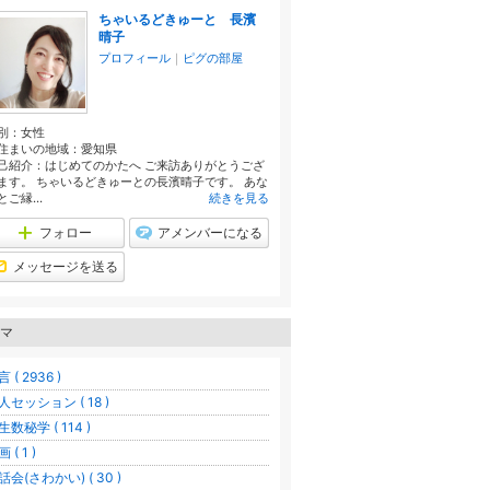
ちゃいるどきゅーと 長濱
晴子
プロフィール
｜
ピグの部屋
別：
女性
住まいの地域：
愛知県
己紹介：はじめてのかたへ ご来訪ありがとうござ
ます。 ちゃいるどきゅーとの長濱晴子です。 あな
とご縁...
続きを見る
フォロー
アメンバーになる
メッセージを送る
マ
 ( 2936 )
人セッション ( 18 )
生数秘学 ( 114 )
 ( 1 )
話会(さわかい) ( 30 )