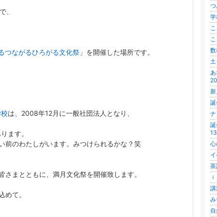
つぶ
ちで、
学
こ
こ
数
るつながるひろがる文化祭
」を開催した場所です。
土
あ
20
新
誕
学校
は、2008年12月に一般社団法人となり、
ナ
誕
13
あります。
い前のわたしがいます。みつけられるかな？笑
心
イ
茶
皆さまとともに、満月文化祭を開催致します。
ｉ
講
込めて。
み
自