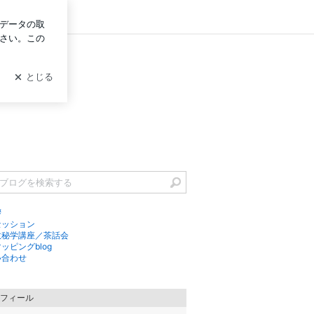
ログイン
拶
セッション
数秘学講座／茶話会
ッピングblog
い合わせ
フィール