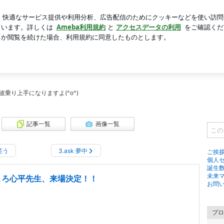
わったジュエリー
芸能人ブログ
人気ブログ
新規登録
運命の波乗りブログ
乗り上手になりますよ(^o^)
記事一覧
画像一覧
 笑う
3.ask 夢中
ご挨
個人
誕生
未来マ
ころ心平先生、来場決定！！
お問
プロ