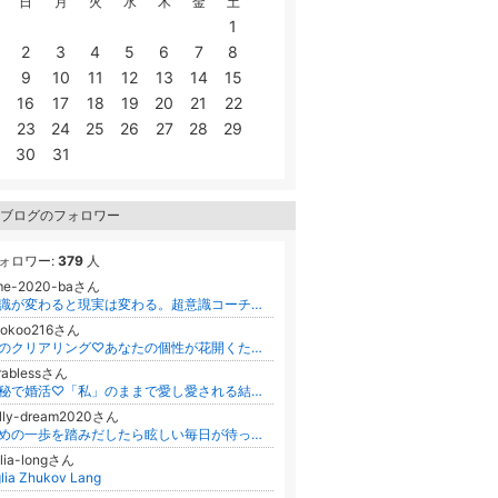
日
月
火
水
木
金
土
1
2
3
4
5
6
7
8
9
10
11
12
13
14
15
16
17
18
19
20
21
22
23
24
25
26
27
28
29
30
31
ブログのフォロワー
ォロワー:
379
人
me-2020-baさん
意識が変わると現実は変わる。超意識コーチング
ookoo216さん
魂のクリアリング♡あなたの個性が花開くための癒しのレッスン
rablessさん
数秘で婚活♡「私」のままで愛し愛される結婚を叶える魔法
ally-dream2020さん
初めの一歩を踏みだしたら眩しい毎日が待っていた！アラフィフ社長が教えるお金も自由も手に入れる方法
lia-longさん
lia Zhukov Lang