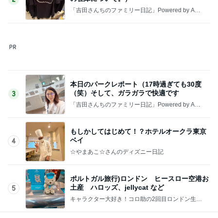
「吉田さんちのファミリー日記」Powered by Ame
ba 吉田さんファミリーオフィシャルブログ
もしかしてはじめて！？ホテルオークラ東京
ベイ
4
☆やまあこ☆さんのディズニー日記
ポルトガル旅行)ロンドン ヒースロー空港お
土産 ハロッズ、jellycat など
5
キャラクター大好き！コロ助の2回目ロンドン生活
にっき★
このジャンルの記事をもっと見る
神がかってる掃除機
Amebaトピックス
13時間前
親も子もそんなありさまとの忠告