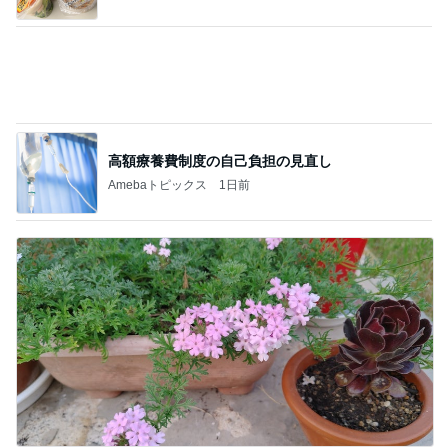
あと2カ月もつか不安な私の貯金
Amebaトピックス
1日前
記事を読む
次女を残し私だけ退院での大号泣
Amebaトピックス
1日前