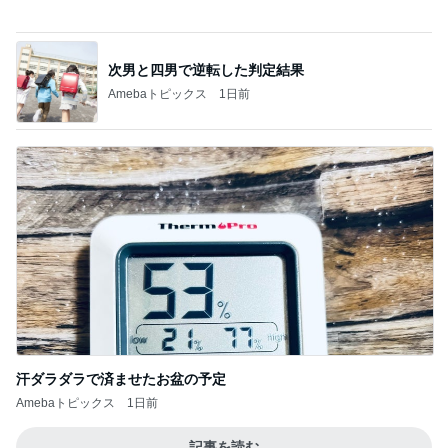
汗ダラダラで済ませたお盆の予定
Amebaトピックス
1日前
記事を読む
中受が優勢になった息子の成績表
Amebaトピックス
1日前
娘の就学について主治医から得た見解
Amebaトピックス
1日前