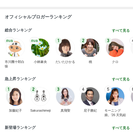
市川團十郎白
小林麻央
だいたひかる
桃
クロ
猿
急上昇ランキング
すべて見る
1
2
3
4
5
加藤紀子
Sakurashimeji
真飛聖
尼子勝紀
モーニング
娘。'26 天気組
新登場ランキング
すべて見る
1
2
3
4
5
BEYOOOOO
島倉りか
ゆうこりん
MOMIママ
石 安伊
NDS