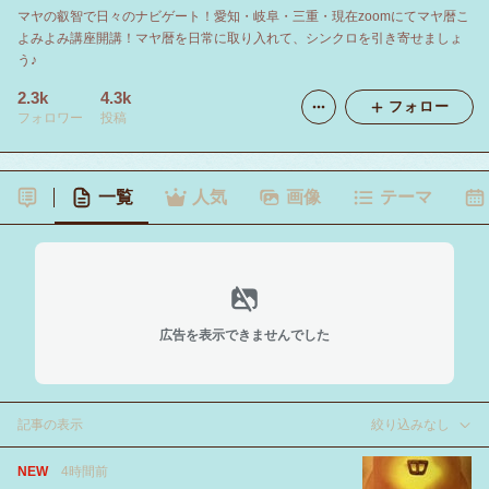
マヤの叡智で日々のナビゲート！愛知・岐阜・三重・現在zoomにてマヤ暦こ
よみよみ講座開講！マヤ暦を日常に取り入れて、シンクロを引き寄せましょ
う♪
2.3k
4.3k
フォロー
フォロワー
投稿
一覧
人気
画像
テーマ
広告を表示できませんでした
記事の表示
絞り込みなし
NEW
4時間前