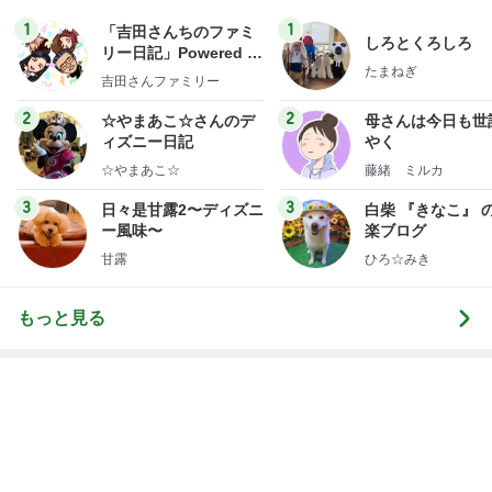
1
1
「吉田さんちのファミ
しろとくろしろ
リー日記」Powered b
たまねぎ
y Ameba 吉田さんファ
吉田さんファミリー
ミリーオフィシャルブ
ログ
2
2
☆やまあこ☆さんのデ
母さんは今日も世
ィズニー日記
やく
☆やまあこ☆
藤緒 ミルカ
3
3
日々是甘露2〜ディズニ
白柴 『きなこ』 
ー風味〜
楽ブログ
甘露
ひろ☆みき
もっと見る