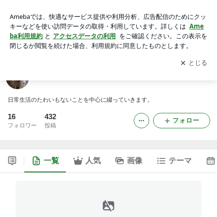
青めいたダイアリー
アプリをダウンロードして
ブログの更新通知
を受け取りまし
開く
ょう。
青めいたダイアリー
日常生活のたわいもないことを中心に綴っていきます。
16
432
フォロー
フォロワー
投稿
一覧
人気
画像
テーマ