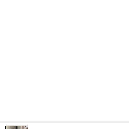
次世代掃除機がやってきた！！
Amebaトピックス
6時間前
食べる気力が無かった晩ごはんの事件
Amebaトピックス
1日前
肉の旨みが楽しめる石焼ビビンバ
Amebaトピックス
16時間前
京都のホテルやカフェのおすすめカヌレ
Amebaトピックス
17時間前
境内に出来ていた行列のその正体
Amebaトピックス
1日前