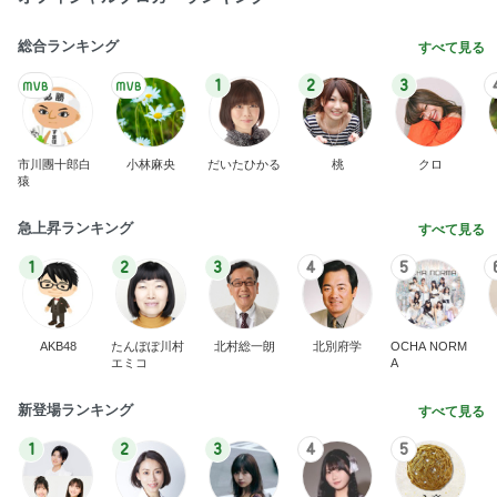
総合ランキング
すべて見る
1
2
3
市川團十郎白
小林麻央
だいたひかる
桃
クロ
猿
急上昇ランキング
すべて見る
1
2
3
4
5
AKB48
たんぽぽ川村
北村総一朗
北別府学
OCHA NORM
エミコ
A
新登場ランキング
すべて見る
1
2
3
4
5