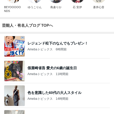
BEYOOOOO
ゆうこりん
島倉りか
石 安伊
蒼井心音
NDS
芸能人・有名人ブログ TOPへ
レジェンド松下のなんでもプレゼン！
Amebaトピックス
6時間前
假屋崎省吾 愛犬の6歳の誕生日
Amebaトピックス
11時間前
色を意識した60代の大人スタイル
Amebaトピックス
14時間前