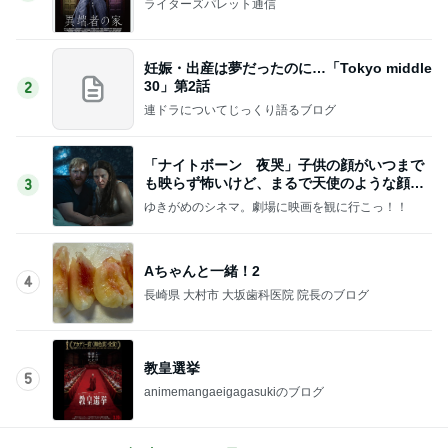
ライターズパレット通信
妊娠・出産は夢だったのに…「Tokyo middle
30」第2話
2
連ドラについてじっくり語るブログ
「ナイトボーン 夜哭」子供の顔がいつまで
も映らず怖いけど、まるで天使のような顔の
3
赤ちゃんでした。
ゆきがめのシネマ。劇場に映画を観に行こっ！！
Aちゃんと一緒！2
4
長崎県 大村市 大坂歯科医院 院長のブログ
教皇選挙
5
animemangaeigagasukiのブログ