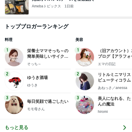
Amebaトピックス
1日前
トップブロガーランキング
料理
美容
1
1
栄養士ママそっち～の
（旧アカウント）
簡単美味しいサイクル
ブログ【アラフォ
献立
社売却セカンドラ
そっち～
エマの日記
フ】
2
2
リトルミニマリス
ゆうき酒場
ビューティコラム 
ゆうき
little minimalist'
あねっさ／anessa
uty colum
3
3
美人になれる、た
毎日笑顔で過ごしたい
んの魔法
モモ母さん
hiromi
もっと見る