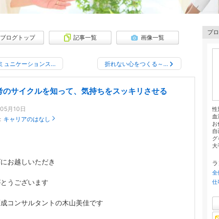
プロ
ブログトップ
記事一覧
画像一覧
ミュニケーションス…
折れない心をつくる～…
考のサイクルを知って、気持ちをスッキリさせる
年05月10日
性
血
：
キャリアのはなし
お
自
グ
大
グにお越しいただき
ラ
全
がとうございます
仕
育成コンサルタントの木山美佳です