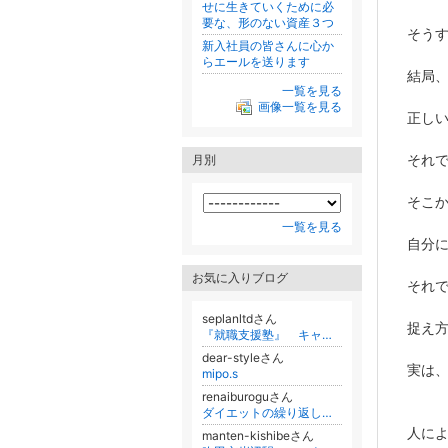
せに生きていくために必
要な、形のない資産３つ
そう
新入社員の皆さんに心か
らエールを送ります
結局
一覧を見る
画像一覧を見る
正し
それ
月別
そこ
一覧を見る
自分
お気に入りブログ
それ
seplanltdさん
捉え
『就職支援塾』 キャリア・コンサルティング技能士のブログ
dear-styleさん
実は
mipo.s
renaiburoguさん
ダイエットの繰り返しで疲れてしまったあなたへ。頑張らなくても理想の体型は手に入る。
人に
manten-kishibeさん