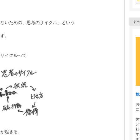
キャ
れないための、思考のサイクル」という
です。
のサイクルって
株
お
に
弊
と
社
況が起きる、
す
ま