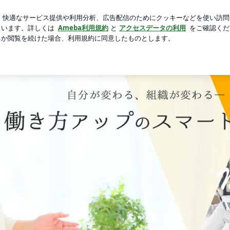
のギラギラ太陽
芸能人ブログ
人気ブログ
新規登録
が変わる 組織が変わる” 「働き力アップのスマート仕事術」