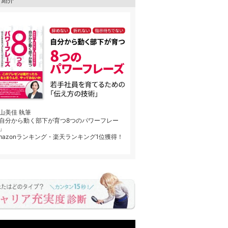
 紹介
山美佳 執筆
自分から動く部下が育つ8つのパワーフレー
」
mazonランキング・楽天ランキング1位獲得！