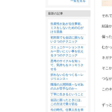
一覧を見る
最新の記事
それ
生産性があがる仕事術。
結論
ミスをしないための心が
け５箇条
偏っ
初対面でも会話に困らな
い２つのテクニック
むか
コミュニケーションスキ
ルー言いにくい事を伝え
る３つのテクニック
ネガ
思考のサイクルを知っ
て、気持ちをスッキリさ
そこ
せる
折れない心をつくる～レ
つな
ジリエンス～
職場の人間関係～なぜあ
の人が苦手なのか～
この
丁寧に生きるということ
会話に困ったときには、
この方法で乗り切る
ずっ
今の時代、仕事人生を幸