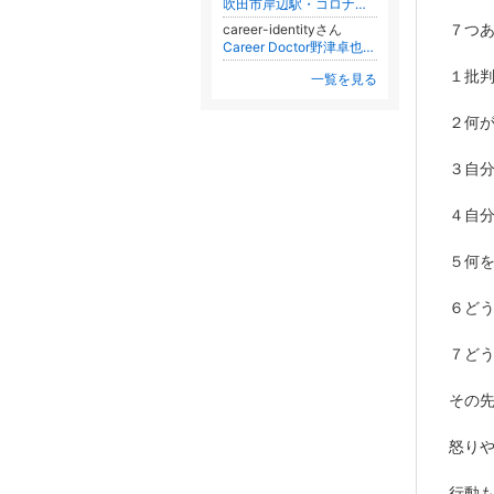
吹田市岸辺駅・コロナ禍でも安心してご利用頂ける店作りをしています
７つ
career-identityさん
Career Doctor野津卓也の「賢者のキャリア」
１批
一覧を見る
２何
３自
４自
５何
６ど
７ど
その
怒り
行動