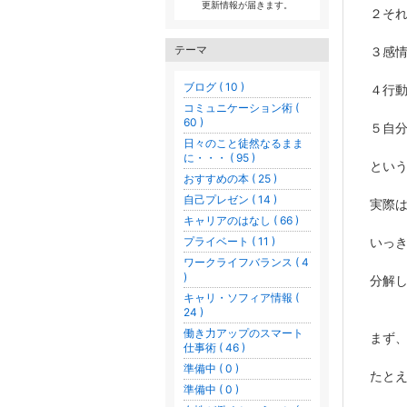
更新情報が届きます。
２そ
テーマ
３感
ブログ ( 10 )
４行
コミュニケーション術 (
60 )
５自
日々のこと徒然なるまま
に・・・ ( 95 )
とい
おすすめの本 ( 25 )
自己プレゼン ( 14 )
実際
キャリアのはなし ( 66 )
プライベート ( 11 )
いっ
ワークライフバランス ( 4
)
分解
キャリ・ソフィア情報 (
24 )
働き力アップのスマート
まず
仕事術 ( 46 )
準備中 ( 0 )
たと
準備中 ( 0 )