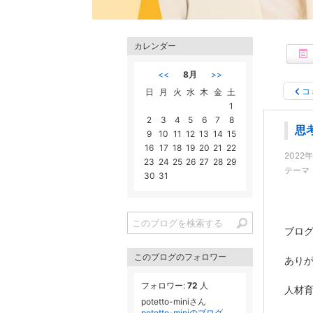
カレンダー
<<
8月
>>
コ
日
月
火
水
木
金
土
1
2
3
4
5
6
7
8
思
9
10
11
12
13
14
15
16
17
18
19
20
21
22
2022
23
24
25
26
27
28
29
テーマ
30
31
ブロ
このブログのフォロワー
あり
フォロワー:
72
人
人材
potetto-miniさん
potetto-miniのブログ