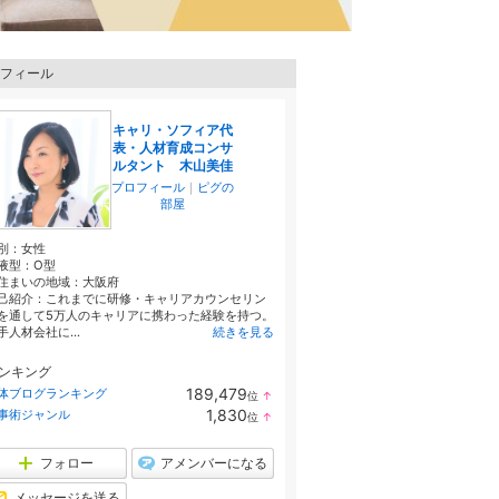
フィール
キャリ・ソフィア代
表・人材育成コンサ
ルタント 木山美佳
プロフィール
｜
ピグの
部屋
別：
女性
液型：
O型
住まいの地域：
大阪府
己紹介：これまでに研修・キャリアカウンセリン
を通して5万人のキャリアに携わった経験を持つ。
手人材会社に...
続きを見る
ンキング
189,479
体ブログランキング
位
↑
ラ
1,830
事術ジャンル
位
↑
ン
ラ
キ
ン
ン
キ
フォロー
アメンバーになる
グ
ン
上
グ
メッセージを送る