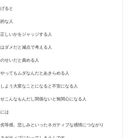
あげると
判的な人
が正しいかをジャッジする人
分はダメだと減点で考える人
分のせいだと責める人
をやってもムダなんだとあきらめる人
うしよう大変なことになると不安になる人
うせこんなもんだし関係ないと無関心になる人
先には
や劣等感、悲しみといったネガティブな感情につながり
もネガティブになってしまうんです