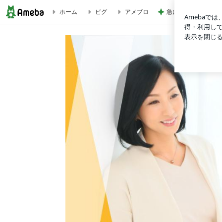
ホーム
ピグ
アメブロ
急に暑くなった午後
思考のサイクルを知って、気持ちをスッキリさせる | ”自分