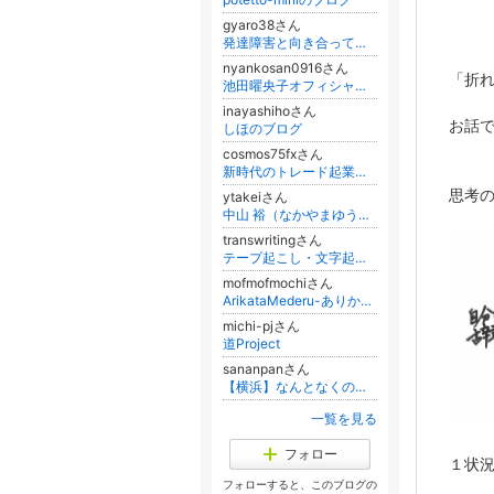
gyaro38さん
発達障害と向き合ってきた私 ～自分を好きになるまでの軌跡～
nyankosan0916さん
「折
池田曜央子オフィシャルブログ「骨格×錯視」選ばれる印象は設計できる Powered by Ameba
inayashihoさん
お話
しほのブログ
cosmos75fxさん
新時代のトレード起業術《FX & CFDで賢く稼ぐ》
思考
ytakeiさん
中山 裕（なかやまゆう）オフィシャルブログ Powered by Ameba
transwritingさん
テープ起こし・文字起こし・書き起こし・ライター・アラカン・登山・自然・犬・書籍・健康・笑顔
mofmofmochiさん
ArikataMederu-ありかた愛でる-
michi-pjさん
道Project
sananpanさん
【横浜】なんとなくの毎日を『メンタル』✖︎『聴く』で幸せな日々に♫
一覧を見る
フォロー
１状
フォローすると、このブログの