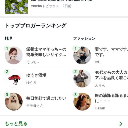
Amebaトピックス
2日前
トップブロガーランキング
料理
ファッション
1
1
栄養士ママそっち～の
妻です。ママです
簡単美味しいサイクル
です。
献立
そっち～
eri.
2
2
40代からの大人
ゆうき酒場
アルを品良く着こ
ゆうき
ファッションブロ
えりん
3
3
銀の滴降る降るま
毎日笑顔で過ごしたい
に・・・
モモ母さん
illallan
もっと見る