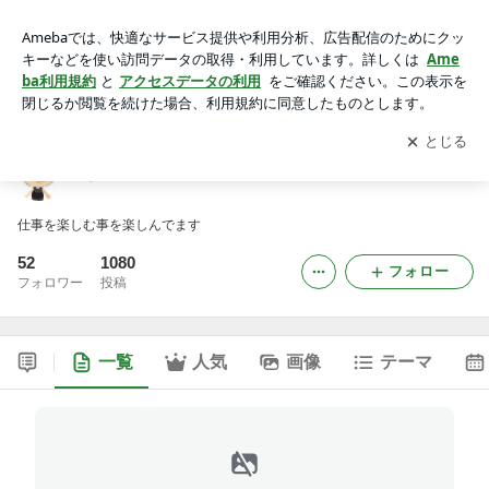
きゃぷてんのブログ
アプリをダウンロードして
ブログの更新通知
を受け取りまし
開く
ょう。
きゃぷてんのブログ
仕事を楽しむ事を楽しんでます
52
1080
フォロー
フォロワー
投稿
一覧
人気
画像
テーマ