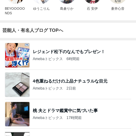
BEYOOOOO
ゆうこりん
島倉りか
石 安伊
蒼井心音
NDS
芸能人・有名人ブログ TOPへ
レジェンド松下のなんでもプレゼン！
Amebaトピックス
6時間前
4色重ねるだけの上品ナチュラルな目元
Amebaトピックス
2日前
桃 夫とドラマ鑑賞中に気づいた事
Amebaトピックス
17時間前