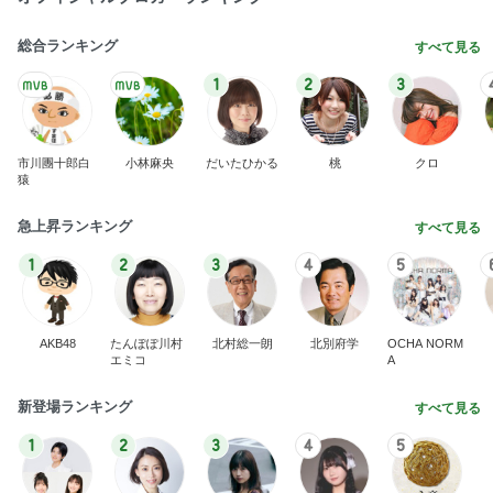
総合ランキング
すべて見る
1
2
3
市川團十郎白
小林麻央
だいたひかる
桃
クロ
猿
急上昇ランキング
すべて見る
1
2
3
4
5
AKB48
たんぽぽ川村
北村総一朗
北別府学
OCHA NORM
エミコ
A
新登場ランキング
すべて見る
1
2
3
4
5