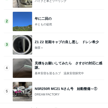
バイクと車とツーリング
年に二回の
2
＠ともの徒然
Z1 Z2 初期キャブの良し悪し ドレン希少
3
御茶＋
見積をお願いしてみたら さすがの対応に感
謝。
4
基本安宿を巡るカブ 温泉安宿探究中
NSR250R MC21 Nさん号 始動整備～①
5
DREAM FACTORY