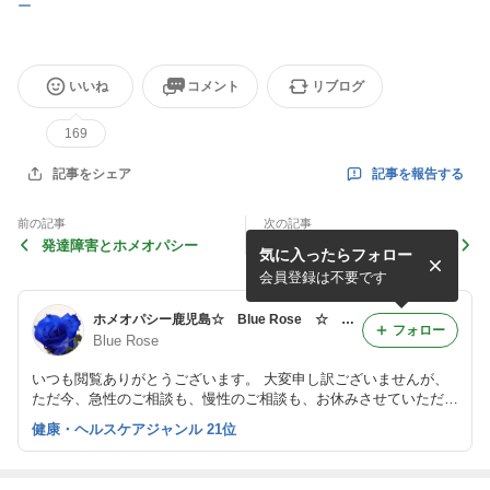
ー
いいね
コメント
リブログ
169
記事を報告する
記事をシェア
前の記事
次の記事
発達障害とホメオパシー
こんなレメディありますか？
気に入ったらフォロー
「帯状疱疹」（水痘ヘルペ
ス）
会員登録は不要です
ホメオパシー鹿児島☆ Blue Rose ☆ Homeopathy in Kagoshima ☆
フォロー
Blue Rose
いつも閲覧ありがとうございます。 大変申し訳ございませんが、
ただ今、急性のご相談も、慢性のご相談も、お休みさせていただい
ております。 ご相談をご希望の方は、お休みに伴うお知らせ の
健康・ヘルスケアジャンル 21位
記事をご覧ください。