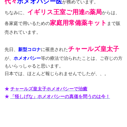
代々
ホメオパシー医
が務めています。
イギリス王室ご用達
薬局
ちなみに、
の
からは、
家庭用常備薬キット
各家庭で用いるための
まで販
売されています。
チャールズ皇太子
先日、
新型コロナ
に罹患された
が、
ホメオパシー
等の療法で治られたことは、ご存じの方
もいらっしゃると思います。
日本では、ほとんど報じられませんでしたが、、。
★
チャールズ皇太子ホメオパシーで治癒
★
「怪しげな」ホメオパシーの真価を問うのは今！