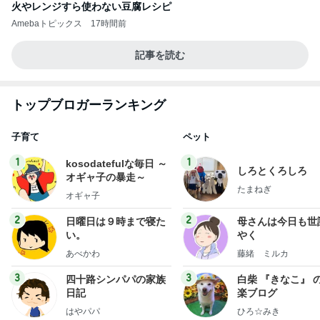
火やレンジすら使わない豆腐レシピ
Amebaトピックス
17時間前
記事を読む
トップブロガーランキング
子育て
ペット
1
1
kosodatefulな毎日 ～
しろとくろしろ
オギャ子の暴走～
たまねぎ
オギャ子
2
2
日曜日は９時まで寝た
母さんは今日も世
い。
やく
あべかわ
藤緒 ミルカ
3
3
四十路シンパパの家族
白柴 『きなこ』 
日記
楽ブログ
はやパパ
ひろ☆みき