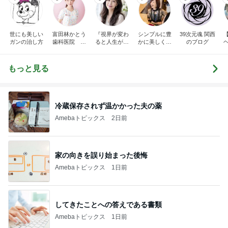
世にも美しい
富田林かとう
『視界が変わ
シンプルに豊
39次元魂 関西
ガンの治し方
歯科医院 み
ると人生が変
かに美しく自
のブログ
ちこ先生ブロ
わる』あいこ
由に生きる
グ
のアイケア日
記
もっと見る
冷蔵保存されず温かかった夫の薬
Amebaトピックス
2日前
家の向きを誤り始まった後悔
Amebaトピックス
1日前
してきたことへの答えである書類
Amebaトピックス
1日前