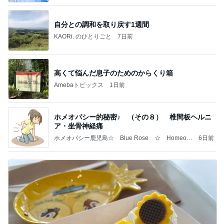
自分との調和を取り戻す1週間
KAORi. のひとりごと
7日前
高くて悩んだ息子のためのからくり箱
Amebaトピックス
1日前
ホメオパシー的秘密♪ （その８） 椎間板ヘルニ
ア・坐骨神経痛
ホメオパシー鹿児島☆ Blue Rose ☆ Homeop
6日前
athy in Kagoshima ☆