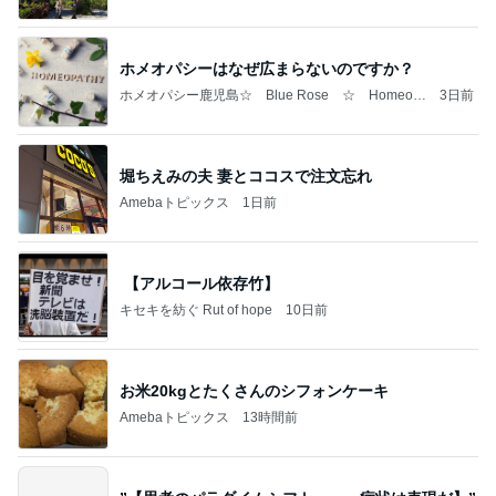
ホメオパシーはなぜ広まらないのですか？
ホメオパシー鹿児島☆ Blue Rose ☆ Homeop
3日前
athy in Kagoshima ☆
堀ちえみの夫 妻とココスで注文忘れ
Amebaトピックス
1日前
【アルコール依存竹】
キセキを紡ぐ Rut of hope
10日前
お米20kgとたくさんのシフォンケーキ
Amebaトピックス
13時間前