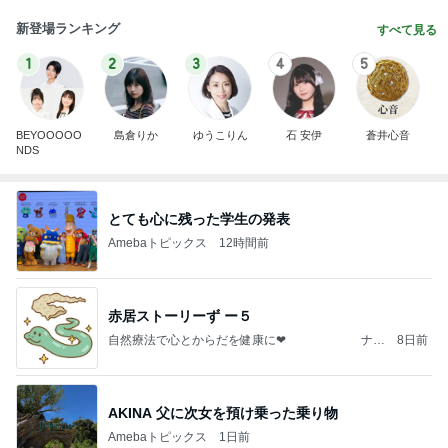
新登場ランキング
すべて見る
1
2
3
4
5
BEYOOOOO
島倉りか
ゆうこりん
石 安伊
蒼井心音
NDS
とても心に残った学生の発表
Amebaトピックス
12時間前
赤居ストーリーず ー５
自然療法で心とからだを健康に❤︎ ナチ
8日前
ュラルセラピスト赤居実花のブログ
AKINA 父に次女を預け乗った乗り物
Amebaトピックス
1日前