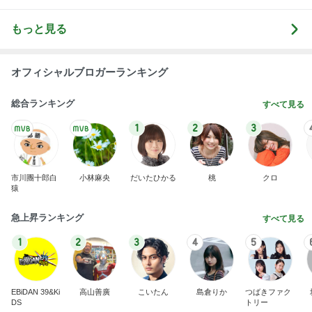
もっと見る
オフィシャルブロガーランキング
総合ランキング
すべて見る
1
2
3
市川團十郎白
小林麻央
だいたひかる
桃
クロ
猿
急上昇ランキング
すべて見る
1
2
3
4
5
EBiDAN 39&Ki
高山善廣
こいたん
島倉りか
つばきファク
DS
トリー