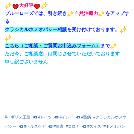
大好評
ブルーローズでは、引き続き
自然治癒力
をアップす
る
クラシカルホメオパシー相談
を受け付けております。
こ
ちら（ご相談・ご質問お申込みフォーム）
まで
ただ今、ご相談窓口は閉じさせていただいております
申し訳ございません
#
イギリス王室
#
ドイツ
#
インド
#
難病
#
クラシカルホメオ
パシー
#
ヘルスケア
#
健康
#
コロナ
#
スイス
#
ホメオパシ