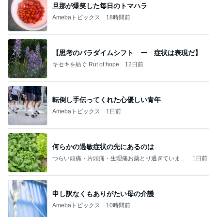
旦那が爆笑した毎日のトマハラ
Amebaトピックス
18時間前
【思考のパラダイムシフト ー 症状は表現だ】
キセキを紡ぐ Rut of hope
12日前
転倒し手伝ってくれた心優しい青年
Amebaトピックス
1日前
何らかの過敏症状の先にあるのは
つらい頭痛・片頭痛・生理痛お薬とり過ぎていませ
1日前
んか？ 日本ホメオパシーセンター旭川永山 安藤
玲（北海道旭川）
申し訳なくもありがたい母の介護
Amebaトピックス
10時間前