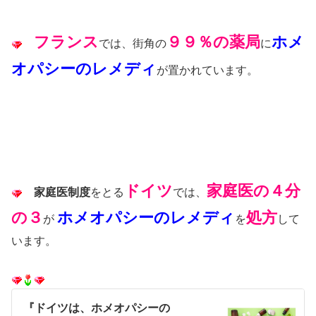
フランス
９９％の薬局
ホメ
では、街角の
に
オパシーのレメディ
が置かれています。
ドイツ
家庭医の４分
家庭医制度
をとる
では、
の３
ホメオパシーのレメディ
処方
が
を
して
います。
『ドイツは、ホメオパシーの