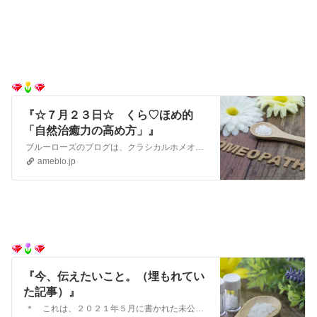
『☆７月２３日☆ くら♡ほめ的
「自然治癒力の高め方」』
ブルーローズのブログは、クラシカルホメオパシーについて知りたい！という方のために、発信しているブログです 速報２０２１年５月、ついにPhosフォスフォラ…
ameblo.jp
『今、伝えたいこと。（埋もれてい
た記事）』
＊ これは、２０２１年５月に書かれた未公開記事です。 ブルーローズは、ここしばらく忙しい日々が続きました。クライアントさまのご対応で忙しく、公開されないま…