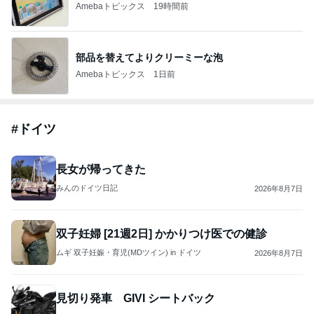
Amebaトピックス
19時間前
部品を替えてよりクリーミーな泡
Amebaトピックス
1日前
#
ドイツ
長女が帰ってきた
みんのドイツ日記
2026年8月7日
双子妊婦 [21週2日] かかりつけ医での健診
ムギ 双子妊娠・育児(MDツイン) in ドイツ
2026年8月7日
見切り発車 GIVI シートバック