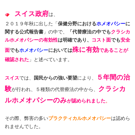
スイス政府
は、
２０１９年秋に出した「
保健分野における
ホメオパシー
に
関する公式報告書
」の中で、
「代替療法の中でも
クラシカ
ルホメオパシーの有効性
は明確であり、
コスト面
でも
安全
殊に有効
面
でも
ホメオパシー
においては
であることが
確認された
」と述べています。
５年間の治
スイス
では、
国民からの強い要望
により、
験
クラシカ
が行われ、５種類の代替療法の中から、
ルホメオパシーのみ
が認められました
。
その際、弊害の多い
プラクティカルホメオパシー
は認めら
れませんでした。