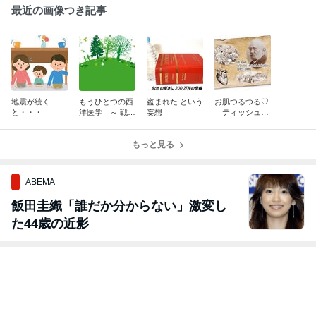
最近の画像つき記事
地震が続く
もうひとつの西
盗まれた という
お肌つるつる♡
と・・・
洋医学 ～ 戦わ
妄想
ティッシュソ
ないホメオパシ
ルトの秘密♪
ー ～
もっと見る
ABEMA
飯田圭織「誰だか分からない」激変し
た44歳の近影