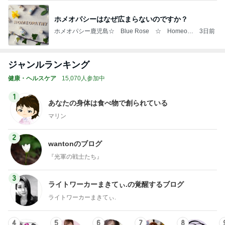
ホメオパシーはなぜ広まらないのですか？
ホメオパシー鹿児島☆ Blue Rose ☆ Homeop
3日前
athy in Kagoshima ☆
ジャンルランキング
健康・ヘルスケア
15,070人参加中
1
あなたの身体は食べ物で創られている
マリン
2
wantonのブログ
『光軍の戦士たち』
3
ライトワーカーまきてぃ.の覚醒するブログ
ライトワーカーまきてぃ.
4
5
6
7
8