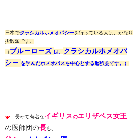
日本で
クラシカルホメオパシー
を行っている人は、かなり
少数派です。
ブルーローズ
クラシカルホメオパ
（
は、
シー
を学んだホメオパスを中心とする勉強会です。）
イギリス
エリザベス女王
長寿で有名な
の
の医師団の
長
も、