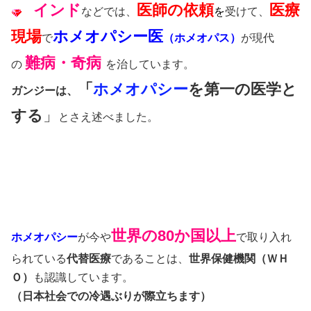
インド
医師の依頼
医療
などでは、
を
受けて、
現場
ホメオパシー医
で
（ホメオパス）
が現代
難病・奇病
の
を治しています。
「
ホメオパシー
を第一の医学と
ガンジーは、
する
」
とさえ述べました。
世界の80か国以上
ホメオパシー
が今や
で取り入れ
られている
代替医療
であることは、
世界保健機関（ＷＨ
Ｏ）
も認識しています。
（日本社会での冷遇ぶりが際立ちます）