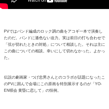
PVではバンド編成のロック調の曲をアコギ一本で演奏し
たのだ。バンドに遜色ない迫力。実は前日の打ち合わせで
「弦が切れたときの対処」について相談した。それは主に
この曲についての相談。幸いにして切れなかった。よかっ
た。
伝説の劇画家・つげ忠男さんとのコラボが話題になったこ
のPVに因んで会場にこの原画を特別展示するのが「YO-
EN唄会 黄昏に恋して」の恒例。