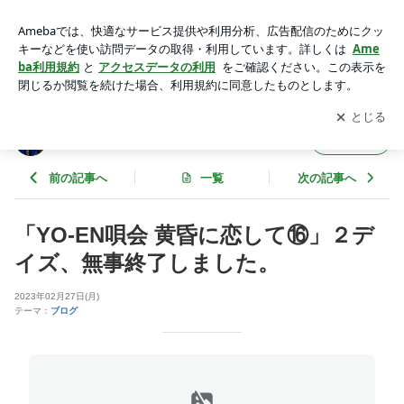
「YO-EN唄会 黄昏に恋して⑯」２デイズ、無事終了しまし
た。 | ギャラリービブリオ店番日記 ～蕃茄庵日録～
アプリをダウンロードして
ブログの更新通知
を受け取りまし
開く
ょう。
ギャラリービブリオ店番日記 ～蕃茄庵日録
フォロー
～
前の記事へ
一覧
次の記事へ
「YO-EN唄会 黄昏に恋して⑯」２デ
イズ、無事終了しました。
2023年02月27日(月)
テーマ：
ブログ