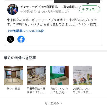
ギャラリービブリオ店番日記 ～蕃茄庵日録～
フォロー
十松弘樹 (とまつひろき=蕃茄山人)
東京国立の画廊・ギャラリービブリオ店主・十松弘樹のブログで
す。2019年1月、ハテナから引っ越してきました。イベント案内や
日々の暮らしのことなどをゆるゆると。
その他職業ジャンル 166位
最近の画像つき記事
解体、発送
岡田千晶絵本原
『ぼく、いいた
DM発注、プレ
画展『ぼく、い
い ことが ある
スリリース作製
いたい ことが
の』はいよいよ
発信
あるの』、無事
明日まで。岡田
終了しました。
もっと見る
千晶さんは11時
～17時、在廊で