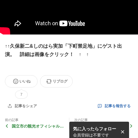
↑↑久保新二&しのはら実加「下町禁足地」にゲスト出
演。 詳細は画像をクリック！ ↑ ↑
いいね
リブログ
7
記事を報告する
記事をシェア
前の記事
次の記事
国立市の観光オフィシャルサ
「YO-EN唄会 黄昏に恋して
気に入ったらフォロー
イト「くにたちNAVI」にご
⑯」２デイズの2日目無事終
紹介いただきました。
了
会員登録は不要です