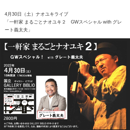
4月30日（土）ナオユキライブ
「一軒家 まるごとナオユキ２ GWスペシャル with グレ
ート義太夫」