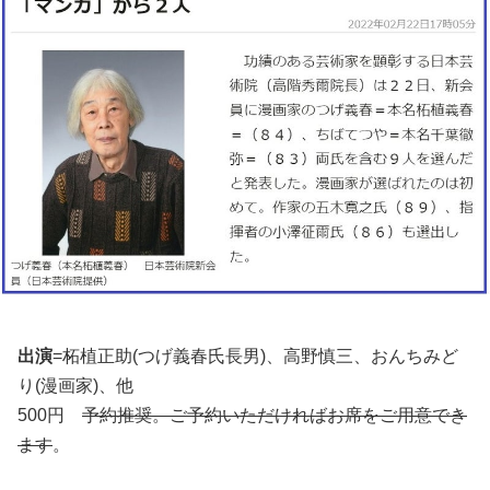
出演
=柘植正助(つげ義春氏長男)、高野慎三、おんちみど
り(漫画家)、他
500円
予約推奨。ご予約いただければお席をご用意でき
ます
。