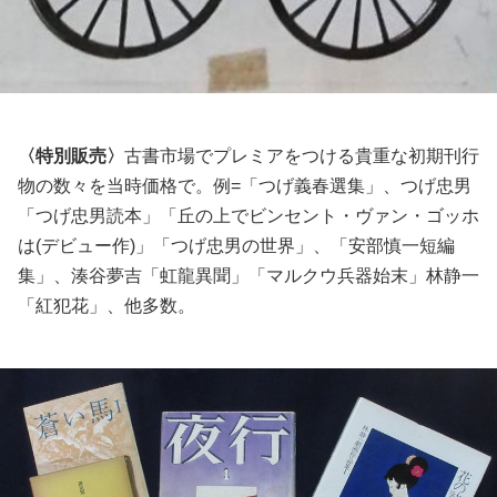
〈特別販売〉
古書市場でプレミアをつける貴重な初期刊行
物の数々を当時価格で。例=「つげ義春選集」、つげ忠男
「つげ忠男読本」「丘の上でビンセント・ヴァン・ゴッホ
は(デビュー作)」「つげ忠男の世界」、「安部慎一短編
集」、湊谷夢吉「虹龍異聞」「マルクウ兵器始末」林静一
「紅犯花」、他多数。