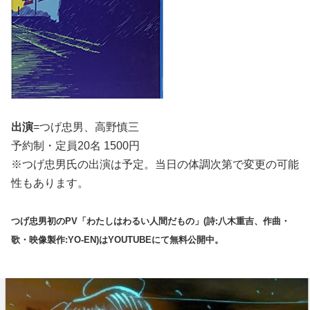
出演
=つげ忠男、高野慎三
予約制・定員20名 1500円
※つげ忠男氏の出演は予定。当日の体調次第で変更の可能
性もあります。
つげ忠男初のPV「わたしはわるい人間だもの」(詩:八木重吉、作曲・
歌・映像製作:YO-EN)はYOUTUBEにて無料公開中。