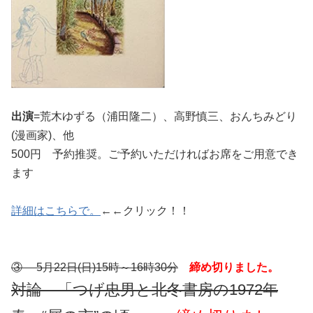
出演
=荒木ゆずる（浦田隆二）、高野慎三、おんちみどり
(漫画家)、他
500円 予約推奨。ご予約いただければお席をご用意でき
ます
詳細はこちらで。
←←クリック！！
③ 5月22日(日)15時～16時30分
締め切りました。
対論 「つげ忠男と北冬書房の1972年