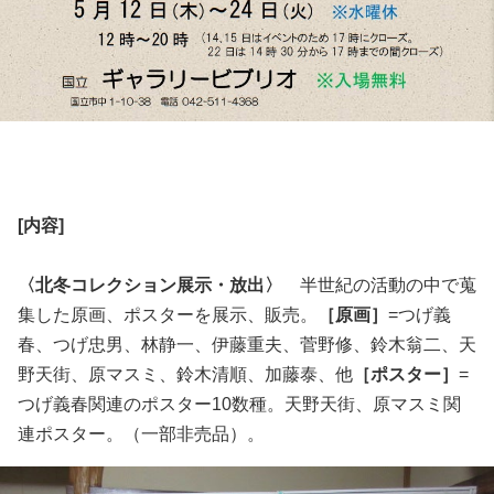
[内容]
〈北冬コレクション展示・放出〉
半世紀の活動の中で蒐
集した原画、ポスターを展示、販売。
［原画］
=つげ義
春、つげ忠男、林静一、伊藤重夫、菅野修、鈴木翁二、天
野天街、原マスミ、鈴木清順、加藤泰、他
［ポスター］
=
つげ義春関連のポスター10数種。天野天街、原マスミ関
連ポスター。（一部非売品）。