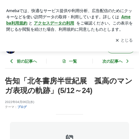
告知「北冬書房半世紀展 孤高のマンガ表現の軌跡」(5/12～2
4) | ギャラリービブリオ店番日記 ～蕃茄庵日録～
アプリをダウンロードして
ブログの更新通知
を受け取りまし
開く
ょう。
ギャラリービブリオ店番日記 ～蕃茄庵日録
フォロー
～
前の記事へ
一覧
次の記事へ
告知「北冬書房半世紀展 孤高のマン
ガ表現の軌跡」(5/12～24)
2022年04月06日(水)
テーマ：
ブログ