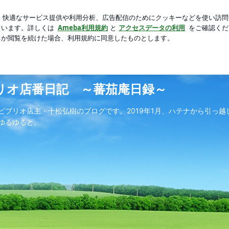
くなっていたお米
芸能人ブログ
人気ブログ
新規登録
 ギャラリービブリオ店番日記 ～蕃茄庵日録～
リオ店番日記 ～蕃茄庵日録～
ビブリオ店主・十松弘樹のブログです。2019年1月、ハテナから引っ
ゆるゆると。