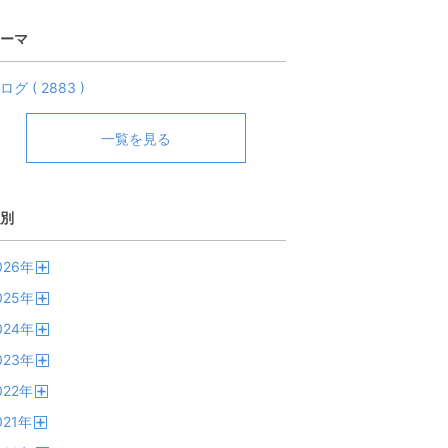
ーマ
ログ ( 2883 )
一覧を見る
別
026
年
開
025
年
く
開
024
年
く
開
023
年
く
開
022
年
く
開
021
年
く
開