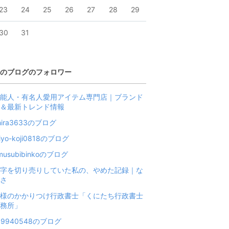
23
24
25
26
27
28
29
30
31
のブログのフォロワー
能人・有名人愛用アイテム専門店｜ブランド
＆最新トレンド情報
hira3633のブログ
iyo-koji0818のブログ
musubibinkoのブログ
字を切り売りしていた私の、やめた記録｜な
さ
様のかかりつけ行政書士「くにたち行政書士
務所」
19940548のブログ