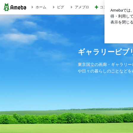
コストコでさらに安
ホーム
ピグ
アメブロ
7/31「シュワッチ！ 帰ってきた 説経祭文」延期します。 |
ギャラリービブ
東京国立の画廊・ギャラリー
や日々の暮らしのことなどを