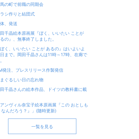
馬の町で前職の同期会
ラシ作りと結団式
体、発送
田千晶絵本原画展『ぼく、いいたい ことが
るの』、無事終了しました。
ぼく、いいたい ことが あるの』はいよいよ
日まで。岡田千晶さんは11時～17時、在廊で
。
M発注、プレスリリース作製発信
まぐるしい日の忘れ物
田千晶さんの絵本作品、ドイツの教科書に載
アンヴィル奈宝子絵本原画展『この おとしも
 なんだろう？』」(随時更新)
一覧を見る