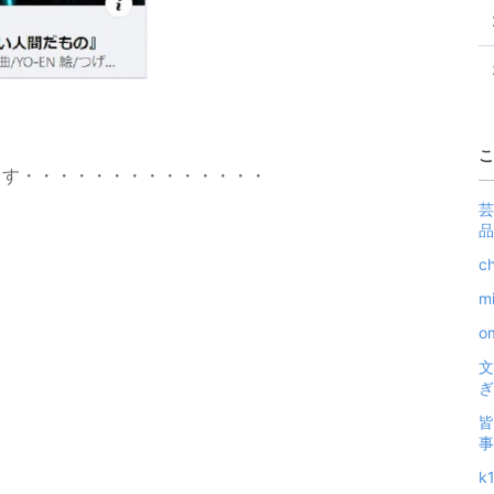
こ
ます・・・・・・・・・・・・・・
芸
品
c
m
o
文
ぎ
皆
事
k