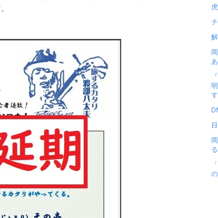
虎
す。
チ
解
岡
あ
『
明
す
D
目
岡
る
「
の