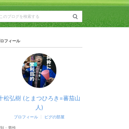
ロフィール
十松弘樹 (とまつひろき=蕃茄山
人)
プロフィール
ピグの部屋
別：
男性