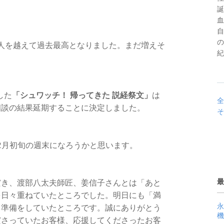
誕
血
自
の
0人を越えて過去最高となりました。まだ増えそ
紀
した
「シュワッチ！ 帰ってきた 説経祭文」
は
全
相談の結果延期することに決定しました。
そ
2月初旬の週末になろうかと思います。
最
だき、渡部八太夫師匠、姜信子さんとは「あと
を日々重ねていたところでした。明日にも「満
永
と準備をしていたところです。誠にありがとう
機
ださっていたお客様、応援してくださったお客