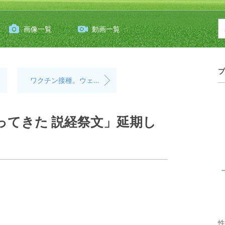
画像一覧
動画一覧
プ
ワクチン接種。ウェーバーと定年蕎麦打ちおやじの狭間で。
帰ってきた 説経祭文」延期し
性