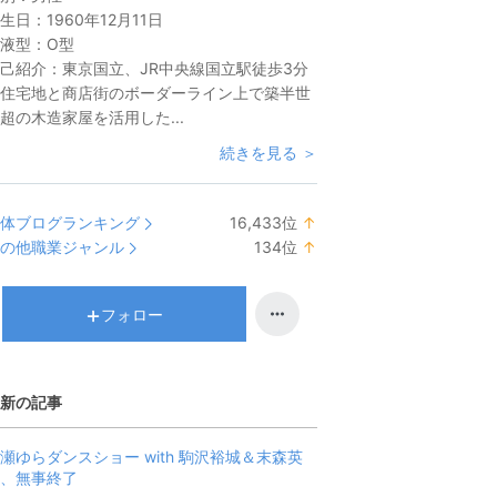
生日：
1960年12月11日
液型：
O型
己紹介：
東京国立、JR中央線国立駅徒歩3分
住宅地と商店街のボーダーライン上で築半世
超の木造家屋を活用した...
続きを見る ＞
体ブログランキング
16,433
位
↑
ラ
の他職業ジャンル
134
位
↑
ン
ラ
キ
ン
ン
キ
フォロー
グ
ン
上
グ
昇
上
新の記事
昇
瀬ゆらダンスショー with 駒沢裕城＆末森英
、無事終了