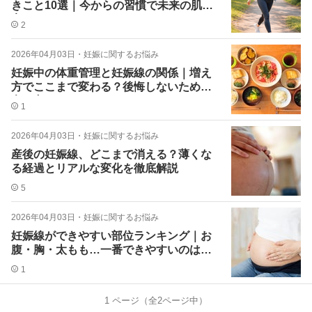
きこと10選｜今からの習慣で未来の肌が
変わる
2
2026年04月03日
・
妊娠に関するお悩み
妊娠中の体重管理と妊娠線の関係｜増え
方でここまで変わる？後悔しないための
考え方
1
2026年04月03日
・
妊娠に関するお悩み
産後の妊娠線、どこまで消える？薄くな
る経過とリアルな変化を徹底解説
5
2026年04月03日
・
妊娠に関するお悩み
妊娠線ができやすい部位ランキング｜お
腹・胸・太もも…一番できやすいのはど
こ？
1
1
ページ（全
2
ページ中）