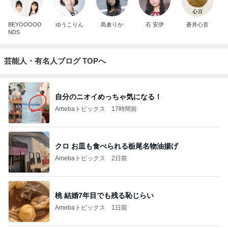
BEYOOOOO
ゆうこりん
島倉りか
石 安伊
蒼井心音
NDS
芸能人・有名人ブログ TOPへ
自分のニオイめっちゃ気になる！
Amebaトピックス
17時間前
クロ お皿も食べられる栃尾名物油揚げ
Amebaトピックス
2日前
桃 結婚7年目でも残る恥じらい
Amebaトピックス
1日前