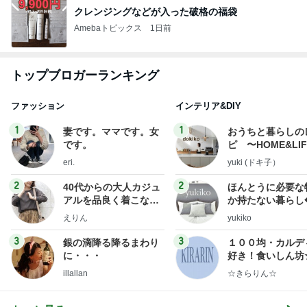
クレンジングなどが入った破格の福袋
Amebaトピックス
1日前
トップブロガーランキング
ファッション
インテリア&DIY
1
1
妻です。ママです。女
おうちと暮らしの
です。
ピ 〜HOME&LI
eri.
yuki (ドキ子）
2
2
40代からの大人カジュ
ほんとうに必要な
アルを品良く着こなす
か持たない暮らし
ファッションブログ
ep Life Simple
えりん
yukiko
ンテリアのきろく
3
3
銀の滴降る降るまわり
１００均・カルデ
に・・・
好き！食いしん坊
らりん☆のブログ
illallan
☆きらりん☆