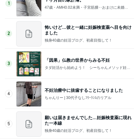
1
47歳・AMH0.02未満・子宮筋腫‥おまけに未婚の
不妊治療日記。
怖いけど…彼と一緒に妊娠検査薬へ目を向け
ました
2
独身40歳の妊活ブログ、初産目指して！
「因果」仏教の世界からみる不妊
3
タダ妊活から始めよう！ シーちゃんメソッド妊娠
一直線！
不妊治療中に抜歯することになりました
4
ちゃんりー | 30代子なしﾌﾘｰﾗﾝｽのリアル
願いは届きませんでした…妊娠検査薬に現れ
た一本線
5
独身40歳の妊活ブログ、初産目指して！