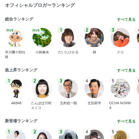
オフィシャルブロガーランキング
総合ランキング
すべて見る
1
2
3
市川團十郎白
小林麻央
だいたひかる
桃
クロ
猿
急上昇ランキング
すべて見る
1
2
3
4
5
AKB48
たんぽぽ川村
北村総一朗
北別府学
OCHA NORM
エミコ
A
新登場ランキング
すべて見る
1
2
3
4
5