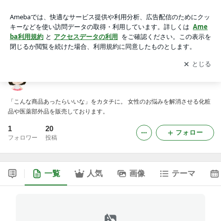
妊娠線ケア＆マタニティ美容ガイド
アプリをダウンロードして
ブログの更新通知
を受け取りまし
開く
ょう。
妊娠線ケア＆マタニティ美容ガイド
「こんな商品あったらいいな」をカタチに。 女性のお悩みを解消させる化粧
品や医薬部外品を販売しております。
1
20
フォロー
フォロワー
投稿
一覧
人気
画像
テーマ