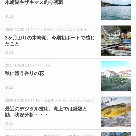
木崎湖キザキマス釣り初戦
19
2026-03-20 11:42:24
・
ラージマウスバス・スモールマウスバス
3ヶ月ぶりの木崎湖。今期初ボートで感じ
たこと
14
2025-10-24 11:09:44
・
日常
秋に漂う香りの花
23
2025-10-20 08:32:19
・
木崎湖スモールマウスバス釣り
最近のデジタル技術、湖上では経験と
勘、状況分析・・・
16