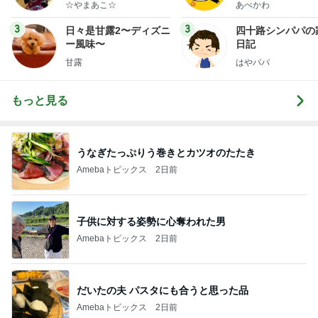
☆やまあこ☆
あべかわ
3
3
日々是甘露2〜ディズニ
四十路シンパパの
ー風味〜
日記
甘露
はやパパ
もっと見る
うなぎたっぷりう巻きとカツオのたたき
Amebaトピックス
2日前
子供に対する姿勢に心奪われた男
Amebaトピックス
2日前
だいたの夫 パスタにも合うと思った品
Amebaトピックス
2日前