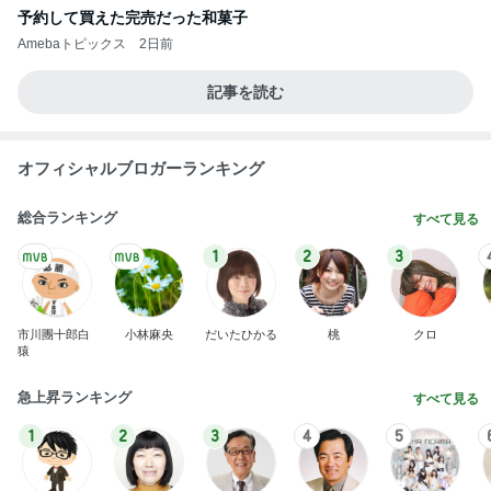
予約して買えた完売だった和菓子
Amebaトピックス
2日前
記事を読む
オフィシャルブロガーランキング
総合ランキング
すべて見る
1
2
3
市川團十郎白
小林麻央
だいたひかる
桃
クロ
猿
急上昇ランキング
すべて見る
1
2
3
4
5