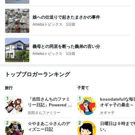
娘への仕送りで起きたまさかの事件
Amebaトピックス
1日前
義母との同居を断った義弟の言い分
Amebaトピックス
1日前
トップブロガーランキング
旅行
子育て
1
1
「吉田さんちのファミ
kosodatefulな毎
リー日記」Powered b
オギャ子の暴走～
y Ameba 吉田さんファ
吉田さんファミリー
オギャ子
ミリーオフィシャルブ
ログ
2
2
☆やまあこ☆さんのデ
日曜日は９時まで
ィズニー日記
い。