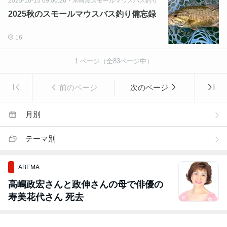
2025-10-15 09:00:26
・
木崎湖スモールマウスバス釣り
2025秋のスモールマウスバス釣り備忘録
16
1
ページ（全
83
ページ中）
前のページ
次のページ
月別
テーマ別
ABEMA
高嶋政宏さんと政伸さんの母で俳優の
寿美花代さん 死去