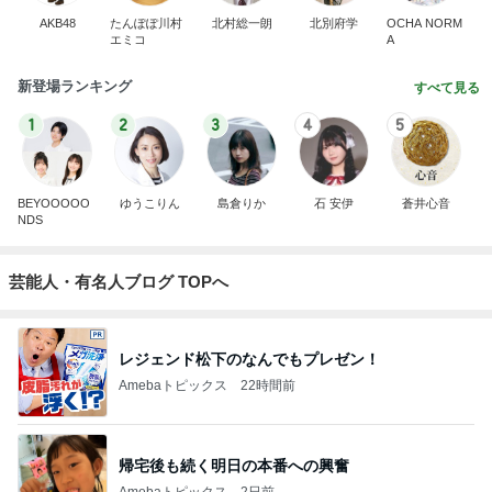
AKB48
たんぽぽ川村
北村総一朗
北別府学
OCHA NORM
エミコ
A
新登場ランキング
すべて見る
1
2
3
4
5
BEYOOOOO
ゆうこりん
島倉りか
石 安伊
蒼井心音
NDS
芸能人・有名人ブログ TOPへ
レジェンド松下のなんでもプレゼン！
Amebaトピックス
22時間前
帰宅後も続く明日の本番への興奮
Amebaトピックス
2日前