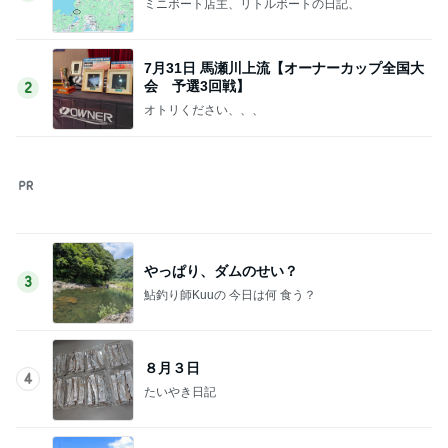
ミニボート店主、リトルボートの日記、
7月31日 馬瀬川上流【オーナーカップ全国大
会 予選3回戦】
2
オトリください、、、
やっぱり、ダムのせい？
3
鮎釣り師Kuuの 今日は何 食う？
８月３日
4
たいやき日記