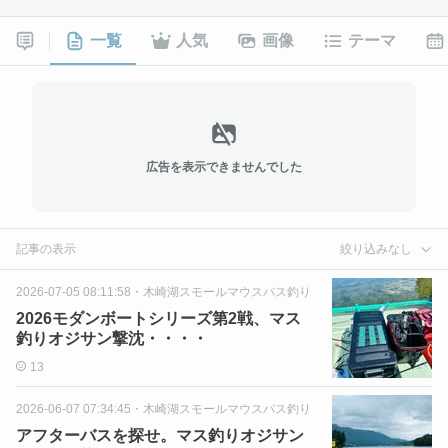
一覧
人気
画像
テーマ
広告を表示できませんでした
記事の表示
絞り込みなし
2026-07-05 08:11:58
・
木崎湖スモールマウスバス釣り
2026モダンボートシリーズ第2戦、マス
釣りオジサン撃沈・・・・
13
2026-06-07 07:34:45
・
木崎湖スモールマウスバス釣り
アフターバスを探せ。マス釣りオジサン