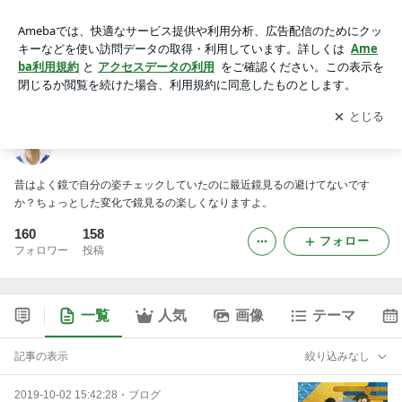
湖西市 鷲津の美容室 『アールジーネ』
アプリをダウンロードして
ブログの更新通知
を受け取りまし
開く
ょう。
湖西市 鷲津の美容室 『アールジーネ』
昔はよく鏡で自分の姿チェックしていたのに最近鏡見るの避けてないです
か？ちょっとした変化で鏡見るの楽しくなりますよ。
160
158
フォロー
フォロワー
投稿
一覧
人気
画像
テーマ
記事の表示
絞り込みなし
2019-10-02 15:42:28
・
ブログ