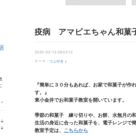
疫病 アマビエちゃん和菓
居
2020-03-13 09:03:12
テーマ：
つぶやき
教
『簡単に３０分もあれば、お家で和菓子が作
に
す。』
東小金井でお和菓子教室を開いています。
 ＞
季節の和菓子 練り切りや、お餅、水無月の
↓
生活の身近に合った和菓子を、電子レンジで
ラ
↓
教室予定は、
こちらから
ン
ラ