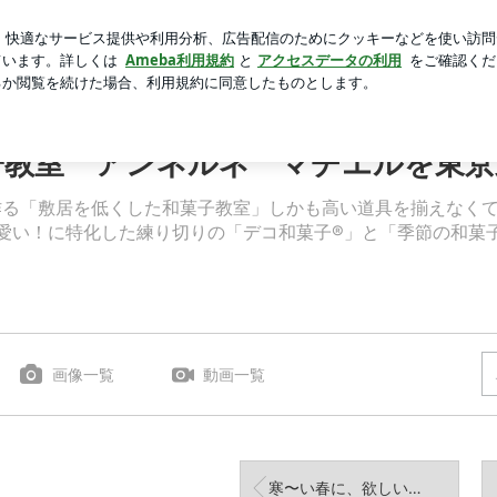
した桃のタルト
芸能人ブログ
人気ブログ
新規登録
ルネ マチエルを東京東小金井で主宰
子教室 アンネルネ マチエルを東京
作る「敷居を低くした和菓子教室」しかも高い道具を揃えなく
愛い！に特化した練り切りの「デコ和菓子®︎」と「季節の和菓
画像一覧
動画一覧
寒〜い春に、欲しい和菓子