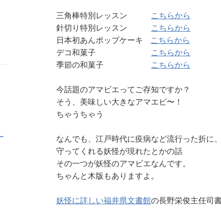
キ
ン
三角棒特別レッスン
こちらから
ン
キ
グ
ン
針切り特別レッスン
こちらから
下
グ
日本初あんポップケーキ
こちらから
降
下
デコ和菓子
こちらから
降
季節の和菓子
こちらから
今話題のアマビエってご存知ですか？
そう、美味しい大きなアマエビ〜！
ちゃうちゃう
ー
なんでも、江戸時代に疫病など流行った折に
守ってくれる妖怪が現れたとかの話
その一つが妖怪のアマビエなんです。
ちゃんと木版もありますよ。
妖怪に詳しい福井県文書館
の長野栄俊主任司