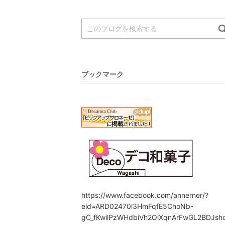
ブックマーク
https://www.facebook.com/annerner/?
eid=ARD02470l3HmFqfE5ChoNb-
gC_fKwilPzWHdbiVh2OlXqnArFwGL2BDJsh