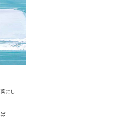
言葉にし
れば