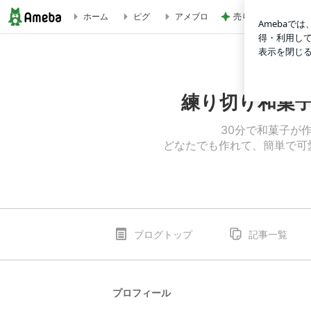
売り切れでリベンジ
ホーム
ピグ
アメブロ
疫病 アマビエちゃん和菓子 | 練り切り和菓子教室 アンネ
練り切り和菓
30分で和菓子が
どなたでも作れて、簡単で可
ブログトップ
記事一覧
プロフィール