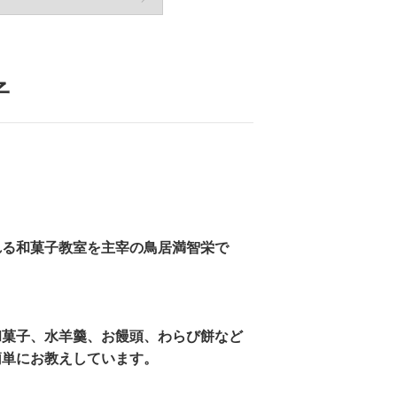
子
れる和菓子教室を主宰の鳥居満智栄で
和菓子、水羊羹、お饅頭、わらび餅など
簡単にお教えしています。