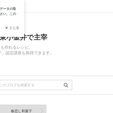
ログイン
東小金井で主宰
ても作れるレシピ。
子」認定講座も取得できます。
春恋し和菓子