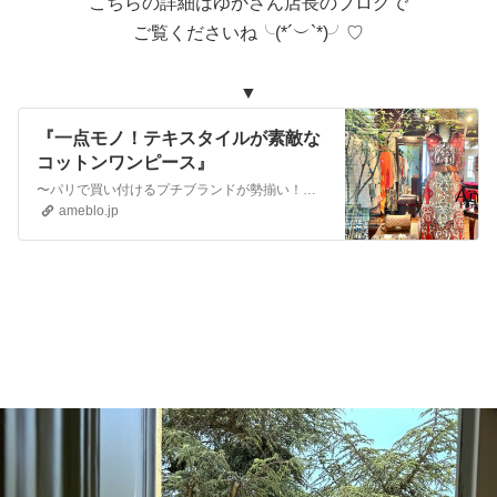
こちらの詳細はゆかさん店長のブログで
ご覧くださいね╰(*´︶`*)╯♡
▼
『一点モノ！テキスタイルが素敵な
コットンワンピース』
〜パリで買い付けるプチブランドが勢揃い！『名古屋セレクトショップAngelアンジェル』〜 …
ameblo.jp