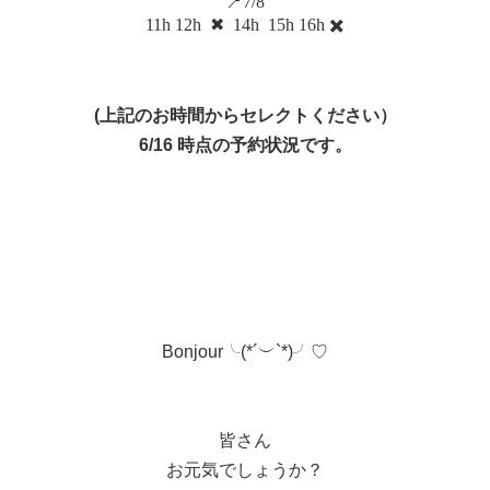
📍7/8
11h 12h
✖︎
14h
15h 16h ✖️
(上記のお時間からセレクトください）
6/16 時点の予約状況です。
Bonjour╰(*´︶`*)╯♡
皆さん
お元気でしょうか？