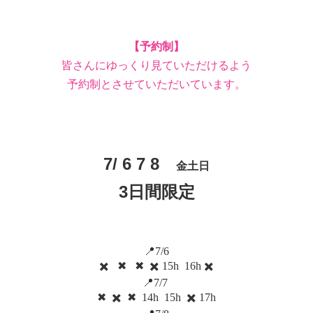
【予約制】
皆さんにゆっくり見ていただけるよう
予約制とさせていただいています。
7/ 6 7 8
金土日
3日間限定
📍7/6
✖️
✖︎
✖︎
✖️
15h
16h ✖️
📍7/7
✖︎
✖️
✖︎
14h
15h
✖️ 17h