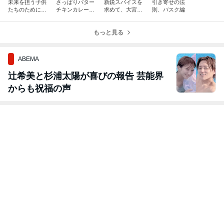
未来を担う子供
さっぱりバター
新鋭スパイスを
引き寄せの法
たちのために、
チキンカレーは
求めて、大宮に
則、バスク編
そしてハワイの
いかがでしょ
プチ旅
ために私にでき
う？
ることは
もっと見る
ABEMA
辻希美と杉浦太陽が喜びの報告 芸能界
からも祝福の声