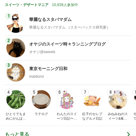
スイーツ・デザートマニア
10,939人参加中
1
華麗なるスタバマダム
華麗なるスタバマダム （スターバックス研究家）
2
オヤジのスイーツ時々ランニングブログ
オヤジ@sweets
3
東京モーニング日和
maldoror
4
5
6
7
8
ひとりでもま
ラテログ
わんたのスイ
紅子のセレブ
みねみねのス
めにがんばる
ーツ日記〜小
なグルメ日記
イーツ&食パ
ブログ
さな幸せ♡コ
ンブログ❤️
ンビニスイー
ツ〜
もっと見る