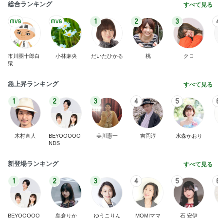
総合ランキング
すべて見る
1
2
3
市川團十郎白
小林麻央
だいたひかる
桃
クロ
猿
急上昇ランキング
すべて見る
1
2
3
4
5
木村直人
BEYOOOOO
美川憲一
吉岡淳
水森かおり
NDS
新登場ランキング
すべて見る
1
2
3
4
5
BEYOOOOO
島倉りか
ゆうこりん
MOMIママ
石 安伊