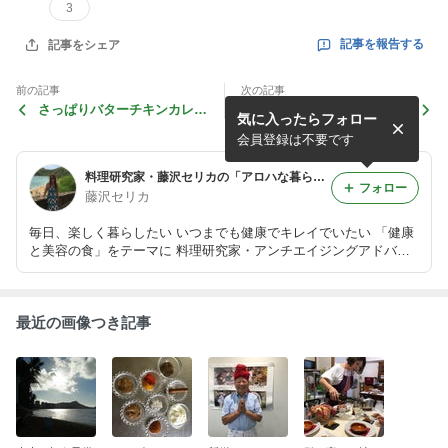
3
記事を報告する
記事をシェア
前の記事
次の記事
さっぱりバターチキンカレー
新鋭スパイスを求めて、大宮
気に入ったらフォロー
はいかがでしょう？
にプチ旅
会員登録は不要です
料理研究家・藤沢セリカの「アロハな暮らし」
フォロー
藤沢セリカ
毎日、楽しく暮らしたい いつまでも健康でキレイでいたい 「健康
と美容の食」をテーマに 料理研究家・アンチエイジングアドバイ
ザーの藤沢セリカがお届けします
最近の画像つき記事