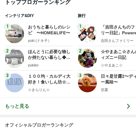
トップブロガーランキング
インテリア&DIY
旅行
1
1
おうちと暮らしのレシ
「吉田さんちのフ
ピ 〜HOME&LIFE〜
リー日記」Powere
y Ameba 吉田さ
yuki (ドキ子）
吉田さんファミリー
ミリーオフィシャ
ログ
2
2
ほんとうに必要な物し
☆やまあこ☆さん
か持たない暮らし◆Ke
ィズニー日記
ep Life Simple◆〜イ
yukiko
☆やまあこ☆
ンテリアのきろく〜
3
3
１００均・カルディ大
日々是甘露2〜デ
好き！食いしん坊☆き
ー風味〜
らりん☆のブログ
☆きらりん☆
甘露
もっと見る
オフィシャルブロガーランキング