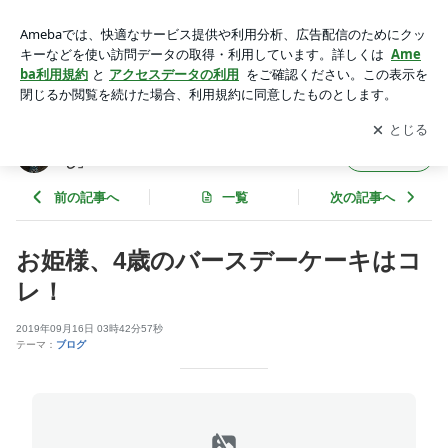
お姫様、4歳のバースデーケーキはコレ！ | 料理研究家・藤沢
セリカの「アロハな暮らし」
アプリをダウンロードして
ブログの更新通知
を受け取りまし
開く
ょう。
料理研究家・藤沢セリカの「アロハな暮ら
フォロー
し」
前の記事へ
一覧
次の記事へ
お姫様、4歳のバースデーケーキはコ
レ！
2019年09月16日 03時42分57秒
テーマ：
ブログ