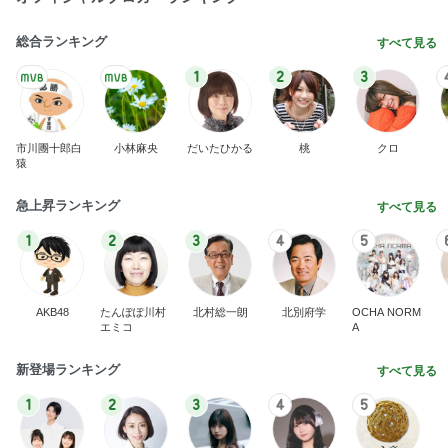
総合ランキング
すべて見る
1
2
3
市川團十郎白
小林麻央
だいたひかる
桃
クロ
猿
急上昇ランキング
すべて見る
1
2
3
4
5
AKB48
たんぽぽ川村
北村総一朗
北別府学
OCHA NORM
エミコ
A
新登場ランキング
すべて見る
1
2
3
4
5