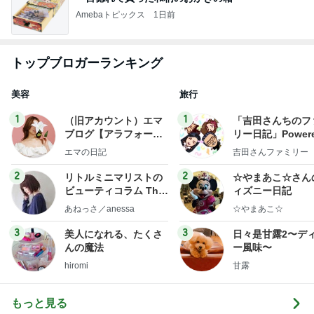
Amebaトピックス
1日前
トップブロガーランキング
美容
旅行
1
1
（旧アカウント）エマ
「吉田さんちのフ
ブログ【アラフォー会
リー日記」Powere
社売却セカンドライ
y Ameba 吉田さ
エマの日記
吉田さんファミリー
フ】
ミリーオフィシャ
ログ
2
2
リトルミニマリストの
☆やまあこ☆さん
ビューティコラム The
ィズニー日記
little minimalist's bea
あねっさ／anessa
☆やまあこ☆
uty colum
3
3
美人になれる、たくさ
日々是甘露2〜デ
んの魔法
ー風味〜
hiromi
甘露
もっと見る