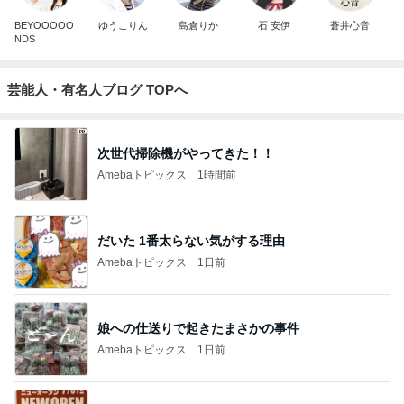
BEYOOOOO
ゆうこりん
島倉りか
石 安伊
蒼井心音
NDS
芸能人・有名人ブログ TOPへ
次世代掃除機がやってきた！！
Amebaトピックス
1時間前
だいた 1番太らない気がする理由
Amebaトピックス
1日前
娘への仕送りで起きたまさかの事件
Amebaトピックス
1日前