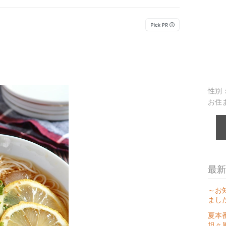
性別
お住
最新
～お
まし
夏本
坦々