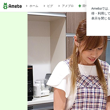
田中健 広島の放送
ホーム
ピグ
アメブロ
汁まで一滴残らず飲み干したくなる！『梅しそレモンの冷やしそうめ