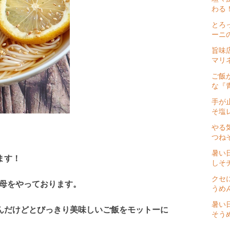
わる
とろ
ーニ
旨味
マリ
ご飯
な『
手が
そ塩
やる
つね
暑い
ます！
しそ
クセ
の母をやっております。
うめ
暑い
んだけどとびっきり美味しいご飯をモットーに
そう