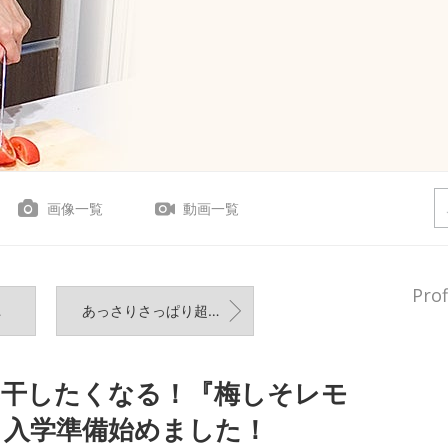
画像一覧
動画一覧
Prof
あっさりさっぱり超ヘルシー！『ささみのしそ天ピリ辛おろしポン酢』
み干したくなる！『梅しそレモ
』入学準備始めました！