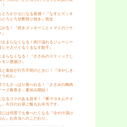
！！
っとろがクセになる食感！『なすとズッキ
のとろとろ甘酢照り焼き』雨女
広がる！『焼きズッキーニとトマトのツナ
ネ』
が止まらなくなる！肉汁溢れるジューシー
青じそ入りくるくるなす餃子』
止まらなくなる！『ささみのスティックし
レモン唐揚げ』
気と食欲が行方不明のときに！『冷やしき
そうめん』
日でもさっぱり食べれる！「ささみの梅肉
チーズ春巻き」夏休み開始！
になるコクのある旨辛！『豚マヨキムチそ
ん』今日のお昼ご飯もお弁当です。
日には何度でも食べたくなる『冷や汁漬け
めん』お弁当へのこだわり。