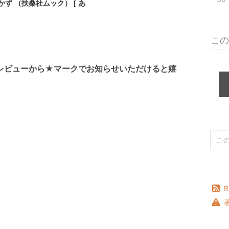
ず （扶桑社ムック） [ あ
この
レビューから★マークでお知らせいただけると嬉
R