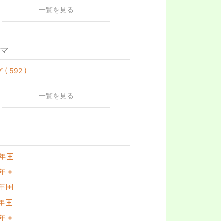
一覧を見る
マ
( 592 )
一覧を見る
年
開
年
く
開
年
く
開
年
く
開
年
く