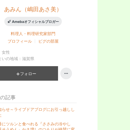
あみん（嶋田あさ美）
Amebaオフィシャルブロガー
料理人・料理研究家
部門
プロフィール
ピグの部屋
：
女性
まいの地域：
滋賀県
フォロー
の記事
知らせ～ライブドアブログにお引っ越しし
た
番にツルンと食べれる『ささみの冷やし
風そうめん』かさ増しのつもりが絶賛に変