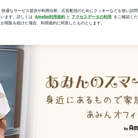
を見てした黙祷
芸能人ブログ
人気ブログ
新規登録
ロ
ん』入学準備始めました！ | あみんオフィシャルブログ「あみん