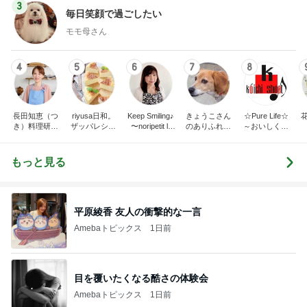
3
毎日笑顔で過ごしたい
モモ母さん
4
5
6
7
8
長田知恵（つ
riyusa日和。
Keep Smiling♪
きょうこさん
☆Pure Life☆
き）料理研究
ザッパレシピ
〜noripetit lif
のありふれた
～おいしく、
家「ご飯と可
で褒められお
e〜 おうちご
日常とばーば
楽しく、健康
愛いおやつ、
やつと時々お
はんと日々の
の食堂本日の
に。～
キッチンアイ
かず
事。
メニュー
もっと見る
テム」
平原綾香 友人の衝撃的な一言
Amebaトピックス
1日前
目を覆いたくなる酷さの体験会
Amebaトピックス
1日前