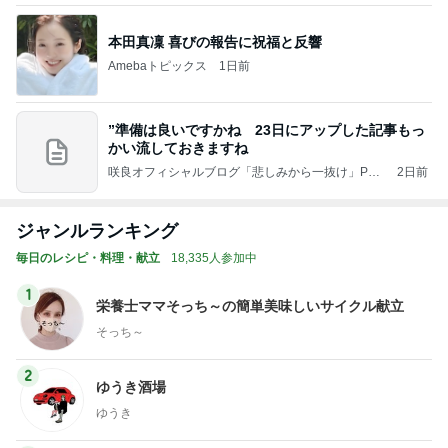
本田真凜 喜びの報告に祝福と反響
Amebaトピックス
1日前
”準備は良いですかね 23日にアップした記事もっ
かい流しておきますね
咲良オフィシャルブログ「悲しみから一抜け」Pow
2日前
ered by Ameba
ジャンルランキング
毎日のレシピ・料理・献立
18,335人参加中
1
栄養士ママそっち～の簡単美味しいサイクル献立
そっち～
2
ゆうき酒場
ゆうき