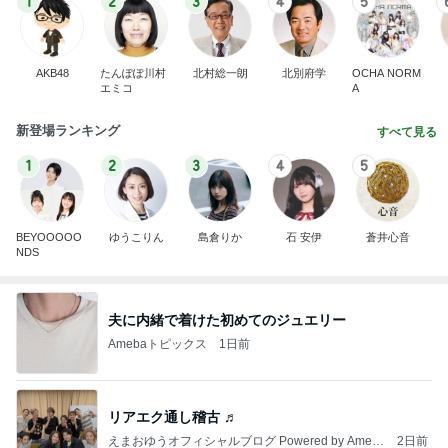
1
2
3
4
5
AKB48
たんぽぽ川村
北村総一朗
北別府学
OCHA NORM
エミコ
A
新登場ランキング
すべて見る
1
2
3
4
5
BEYOOOOO
ゆうこりん
島倉りか
石 安伊
蒼井心音
NDS
夫に内緒で着けた初めてのジュエリー
Amebaトピックス
1日前
リアエク通し稽古 ♬
えまおゆうオフィシャルブログ Powered by Ameb
2日前