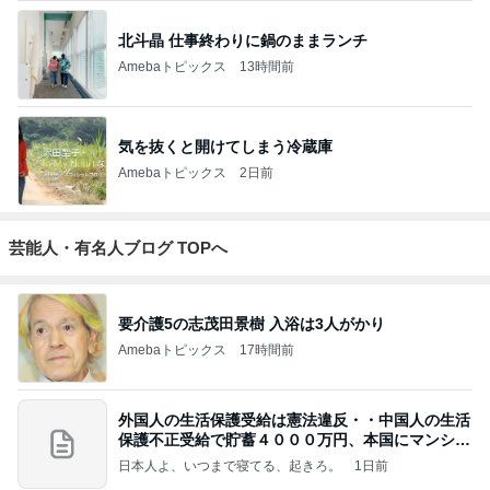
北斗晶 仕事終わりに鍋のままランチ
Amebaトピックス
13時間前
気を抜くと開けてしまう冷蔵庫
Amebaトピックス
2日前
芸能人・有名人ブログ TOPへ
要介護5の志茂田景樹 入浴は3人がかり
Amebaトピックス
17時間前
外国人の生活保護受給は憲法違反・・中国人の生活
保護不正受給で貯蓄４０００万円、本国にマンショ
ンを
日本人よ、いつまで寝てる、起きろ。
1日前