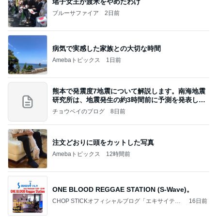
瑶子女王が渡米をやめたわけ
ブルーサファイア
2日前
病気で実感した家族との大切な時間
Amebaトピックス
1日前
熊本で発震度7地震について解説します。南海地震
研究所は、地震発生の約3時間前に予測を発表しま
した
チョウベイのブログ
8日前
注文どおりに頭をカットした写真
Amebaトピックス
12時間前
ONE BLOOD REGGAE STATION (S-Wave)。
CHOP STICKオフィシャルブログ「エキサイティ
16日前
ング日記」Powered by Ameba