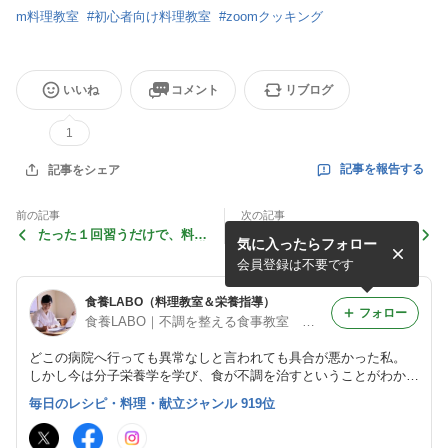
m料理教室
#
初心者向け料理教室
#
zoomクッキング
いいね
コメント
リブログ
1
記事を報告する
記事をシェア
前の記事
次の記事
たった１回習うだけで、料理
食事指導ー食事で体質改善
気に入ったらフォロー
の盛り付けがきれいになる講
座
会員登録は不要です
食養LABO（料理教室＆栄養指導）
フォロー
食養LABO｜不調を整える食事教室 石黒弥生
どこの病院へ行っても異常なしと言われても具合が悪かった私。
しかし今は分子栄養学を学び、食が不調を治すということがわかり
元気になりました。病院で「どこも悪くありません」と言われた方
毎日のレシピ・料理・献立ジャンル 919位
に薬に頼らず、食で健康に導くサポートをしています。