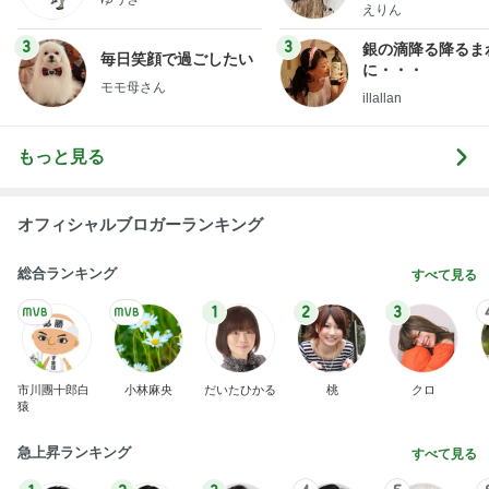
ファッションブロ
えりん
3
3
銀の滴降る降るま
毎日笑顔で過ごしたい
に・・・
モモ母さん
illallan
もっと見る
オフィシャルブロガーランキング
総合ランキング
すべて見る
1
2
3
市川團十郎白
小林麻央
だいたひかる
桃
クロ
猿
急上昇ランキング
すべて見る