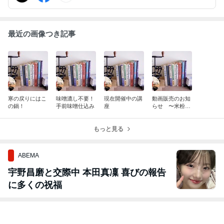
最近の画像つき記事
寒の戻りにはこ
味噌漉し不要！
現在開催中の講
動画販売のお知
の鍋！
手前味噌仕込み
座
らせ 〜米粉シ
ュトレン〜
もっと見る
ABEMA
宇野昌磨と交際中 本田真凜 喜びの報告
に多くの祝福