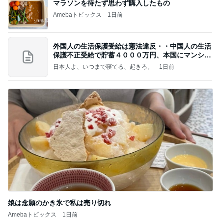
マラソンを待たず思わず購入したもの
Amebaトピックス
1日前
外国人の生活保護受給は憲法違反・・中国人の生活
保護不正受給で貯蓄４０００万円、本国にマンショ
ンを
日本人よ、いつまで寝てる、起きろ。
1日前
娘は念願のかき氷で私は売り切れ
Amebaトピックス
1日前