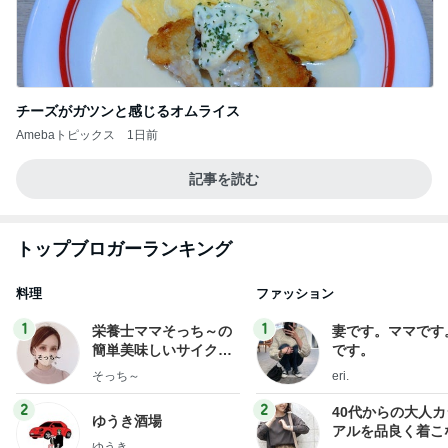
チーズがガツンと感じるオムライス
Amebaトピックス
1日前
記事を読む
トップブロガーランキング
料理
ファッション
1
1
栄養士ママそっち～の
妻です。ママです
簡単美味しいサイクル
です。
献立
そっち～
eri.
2
2
40代からの大人
ゆうき酒場
アルを品良く着こ
ゆうき