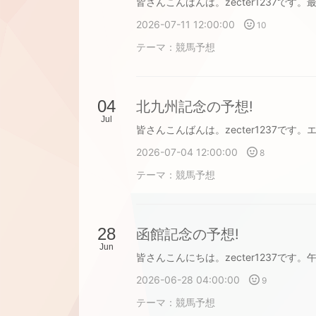
2026-07-11 12:00:00
10
テーマ：
競馬予想
04
北九州記念の予想!
Jul
2026-07-04 12:00:00
8
テーマ：
競馬予想
28
函館記念の予想!
Jun
2026-06-28 04:00:00
9
テーマ：
競馬予想