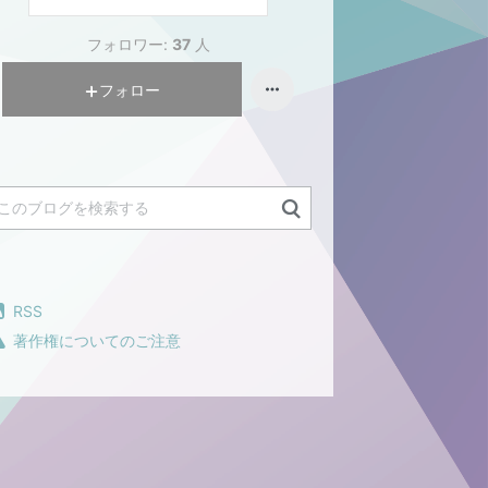
フォロワー:
37
人
フォロー
RSS
著作権についてのご注意