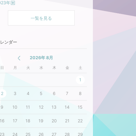
023
年
く
開
く
一覧を見る
レンダー
2026年 8月
日
月
火
水
木
金
土
1
2
3
4
5
6
7
8
9
10
11
12
13
14
15
16
17
18
19
20
21
22
23
24
25
26
27
28
29