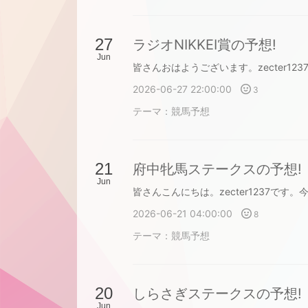
27
ラジオNIKKEI賞の予想!
Jun
2026-06-27 22:00:00
3
テーマ：
競馬予想
21
府中牝馬ステークスの予想!
Jun
2026-06-21 04:00:00
8
テーマ：
競馬予想
20
しらさぎステークスの予想!
Jun