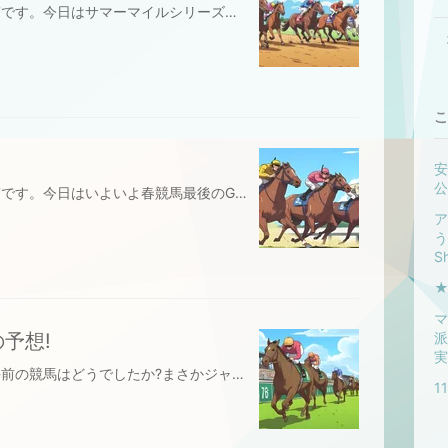
皆さんおはようございます。zecter1237です。今日はサマーマイルシリーズ第1弾のしらさぎSとマーメイドSを引き継ぐ形でできた府中牝馬Sが行われますね。いよいよ夏競馬も本格化してきました。今回はしらさぎSを予想していきます。昨年覇者キープカルムや3歳馬のエコロアルバが参戦してきましたが､果たしてどうなるのでしょうか。しらさぎステークスの予想◎ミニトランザット◯サイルーン▲キープカルム△ショウナンアデイブ カズミクラーシュ エコロアルバ◎ミニトランザットはダービー卿4着からの臨戦。全4勝がマイル戦で重賞でも好走したことがある。4歳という年齢やずば抜けて成績のいい7枠を引いたこともかなりの強調材料。鞍上松山弘平ということも決め手になった。◯サイルーンは7歳という年齢がネックもダービー卿で2着に好走。こちらもマイル戦で4勝を挙げており､マイル実績は◎よりもある。初コースなのも引っかかるが､血統構成は評価できるし鞍上の岩田望来は先日関東オークスを制覇。ノっているがここでも勝てるか。▲キープカルムは昨年覇者。それ以降は成績こそパッとしないものの､ある程度僅差までは好走しているので衰えてはいなさそう。関西圏の競馬場が得意な馬で5歳という年齢もいい。斤量が昨年よりも重いがなんとかなるだろう。後は 今年に入ってから重賞で3戦連続掲示板､阪神コースは久々も(マイル戦と共に)相性はいいショウナンアデイブ 母父キンカメ系は傾向に合致､関西圏の競馬場では複勝率100%のカズミクラーシュ メンバー最軽量の53kg､重賞馬でG1でも掲示板を確保している3歳馬エコロアルバまで。
こ
安
公
皆さんおはようございます。zecter1237です。今日はいよいよ春競馬最後のG1､宝塚記念ですね。あなたの､そして私の夢が走ります。あなたの夢はクロワデュノールか､メイショウタバルか。私の夢は…宝塚記念の予想◉マイネルエンペラー◯クロワデュノール▲メイショウタバル△レガレイラ ダノンデサイル ミュージアムマイル◉マイネルエンペラーは推し馬。グランプリなので現実ではなく夢でいくのが筋だろう。データ的にはかなりの向かい風だが､鞍上川田将雅･相性いい阪神コース(掲示板内率100%)､本年初戦で不完全燃焼に終わったAJCCを除き掲示板内率100%の芝2200m戦ならチャンスがある。G1初制覇なるか(なってくれ〜!)。◯クロワデュノールは史上初の春古馬3冠がかかる1戦。4歳馬･ローテーション･血統構成ともに申し分なく､普通にいけば達成することができるだろう。春古馬3冠の瞬間は見たいが､発売開始直後から相次ぐ大口投票が怖すぎる…😱▲メイショウタバルは昨年覇者。阪神コースなら連対率100%の成績を残しており､枠やローテーション､昨年1着の実績なども好感が持てる。先週JRA最年長G1制覇を成し遂げた武豊が鞍上ということで2週連続G1制覇&記録更新も気になるところ。△レガレイラはこれが本年初戦。昨年も同ローテで11着に大敗しているが､今年はどうか。距離実績はオールカマー･エリザベス女王杯制覇と積めているので問題ないし8枠に入ったのもプラス。グランプリ2勝目なるか。△ダノンデサイルは本年初戦の大阪杯こそ3着だったが､基本的に崩れておらず戸崎圭太に手綱が戻るのもプラス。血統もこの舞台に向いており､G1 3勝目も見えている。現在は5番人気とG1勝ち馬の中では一番下に見られているが逆襲を果たせるか。△ミュージアムマイルは有馬記念からの直行で秋春グランプリ制覇を狙う。ただ､斤量や調整過程､その他不安要素が多く評価は抑え3番手までとした。レーンが何かしてくるかもだが…
ア
う
Sh
マ
予想!
派
実
皆さんこんにちは。zecter1237です。午前の競馬はどうでしたか?まさかジャンプステークスでスズカハービンがレコード勝ちするとは…明らかにジュンベロより手応えが上でしたね今日は函館スプリントSもあります。かなり人気は割れていて､荒れそうな予感がします。果たして誰が制するのでしょうか。函館スプリントステークスの予想◎ウイングレイテスト◯レイピア▲クラスペディア△ポッドペイダー カルプスペルシュ エーティーマクフィ◎ウイングレイテストは9歳馬だが､1月にカーバンクルSを勝つなど健在ぶりをアピール。年齢的にはやや厳しいかもしれないが､前走もコンマ4秒差とそこまで差はついていない。展開一つで浮上してくるだろう。◯レイピアは高松宮記念で5着するなど実績･安定感ともに申し分なし。ただ､差し馬ということで昨年のナムラクレアのようにならないかだけが不安。普通にレースできれば間違いなく勝ち負けできるだろう。▲クラスペディアは前走春雷ステークスで2勝目をマーク。相性のいいローテーションで重賞初制覇を狙う。スッと前につけられればなかなか崩れないのでそこを狙っていきたい。後は 久々の芝も血統的に相性がいいポッドペイダー 現在1番人気､1200m戦なら掲示板内率100%のカルプスペルシュ 函館1200mは2戦2勝､血統構成も申し分ないエーティーマクフィまで。
1