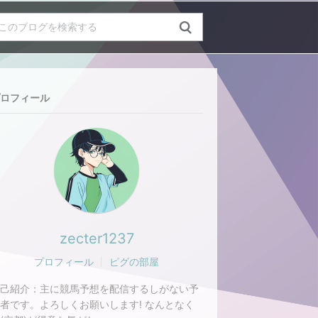
ロフィール
zecter1237
プロフィール
ピグの部屋
己紹介：
主に競馬予想を配信するしがない予
者です。よろしくお願いします! なんとなく