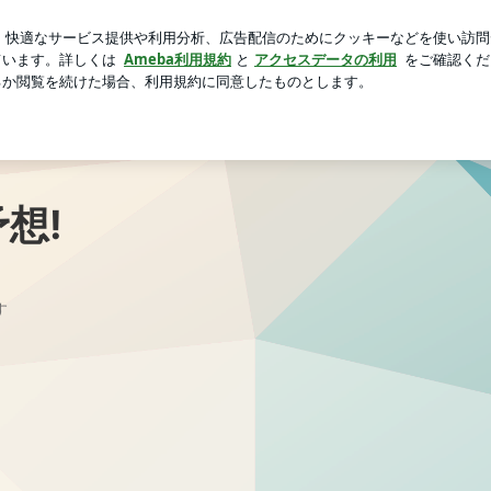
嬉しいお土産
芸能人ブログ
人気ブログ
新規登録
ロ
予想!
す