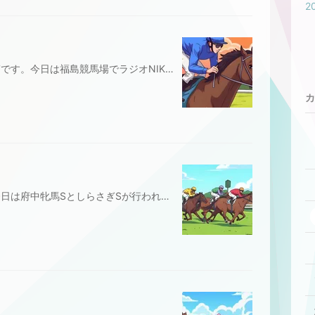
2
皆さんおはようございます。zecter1237です。今日は福島競馬場でラジオNIKKEI賞､函館競馬場で函館記念が行われますね。どちらも荒れる重賞で有名ですが､今年はどうなるのでしょうか。個人的には函館6レースにタイトルホルダーの妹であるシーガルワールドが出走するのでそちらが気になります…ラジオNIKKEI賞の予想◎スペルーチェ◯ディールメーカー▲ローベルクランツ△リッツパーティー コルテオソレイユ クカイリモク圧倒的1枠の成績が良く､それでなくても内枠であるほど成績がいい。◎スペルーチェは大外16番枠に入ってしまったがローテーションや血統構成はこの舞台にぴったり。1600mまでしか経験がなくさらに前走から2ハロンの距離延長となるがおそらくこちらの方が合うだろう。良血馬が素質開花となるか。◯ディールメーカーはここまで4戦全てマイルを使われてNZT4着。1ハロンがどう出るか気になるが血統的にはかなり適性が高そう。前走もメンバー上位の上がりを使えており好勝負必至。▲ローベルクランツはNHKマイルカップ4着からの臨戦。鞍上松山弘平なので狙わない手はないだろう。父ディープ系は安定した成績を残せており､関西所属なのもプラス。人気になっているのがやや気になるか。後は 現在1番人気､1800mで2勝を挙げているリッツパーティー 初1800mも複勝圏内を外したのが2回のみのコルテオソレイユ 鞍上ゴンサルベス､1枠2番の好枠を引いたクカイリモクまで。
カ
皆さんこんにちは。zecter1237です。今日は府中牝馬SとしらさぎSが行われますね。先週で宝塚記念も終わって本格的に夏競馬が開幕しましたが､春競馬で負けた分はここで取り戻したいですw今回は府中牝馬Sを予想していきます。ヴァルキリーバースやニシノティアモなどが注目されていますが､果たして誰が勝つのでしょうか。府中牝馬ステークスの予想◎ヴァルキリーバース◯エストゥペンダ▲コガネノソラ△ニシノティアモ ルージュソリテール マカナデータが少ないのであまり自信はないですが…◎ヴァルキリーバースは東風Sを勝っての臨戦。約一年の休養明けだったがしっかり勝ち切った。昨年の東風Sでも2着に好走しており鞍上ルメール。枠もいいところを引けておりエピファ産駒なのもプラス。◯エストゥペンダはここまで掲示板内率100%。重賞でも安定した走りを見せており､昇級初戦だが問題はないだろう。マーメイドS時代も含めると最も勝ち星を挙げている前走3勝クラス組で､前走の内容もかなり評価できる。▲コガネノソラはトップハンデの56.5kgなのがマイナスだが､全5勝を1800m戦で挙げており相性がいい距離。重賞2勝の実績も心強い。あまり速い上がりが使えるタイプではないから展開が向くか。後は ヴィクトリアマイルでは6着もそれ以外は掲示板を確保､巻き返し狙うニシノティアモ 前走阪神牝馬SでG1馬2頭相手に1馬身差の好走を見せたルージュソリテール 最軽量50kgを背負う格上挑戦のマカナまで。