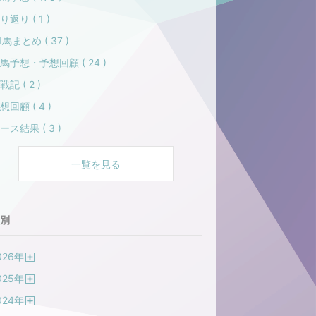
り返り ( 1 )
1馬まとめ ( 37 )
馬予想・予想回顧 ( 24 )
戦記 ( 2 )
想回顧 ( 4 )
ース結果 ( 3 )
一覧を見る
別
026
年
開
025
年
く
開
024
年
く
開