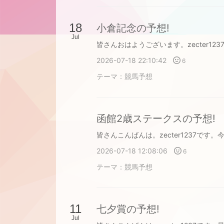
18
小倉記念の予想!
Jul
2026-07-18 22:10:42
6
テーマ：
競馬予想
函館2歳ステークスの予想!
2026-07-18 12:08:06
6
テーマ：
競馬予想
11
七夕賞の予想!
Jul