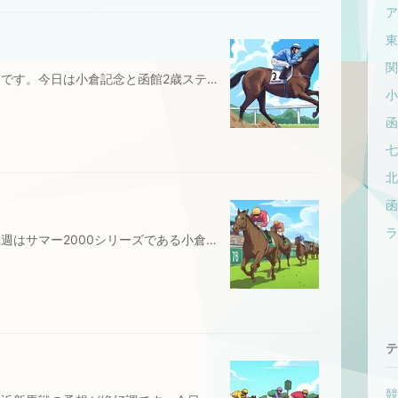
ア
東
関
皆さんおはようございます。zecter1237です。今日は小倉記念と函館2歳ステークスですね。正直､今年に入ってから全く調子が良くないので当てられる自信はないです😅なんとかして仕留めたいですけどね…小倉記念の予想◎タガノアビー◯ガイアメンテ▲サフィラ△エヒト ノーランサンライズ ジョバンニ◎タガノアビーは前走3勝クラス勝利から中7週での臨戦。その3勝クラスも2000mでかなり臨戦過程としてはいい。過去10年で最多3勝を挙げる1枠に入り､斤量も54kgとかなり恵まれている。オークス3着の実力馬が待望の重賞初制覇なるか。◯ガイアメンテは都大路ステークスをレコードで制しての臨戦。父キンカメ系にトニービン持ちと舞台相性はかなり良く､鞍上も川田将雅。前走からの間隔もいいが､1800m戦だったのが割引ポイント。▲サフィラは阪神牝馬ステークスを制してから精彩を欠いているが､前走新潟大賞典(芝2000m)から中8週と臨戦過程は最高。トニービン･ダンジグを内包しており､激走する可能性は高そう。穴馬として絡めてみたい。後は 23年に制しているという実績が大きい9歳馬エヒト メンバー最軽量の50kgで出走するノーランサンライズ 2000m戦ならG1でも掲示板を外さないジョバンニまで。
小
函
七
北
函
ラ
皆さんこんばんは。zecter1237です。今週はサマー2000シリーズである小倉記念と中央競馬最初の2歳重賞である函館2歳ステークスが行われますね。どちらも荒れる重賞で難解です…果たして最近の感じで当てられるのだろうか…函館2歳ステークスの予想◎ノリヤンモーニン◯セタキト▲フェリチタ△シグレ ダイシンドラゴン イモージェン◎ノリヤンモーニンはダートで勝ち上がっているが血統的には舞台に合っている。人気もある程度あり関西所属なので狙っていきたい。◯セタキトも血統が傾向に合致。関東馬だが､前走上がりがメンバーに3頭しかいない33秒台なのが優秀。1000m戦ではあったがなめてかかると痛い目を見そう。▲フェリチタもまた血統面でこのレースと合いそう。前走同舞台で逃げて0秒5差をつけれているのは優秀。ただ､馬格がないのでどうか。後は 前走新馬戦で2着に6馬身差の快勝を飾ったシグレ 鞍上が今年函館で絶好調の丹内であるダイシンドラゴン 新種牡馬サリオス産駒で血統構成も評価できるイモージェンまで。
テ
競