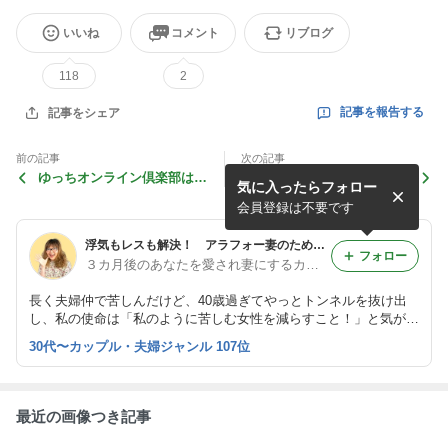
いいね
コメント
リブログ
118
2
記事を報告する
記事をシェア
前の記事
次の記事
ゆっちオンライン倶楽部は、
2年の別居を乗り越えて、今
気に入ったらフォロー
ペイパルのご利用が便利で
は愛され妻になれました♪
す。
会員登録は不要です
浮気もレスも解決！ アラフォー妻のための 夫婦仲がすごく良くなるカウンセリング
フォロー
３カ月後のあなたを愛され妻にするカウンセラー 八馬ゆみ
長く夫婦仲で苦しんだけど、40歳過ぎてやっとトンネルを抜け出
し、私の使命は「私のように苦しむ女性を減らすこと！」と気がつ
きました。世界中の女性が、男性に愛されて幸せになりますように
30代〜カップル・夫婦ジャンル 107位
♪
最近の画像つき記事