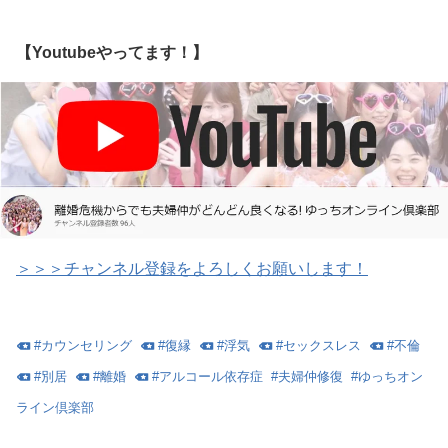
【Youtubeやってます！】
＞＞＞チャンネル登録をよろしくお願いします！
#
カウンセリング
#
復縁
#
浮気
#
セックスレス
#
不倫
#
別居
#
離婚
#
アルコール依存症
#
夫婦仲修復
#
ゆっちオン
ライン倶楽部