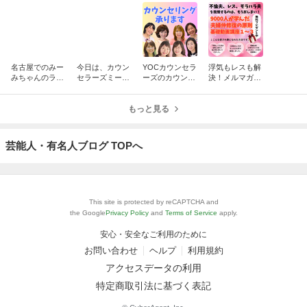
名古屋でのみー
今日は、カウン
YOCカウンセラ
浮気もレスも解
みちゃんのラン
セラーズミーテ
ーズのカウンセ
決！メルマガ
チ会に参加して
ィングでした。
リングを受けた
で、愛され楽ち
きました。
いあなたへ！
んな世界へ
もっと見る
芸能人・有名人ブログ TOPへ
This site is protected by reCAPTCHA and
the Google
Privacy Policy
and
Terms of Service
apply.
安心・安全なご利用のために
お問い合わせ
ヘルプ
利用規約
アクセスデータの利用
特定商取引法に基づく表記