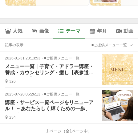
グ・癒し【表参道ア
道で
ンジェリカ】
実現
人気
画像
テーマ
年月
動画
記事の表示
■ご提供メニュー一覧
2026-01-31 23:13:53
・
■ご提供メニュー一覧
メニュー一覧｜子育て・アドラー講座・
養成・カウンセリング・癒し【表参道ア
ンジェリカ】
326
2025-07-20 06:26:13
・
■ご提供メニュー一覧
講座・サービス一覧ページをリニューア
ル！ ～あなたらしく輝くための一歩、何
から始める？～
234
1
ページ（全
1
ページ中）