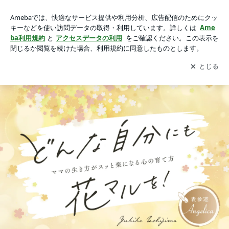
■ご提供メニュー一覧｜牛島有希子／子育ても自分らしさも大
切に。ママの心を整える学び・癒しのサロン アンジェリカ
アプリをダウンロードして
ブログの更新通知
を受け取りまし
開く
【表参道/全国】
ょう。