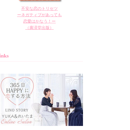
不安な恋のトリセツ
ーネガティブがあっても
恋愛はかなう！ー
（廣済堂出版）
inks