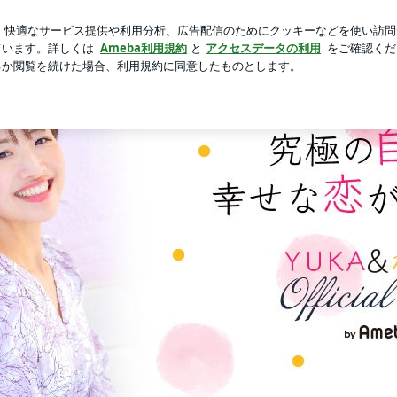
トムシの幼虫
芸能人ブログ
人気ブログ
新規登録
ロ
オフィシャルブログ「究極の自愛で幸せな恋が叶う方法」Powere