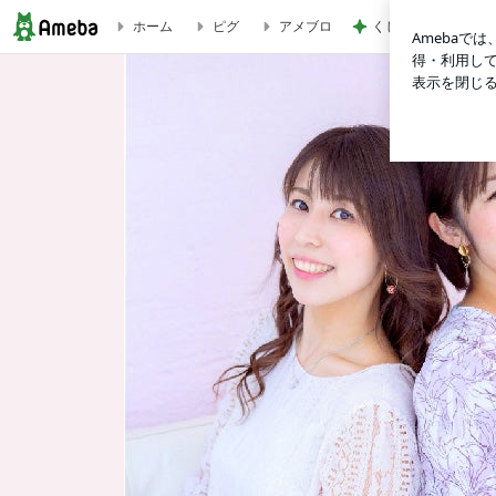
くじで当たったカブ
ホーム
ピグ
アメブロ
叶いました報告♡自愛をすると恋が叶う理由 | YUKA＆れいたま