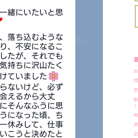
自
問
苦
願
く
相
潜
2