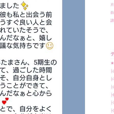
片
自
誰
★
├
├
├
├
├
├