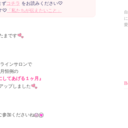
まず
コチラ
「私たちが伝えたいこと」
自
に
愛
たまです
ラインサロンで
月恒例の
にしてあげる１ヶ月』
B
アップしました
ご参加くださいね