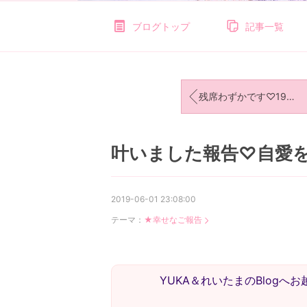
ブログトップ
記事一覧
残席わずかです♡19人目の花嫁さんに♡
叶いました報告♡自愛
2019-06-01 23:08:00
テーマ：
★幸せなご報告
YUKA＆れいたまのBlog