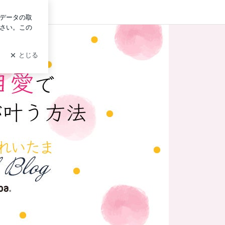
グイン
d by Ameba