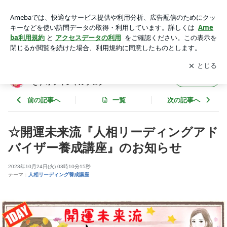
☆開運未来流『人相リーディングアドバイザー養成講座』のお
知らせ | 「心に火を灯す」堀向勇希（ほりこうゆうき）オフィ
アプリをダウンロードして
ブログの更新通知
を受け取りまし
開く
シャルブログ
ょう。
「心に火を灯す」堀向勇希（ほりこうゆう
フォロー
き）オフィシャルブログ
前の記事へ
一覧
次の記事へ
☆開運未来流『人相リーディングアド
バイザー養成講座』のお知らせ
2023年10月24日(火) 03時10分15秒
テーマ：
人相リーディング養成講座