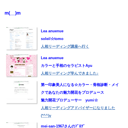
m(__)m
Lea anuenue
soleil☆tomo
人相リーディング講座へ行く
Lea anuenue
カラーと手相のセラピストAyu
人相リーディング学んできました♪
第一印象美人になる☆カラー・骨格診断・メイ
クであなたの魅力開花をプロデュース
魅力開花プロデューサー yumi☆
人相リーディングアドバイザーになりました
(*^^)v
mei-san-1967さんのﾌﾞﾛｸﾞ