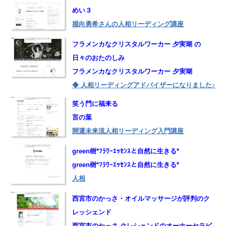
めい３
掘向勇希さんの人相リーディング講座
フラメンカなクリスタルワーカー 夕実瑚 の
日々のおたのしみ
フラメンカなクリスタルワーカー 夕実瑚
◆ 人相リーディングアドバイザーになりました♪
笑う門に福来る
言の葉
開運未来流人相リーディング入門講座
green樹*ﾌﾗﾜｰｴｯｾﾝｽと自然に生きる*
green樹*ﾌﾗﾜｰｴｯｾﾝｽと自然に生きる*
人相
西宮市のかっさ・オイルマッサージが評判のク
レッシェンド
西宮市のかっさ クレシェンドのオーナーセラピ