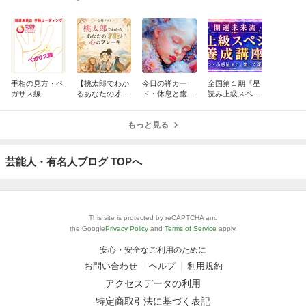
手相の見方・ペ
【桃太郎でわか
今日の禅カー
全国第１期『星
ガサス線
るあなたの才能
ド・休息と癒し
読み上級スペシ
と心のブレー
の時間 禅語：調
ャリスト養成講
キ】
身・調息・調心
座』のお知らせ
もっと見る
芸能人・有名人ブログ TOPへ
This site is protected by reCAPTCHA and
the Google
Privacy Policy
and
Terms of Service
apply.
安心・安全なご利用のために
お問い合わせ
ヘルプ
利用規約
アクセスデータの利用
特定商取引法に基づく表記