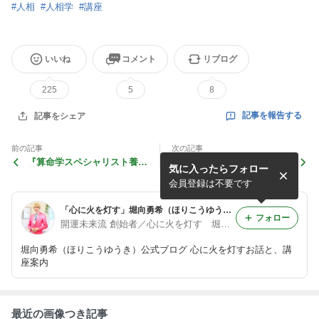
#
人相
#
人相学
#
講座
いいね
コメント
リブログ
225
5
8
記事を報告する
記事をシェア
前の記事
次の記事
『算命学スペシャリスト養成
世界はあなたのためにできて
気に入ったらフォロー
講座』のお知らせ
いる
会員登録は不要です
「心に火を灯す」堀向勇希（ほりこうゆうき）オフィシャルブログ
フォロー
開運未来流 創始者／心に火を灯す 堀向勇希（ほりこうゆうき）
堀向勇希（ほりこうゆうき）公式ブログ 心に火を灯すお話と、講
座案内
最近の画像つき記事