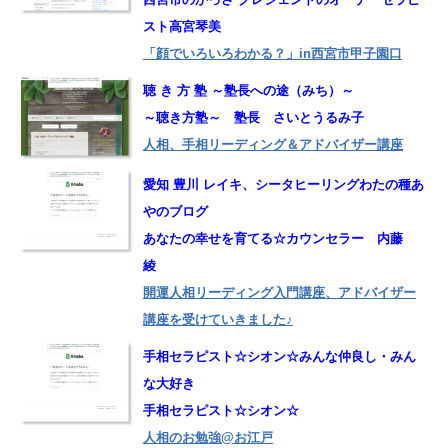
スト高宮琴美
「顔でいろいろわかる？」in西宮市甲子園口
聴 き 方 塾 ～塾長への途（みち）～
～聴き方塾～ 塾長 さいとうるみ子
人相、手相リーディング＆アドバイザー講座
愛知 豊川 レイキ、シータヒーリングわたの種あ
やのブログ
あなたの幸せを育てる☆カウンセラー 内藤
綾
開運人相リーディング入門講座、アドバイザー
講座を受けていきました♪
手相セラピスト☆シオン☆みんな仲良し・みん
な大好き
手相セラピスト☆シオン☆
人相のお勉強@お江戸