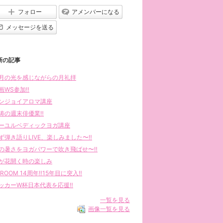
フォロー
アメンバーになる
メッセージを送る
新の記事
月の光を感じながらの月礼拝
画WS参加‼︎
ンジョイアロマ講座
涛の週末俳優業‼︎
ーユルベディックヨガ講座
ず弾き語りLIVE、楽しみました〜‼︎
の暑さをヨガパワーで吹き飛ばせ〜‼︎
が花開く時の楽しみ
AROOM 14周年‼︎15年目に突入‼︎
ッカーW杯日本代表を応援‼︎
一覧を見る
画像一覧を見る