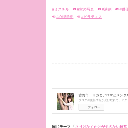
#ミスチル
#空の写真
#演劇
#俳
#心理学部
#ピラティス
古賀市 ヨガとアロマとメンタル
ブログの更新情報が受け取れて、アク
フォロー
同じテーマ 「
さりげなくかけがえのない日常