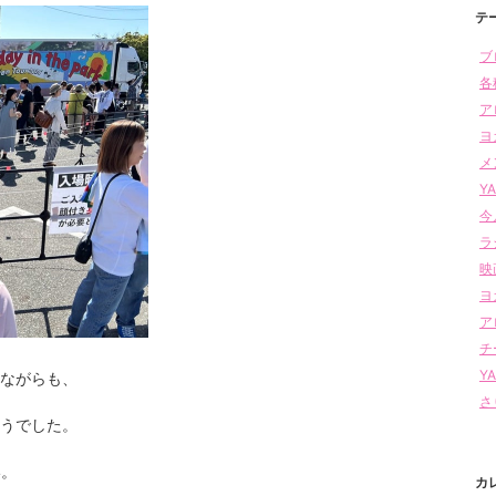
テ
ブロ
各
ア
ヨ
メ
Y
今
ラジ
映
ヨ
アロ
チー
YA
ながらも、
さ
うでした。
い。
カ