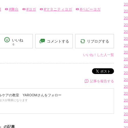
20
優
#舞台
#ヨガ
#マタニティヨガ
#ベビーヨガ
20
20
20
20
20
いいね
リブログする
コメントする
6
20
20
いいね！した人一覧
20
20
ポスト
20
20
記事を報告する
20
20
ケアの教室 YAROOM
さんをフォロー
20
セスが簡単になります
20
20
20
」 の記事
20