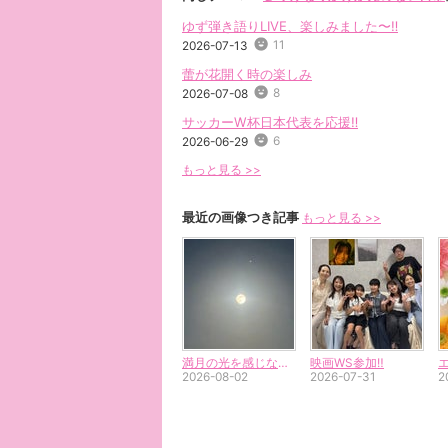
ゆず弾き語りLIVE、楽しみました〜‼︎
11
2026-07-13
蕾が花開く時の楽しみ
8
2026-07-08
サッカーW杯日本代表を応援‼︎
6
2026-06-29
もっと見る >>
最近の画像つき記事
もっと見る >>
満月の光を感じながらの月礼拝
映画WS参加‼︎
2026-08-02
2026-07-31
2