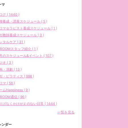
ーマ
グ ( 1440 )
種養成・講座スケジュール ( 5 )
ロマセラピスト養成スケジュール ( 1 )
ガ教師養成スケジュール ( 3 )
ンタルケア ( 31 )
AROOMスタッフ紹介 ( 1 )
月のスケジュール&イベント ( 107 )
オ ( 3 )
画・演劇 ( 13 )
ガ・ピラティス ( 998 )
マ ( 58 )
ムHappiness ( 9 )
ROOM通信 ( 96 )
りげなくかけがえのない日常 ( 1444 )
一覧を見る
レンダー