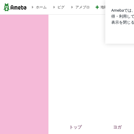
ホーム
ピグ
アメブロ
地味な見た目と華や
ミスチルLIVE〜.Saturday in the park〜 | 福岡県古賀市 ヨガとアロマとメンタル
トップ
ヨガ