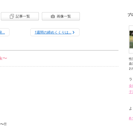
プ
記事一覧
画像一覧
発…
1週間の締めくくりは…
rk〜
性
血
お
ラ
全
子
よ
#
‼︎