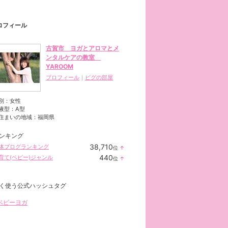
ロフィール
古賀市 ヨガとアロマとメ
ンタルケアの教室
YAROOM
プロフィール
｜
ピグの部屋
別：
女性
液型：
A型
住まいの地域：
福岡県
ンキング
38,710
体ブログランキング
位
↑
ラ
440
育て(ベビー)ジャンル
位
↑
ン
ラ
キ
ン
ン
キ
グ
く使う公式ハッシュタグ
ン
上
グ
昇
ベビーヨガ
上
昇