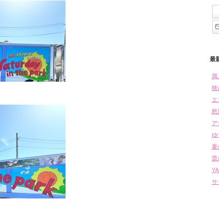
最
満
映
エ
怒
ア
ゆ
夏
蕾
Y
サ