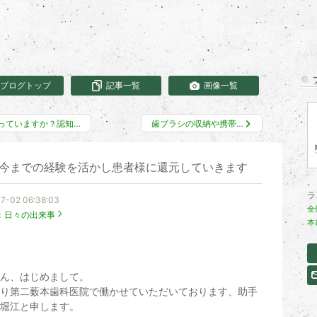
ブログトップ
記事一覧
画像一覧
っていますか？認知…
歯ブラシの収納や携帯…
今までの経験を活かし患者様に還元していきます
ラ
7-02 06:38:03
全
：
日々の出来事
本
ん、はじめまして。
り第二薮本歯科医院で働かせていただいております、助手
堀江と申します。