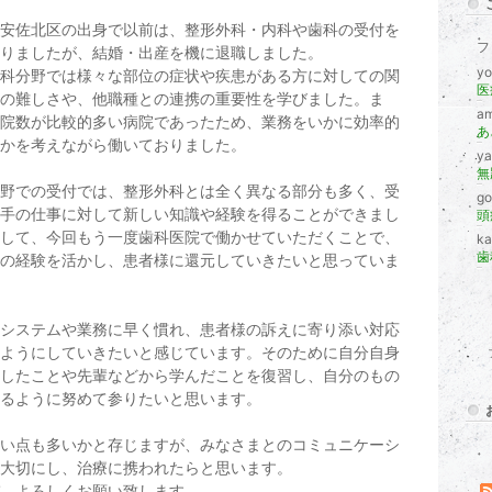
安佐北区の出身で以前は、整形外科・内科や歯科の受付を
フ
りましたが、結婚・出産を機に退職しました。
y
科分野では様々な部位の症状や疾患がある方に対しての関
の難しさや、他職種との連携の重要性を学びました。ま
a
院数が比較的多い病院であったため、業務をいかに効率的
あ
かを考えながら働いておりました。
y
無
野での受付では、整形外科とは全く異なる部分も多く、受
g
手の仕事に対して新しい知識や経験を得ることができまし
して、今回もう一度歯科医院で働かせていただくことで、
k
歯
の経験を活かし、患者様に還元していきたいと思っていま
システムや業務に早く慣れ、患者様の訴えに寄り添い対応
ようにしていきたいと感じています。そのために自分自身
したことや先輩などから学んだことを復習し、自分のもの
るように努めて参りたいと思います。
い点も多いかと存じますが、みなさまとのコミュニケーシ
大切にし、治療に携われたらと思います。
、よろしくお願い致します。