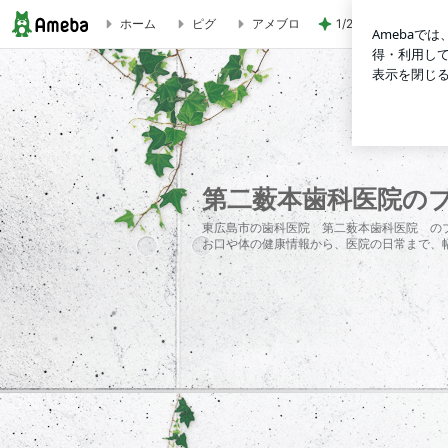
ホーム
ピグ
アメブロ
1/20のお値段で大
今までの経験を活かし患者様に還元していきます | 第二薮本
第二薮本歯科医院の
東広島市の歯科医院 第二薮本歯科医院 の
お口や体の健康情報から、医院の日常まで、