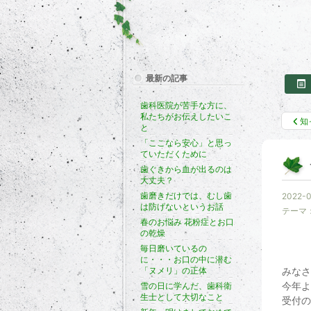
最新の記事
歯科医院が苦手な方に、
私たちがお伝えしたいこ
知
と
「ここなら安心」と思っ
ていただくために
歯ぐきから血が出るのは
大丈夫？
歯磨きだけでは、むし歯
2022-0
は防げないというお話
テーマ
春のお悩み 花粉症とお口
の乾燥
毎日磨いているの
に・・・お口の中に潜む
「ヌメリ」の正体
みなさ
今年よ
雪の日に学んだ、歯科衛
生士として大切なこと
受付の