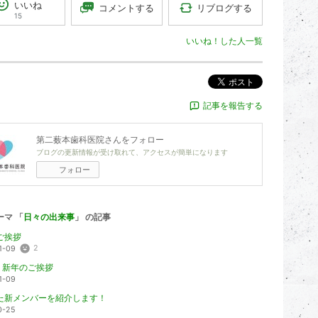
いいね
リブログする
コメントする
15
いいね！した人一覧
ポスト
記事を報告する
第二薮本歯科医院
さんをフォロー
ブログの更新情報が受け取れて、アクセスが簡単になります
フォロー
ーマ 「
日々の出来事
」 の記事
ご挨拶
2
1-09
年 新年のご挨拶
1-09
た新メンバーを紹介します！
0-25