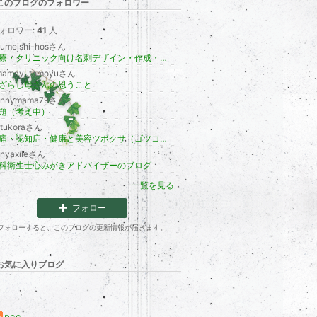
このブログのフォロワー
ォロワー:
41
人
oumeishi-hosさん
医療・クリニック向け名刺デザイン・作成・印刷ブログ
mamayutomoyuさん
ざらし母さんの思うこと
annymama79さん
題（考え中）
otukoraさん
頭痛・認知症・健康と美容ツボクサ（ゴツコラ）研究会
anyaxileさん
科衛生士心みがきアドバイザーのブログ
一覧を見る
フォロー
フォローすると、このブログの更新情報が届きます。
お気に入りブログ