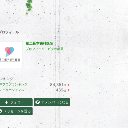
プロフィール
第二薮本歯科医院
プロフィール
｜
ピグの部屋
ンキング
84,351
体ブログランキング
位
↑
ラ
439
レビュージャンル
位
↑
ン
ラ
キ
ン
ン
キ
フォロー
アメンバーになる
グ
ン
上
グ
メッセージを送る
昇
上
昇