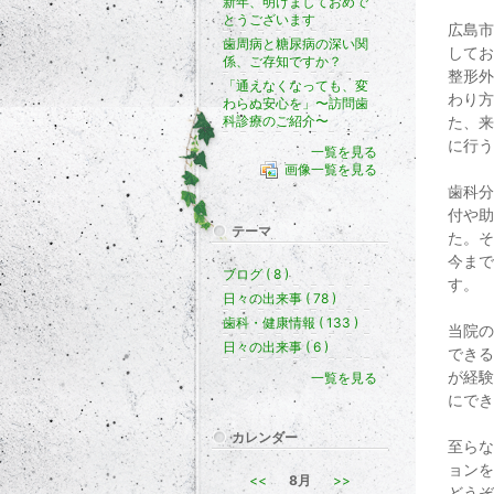
新年、明けましておめで
とうございます
広島市
歯周病と糖尿病の深い関
してお
係、ご存知ですか？
整形外
「通えなくなっても、変
わり方
わらぬ安心を」〜訪問歯
科診療のご紹介〜
た、来
に行う
一覧を見る
画像一覧を見る
歯科分
付や助
テーマ
た。そ
今まで
ブログ ( 8 )
す。
日々の出来事 ( 78 )
歯科・健康情報 ( 133 )
当院の
日々の出来事 ( 6 )
できる
が経験
一覧を見る
にでき
カレンダー
至らな
ョンを
<<
8月
>>
どうぞ