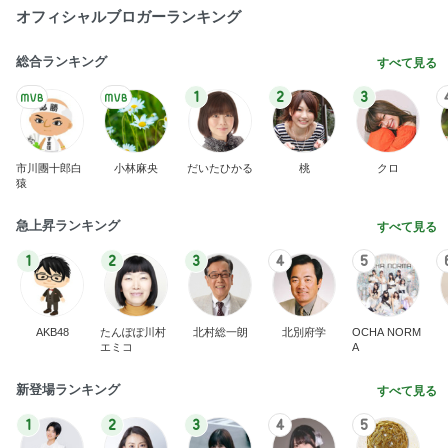
オフィシャルブロガーランキング
総合ランキング
すべて見る
1
2
3
市川團十郎白
小林麻央
だいたひかる
桃
クロ
猿
急上昇ランキング
すべて見る
1
2
3
4
5
AKB48
たんぽぽ川村
北村総一朗
北別府学
OCHA NORM
エミコ
A
新登場ランキング
すべて見る
1
2
3
4
5