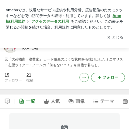
「何もない？！」ミニマリスト【志望】ライターnoneのメモ
帳
アプリをダウンロードして
ブログの更新通知
を受け取りまし
開く
ょう。
「何もない？！」ミニマリスト【志望】ライターnone
のメモ帳
元「大荷物家・浪費家」 カード破産のような状態をも抜け出したミニマリス
ト志望ライター・ノーンの「何もない？！」を目指す暮らし。
15
21
フォロー
フォロワー
投稿
一覧
人気
画像
テーマ