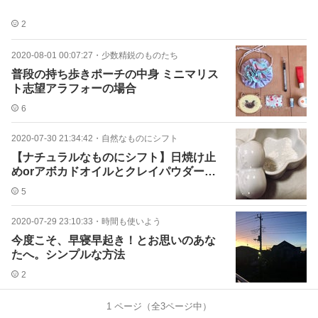
2
2020-08-01 00:07:27
・
少数精鋭のものたち
普段の持ち歩きポーチの中身 ミニマリス
ト志望アラフォーの場合
6
2020-07-30 21:34:42
・
自然なものにシフト
【ナチュラルなものにシフト】日焼け止
めorアボカドオイルとクレイパウダーで
ベースメイク
5
2020-07-29 23:10:33
・
時間も使いよう
今度こそ、早寝早起き！とお思いのあな
たへ。シンプルな方法
2
1
ページ（全
3
ページ中）