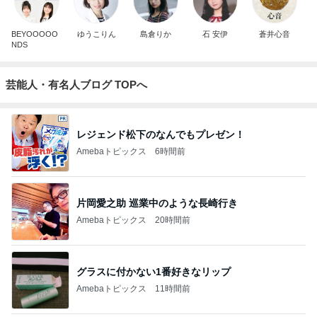
BEYOOOOO
ゆうこりん
島倉りか
石 安伊
蒼井心音
NDS
芸能人・有名人ブログ TOPへ
レジェンド松下のなんでもプレゼン！
Amebaトピックス
6時間前
片岡愛之助 巡業中のような長崎行き
Amebaトピックス
20時間前
グラスに付かない1番好きなリップ
Amebaトピックス
11時間前