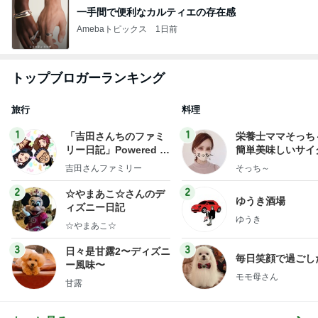
一手間で便利なカルティエの存在感
Amebaトピックス
1日前
トップブロガーランキング
旅行
料理
1
1
「吉田さんちのファミ
栄養士ママそっち
リー日記」Powered b
簡単美味しいサイ
y Ameba 吉田さんファ
献立
吉田さんファミリー
そっち～
ミリーオフィシャルブ
ログ
2
2
☆やまあこ☆さんのデ
ゆうき酒場
ィズニー日記
ゆうき
☆やまあこ☆
3
3
日々是甘露2〜ディズニ
毎日笑顔で過ごし
ー風味〜
モモ母さん
甘露