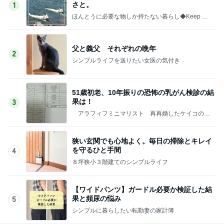
さと。
1
ほんとうに必要な物しか持たない暮らし◆Keep Lif
e Simple◆〜インテリアのきろく〜
父と義父 それぞれの晩年
2
シンプルライフを送りたい女医の気付き
51歳初老、10年振りの恐怖の乳がん検診の結
果は！
3
アラフィフミニマリスト 再再婚したケイコの生
活
狭い玄関でも心地よく。毎日の掃除とキレイ
を守るひと手間
4
８坪狭小３階建てのシンプルライフ
【ワイドパンツ】ガードル必要か検証した結
果と頻尿の悩み
5
シンプルに暮らしたい転勤妻の家計簿