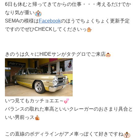
6日も休むと帰ってきてからの仕事・・・考えるだけでか
なり気が重い
SEMAの模様は
Facebook
のほうでちょくちょく更新予定
ですのでぜひCHECKしてくださいっ
きのうは久々にHIDEサンがタテグロでご来店
いつ見てもカッチョエエ～
バランスの取れた車高といいクレーガーのおさまり具合と
いい男前っス
この直線のボディラインがアメ車っぽくて好きですね