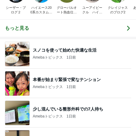
シーザー・ブ
ハイエース20
グローバルオ
ユーアイビー
クレイジャス
ログ２
0系カスタム車
ート熱血仕入
クル ハイエ
のブログ2
販売茨城
れブログ
ース200系完
全マスターブ
ログ
もっと見る
スノコを使って始めた快適な生活
Amebaトピックス
1日前
本番が始まり緊張で変なテンション
Amebaトピックス
1日前
少し混んでいる整形外科での7人待ち
Amebaトピックス
1日前