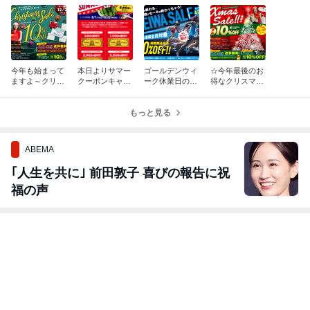
今年も始まって
本日よりサマー
ゴールデンウィ
☆今年最後のお
ますよ～クリス
クーポンキャン
ーク休業日のご
得なクリスマス
マスセール☆
ペーンはじまり
案内！
セール開催中☆
ました！
もっと見る
ABEMA
｢人生を共に｣ 前田敦子 喜びの報告に祝
福の声