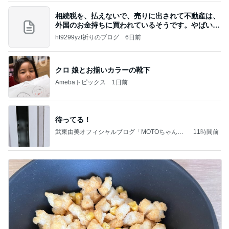
相続税を、払えないで、売りに出されて不動産は、
外国のお金持ちに買われているそうです。やばいで
すよ
ht9299yzf祈りのブログ
6日前
クロ 娘とお揃いカラーの靴下
Amebaトピックス
1日前
待ってる！
武東由美オフィシャルブログ「MOTOちゃんと
11時間前
のはっぴぃな毎日」Powered by Ameba