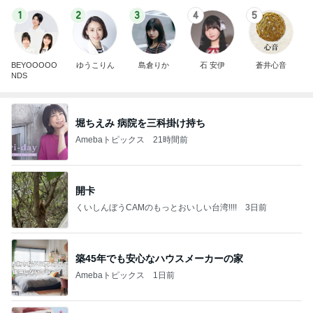
1
2
3
4
5
BEYOOOOO
ゆうこりん
島倉りか
石 安伊
蒼井心音
NDS
堀ちえみ 病院を三科掛け持ち
Amebaトピックス
21時間前
開卡
くいしんぼうCAMのもっとおいしい台湾!!!!
3日前
築45年でも安心なハウスメーカーの家
Amebaトピックス
1日前