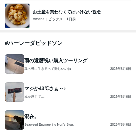
お土産を買わなくてはいけない観念
Amebaトピックス
1日前
#
ハーレーダビッドソン
雨の還暦祝い購入ツーリング
真っ当に生きるって難しいのね
2026年8月6日
マジか43℃さぁ～♪
風を感じて……
2026年8月6日
混在。
Seaweed Engineering Nori's Blog.
2026年8月6日