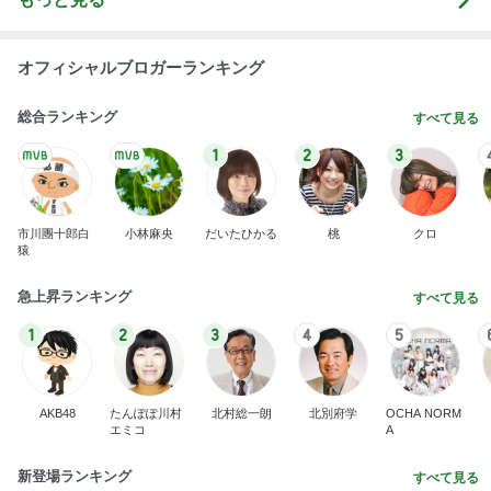
オフィシャルブロガーランキング
総合ランキング
すべて見る
1
2
3
市川團十郎白
小林麻央
だいたひかる
桃
クロ
猿
急上昇ランキング
すべて見る
1
2
3
4
5
AKB48
たんぽぽ川村
北村総一朗
北別府学
OCHA NORM
エミコ
A
新登場ランキング
すべて見る