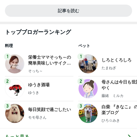
記事を読む
トップブロガーランキング
料理
ペット
1
1
栄養士ママそっち～の
しろとくろしろ
簡単美味しいサイクル
たまねぎ
献立
そっち～
2
2
母さんは今日も世
ゆうき酒場
やく
ゆうき
藤緒 ミルカ
3
3
白柴 『きなこ』 
毎日笑顔で過ごしたい
楽ブログ
モモ母さん
ひろ☆みき
もっと見る