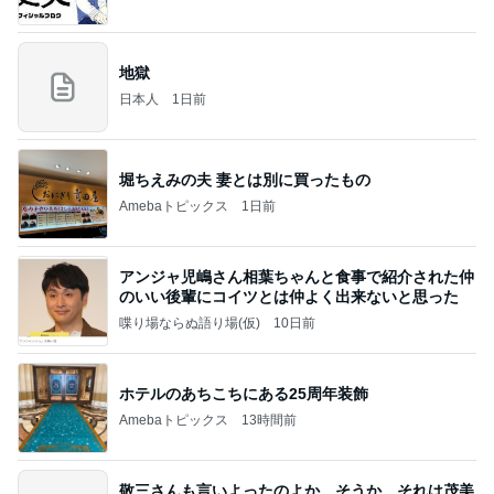
地獄
日本人
1日前
堀ちえみの夫 妻とは別に買ったもの
Amebaトピックス
1日前
アンジャ児嶋さん相葉ちゃんと食事で紹介された仲
のいい後輩にコイツとは仲よく出来ないと思った
喋り場ならぬ語り場(仮)
10日前
ホテルのあちこちにある25周年装飾
Amebaトピックス
13時間前
敬三さんも言いよったのよか。そうか。それは茂美