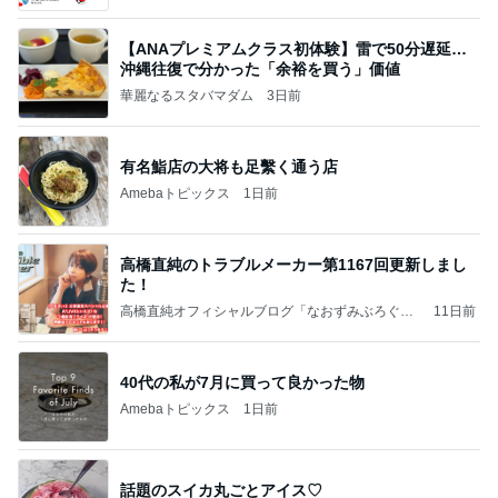
【ANAプレミアムクラス初体験】雷で50分遅延…
沖縄往復で分かった「余裕を買う」価値
華麗なるスタバマダム
3日前
有名鮨店の大将も足繫く通う店
Amebaトピックス
1日前
高橋直純のトラブルメーカー第1167回更新しまし
た！
高橋直純オフィシャルブログ「なおずみぶろぐ」
11日前
Powered by Ameba
40代の私が7月に買って良かった物
Amebaトピックス
1日前
話題のスイカ丸ごとアイス♡