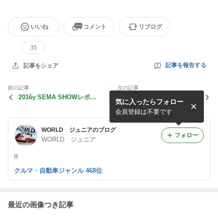
いいね
コメント
リブログ
35
記事を報告する
記事をシェア
前の記事
次の記事
2016y SEMA SHOWレポー
現行ハイエースのオートレベ
気に入ったらフォロー
ト Vol.1
ライザーが？？？
会員登録は不要です
WORLD ジュニアのブログ
フォロー
WORLD ジュニア
!!
クルマ・自動車ジャンル 468位
最近の画像つき記事