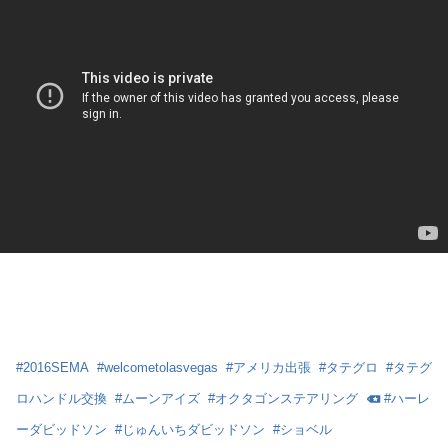
#
2016SEMA
#
welcometolasvegas
#
アメリカ出張
#
タテグロ
#
タテグ
ロハンドル交換
#
ムーンアイズ
#
オクタゴンステアリング
#
ハーレ
ーダビッドソン
#
じゅんいちダビッドソン
#
ショベル