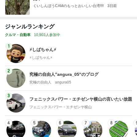
くいしんぼうCAMのもっとおいしい台湾!!!!
3日前
ジャンルランキング
クルマ・自動車
10,903人参加中
1
⚡️しばちゃん⚡
⚡️しばちゃん⚡️
2
究極の自由人”angura_05"のブログ
究極の自由人 angura05
3
フェニックスパワー・エチゼンヤ横山の言いたい放題
フェニックスパワー・エチゼンヤ横山
4
5
6
7
8