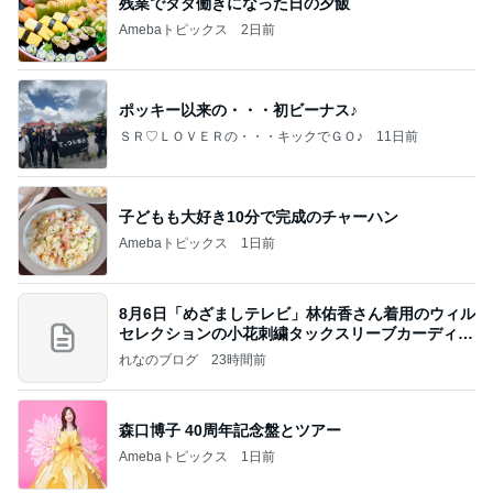
残業でタダ働きになった日の夕飯
Amebaトピックス
2日前
ポッキー以来の・・・初ビーナス♪
ＳＲ♡ＬＯＶＥＲの・・・キックでＧＯ♪
11日前
子どもも大好き10分で完成のチャーハン
Amebaトピックス
1日前
8月6日「めざましテレビ」林佑香さん着用のウィル
セレクションの小花刺繍タックスリーブカーディガ
ン
れなのブログ
23時間前
森口博子 40周年記念盤とツアー
Amebaトピックス
1日前