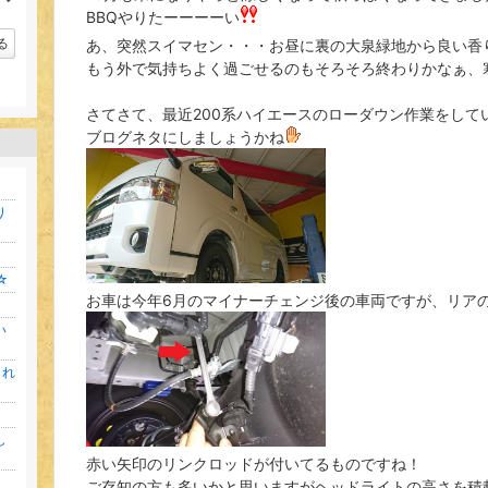
ン
ラ
BBQやりたーーーーい
キ
ン
ン
キ
る
あ、突然スイマセン・・・お昼に裏の大泉緑地から良い香
グ
ン
下
もう外で気持ちよく過ごせるのもそろそろ終わりかなぁ、
グ
降
下
降
さてさて、最近200系ハイエースのローダウン作業をして
ブログネタにしましょうかね
り
☆
お車は今年6月のマイナーチェンジ後の車両ですが、リア
い
これ
し
赤い矢印のリンクロッドが付いてるものですね！
ご存知の方も多いかと思いますがヘッドライトの高さを積