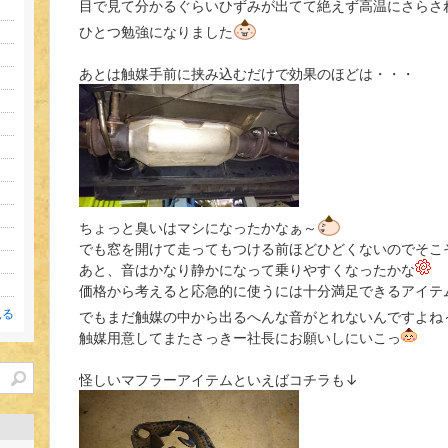
目で見て分かるぐらいひずみが出てて絶えず高温にさらさ
ひとつ勉強になりました
あとは触媒手前に挟み込むだけで効果のほどは・・・
ちょっと臭いはマシになったかなぁ～
でも窓を開けて走ってもつける前ほどひどくないのでそこ
あと、音はかなり静かになって乗りやすくなったかな
価格から考えると応急的に使うには十分満足できるアイテ
見る
でもまだ触媒の中から出るへんな音がとれないんですよね
触媒用意してまたさっきー社長にお願いしにいこっ
怪しいマフラーアイテムといえばコチラも↓