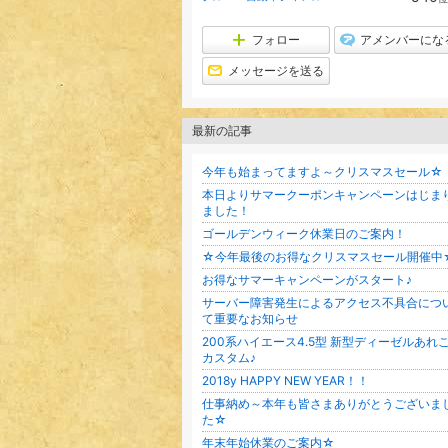
フォロー
アメンバーにな
メッセージを送る
最新の記事
今年も始まってますよ～クリスマスセール☆
本日よりサマークーポンキャンペーンはじま
ました！
ゴールデンウィーク休業日のご案内！
☆今年最後のお得なクリスマスセール開催中
お得なサマーキャンペーンがスタート♪
サーバー障害発生によるアクセス不具合につ
て重要なお知らせ
200系ハイエース4.5型 新型ディーゼルあれ
カスタム♪
2018y HAPPY NEW YEAR！！
仕事納め～本年も皆さまありがとうございま
た☆
年末年始休業のご案内☆