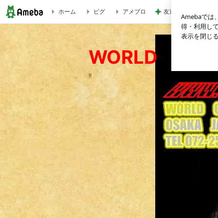
ホーム
ピグ
アメブロ
友達の家でみんなで
現行ハイエースのオートレベライザーが？？？ | WORLD 
WORLD ジ
!!