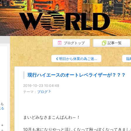
ブログトップ
記事一覧
明日から休業の為ご迷…
臨
現行ハイエースのオートレベライザーが？？？
2016-10-23 10:04:48
テーマ：
ブログ
るも
見る
まいどみなさまこんばんわ～！
↓
ラ
10月も末になりやっと涼しくなって秋っぽくなってきまし
↓