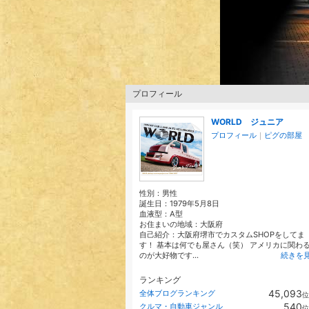
プロフィール
WORLD ジュニア
プロフィール
｜
ピグの部屋
性別：
男性
誕生日：
1979年5月8日
血液型：
A型
お住まいの地域：
大阪府
自己紹介：大阪府堺市でカスタムSHOPをしてま
す！ 基本は何でも屋さん（笑） アメリカに関わ
のが大好物です...
続きを
ランキング
45,093
全体ブログランキング
位
540
クルマ・自動車ジャンル
位