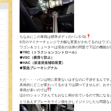
ちなみにこの車両は標準ボディのバンS-GL
6月のマイナーチェンジで大幅な変更がされてるのはワゴ
ワゴン＆コミューターは現在の法律の問題で下記の機能が
●TRC（トラクションコントロール）
●VSC（横滑り防止）
●HAC（坂道発進補助装置）
●緊急ブレーキシグナル
ただ・・・バンは特に変更ないはずなのに干渉するんです
具体的にどこが変わってるかまでは調べてませんが、おそ
車両が多いのでは
ほかのショップさんでもおなじ例が出ているので気になる
とりあえずブレーキライン側を少しイジイジしたら問題な