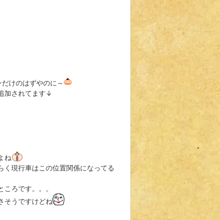
ンだけのはずやのに～
追加されてます↓
よね
らく現行車はこの位置関係になってる
ところです。。。
さそうですけどね