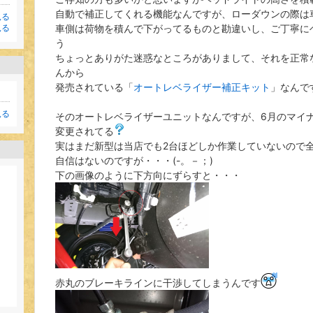
自動で補正してくれる機能なんですが、ローダウンの際は
見る
車側は荷物を積んで下がってるものと勘違いし、ご丁寧に
見る
う
ちょっとありがた迷惑なところがありまして、それを正常
んから
発売されている「
オートレベライザー補正キット
」なんで
見る
そのオートレベライザーユニットなんですが、6月のマイ
変更されてる
実はまだ新型は当店でも2台ほどしか作業していないので
自信はないのですが・・・(-。－；)
下の画像のように下方向にずらすと・・・
赤丸のブレーキラインに干渉してしまうんです