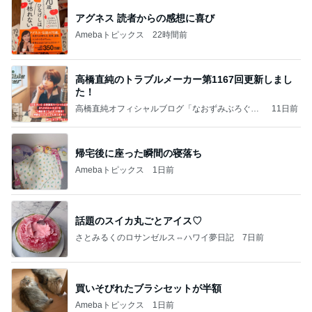
アグネス 読者からの感想に喜び
Amebaトピックス
22時間前
高橋直純のトラブルメーカー第1167回更新しまし
た！
高橋直純オフィシャルブログ「なおずみぶろぐ」
11日前
Powered by Ameba
帰宅後に座った瞬間の寝落ち
Amebaトピックス
1日前
話題のスイカ丸ごとアイス♡
さとみるくのロサンゼルス⇔ハワイ夢日記
7日前
買いそびれたブラシセットが半額
Amebaトピックス
1日前