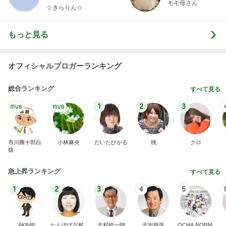
モモ母さん
らりん☆のブログ
☆きらりん☆
もっと見る
オフィシャルブロガーランキング
総合ランキング
すべて見る
1
2
3
市川團十郎白
小林麻央
だいたひかる
桃
クロ
猿
急上昇ランキング
すべて見る
1
2
3
4
5
AKB48
たんぽぽ川村
北村総一朗
北別府学
OCHA NORM