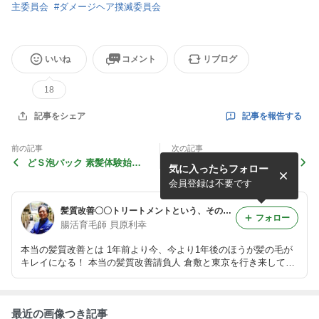
主委員会
#
ダメージヘア撲滅委員会
いいね
コメント
リブログ
18
記事を報告する
記事をシェア
前の記事
次の記事
どＳ泡パック 素髪体験始め
今日は さみ〜〜ぃ(~_
気に入ったらフォロー
ました・・・の巻
~;)・・・の巻
会員登録は不要です
髪質改善〇〇トリートメントという、その時だけの誤魔化しに騙されてませんか？
フォロー
腸活育毛師 貝原利幸
本当の髪質改善とは 1年前より今、今より1年後のほうが髪の毛が
キレイになる！ 本当の髪質改善請負人 倉敷と東京を行き来してサ
ロンワークと講師活動もしています。 【ダメージヘア救世主委員
会会長】 ・DO-S認定講師・ハナヘナプレミアム認定講師
最近の画像つき記事