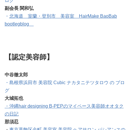
ログ
副会長 関和弘
・
北海道 室蘭・登別市 美容室 HairMake BaoBab
bootlegblog
【認定美容師】
中谷徹太郎
・島根県
浜田市 美容院 Cubic ナカタニテツタロウ の ブロ
グ
大城拓也
・沖縄hair designing B-PEPのマイペース美容師オオタク
の日記
那須忍
・
東京葛飾区金町 美容室 美容院 ヘアサロン パシアンスの