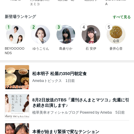
エミコ
A
新登場ランキング
すべて見る
1
2
3
4
5
BEYOOOOO
ゆうこりん
島倉りか
石 安伊
蒼井心音
NDS
松本明子 松屋の350円朝定食
Amebaトピックス
1日前
8月2日放送のTBS「週刊さんまとマツコ」先週に引
き続き出演します♪
植草美幸オフィシャルブログ Powered by Ameba
5日前
本番が始まり緊張で変なテンション