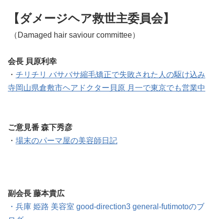
【ダメージヘア救世主委員会】
（Damaged hair saviour committee）
会長 貝原利幸
・
チリチリ バサバサ縮毛矯正で失敗された人の駆け込み
寺岡山県倉敷市ヘアドクター貝原 月一で東京でも営業中
ご意見番 森下秀彦
・
場末のパーマ屋の美容師日記
副会長 藤本貴広
・
兵庫 姫路 美容室 good-direction3 general-futimotoのブ