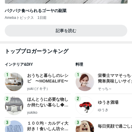
パクパク食べられるゴーヤの副菜
Amebaトピックス
1日前
記事を読む
トップブロガーランキング
インテリア&DIY
料理
1
1
おうちと暮らしのレシ
栄養士ママそっち
ピ 〜HOME&LIFE〜
簡単美味しいサイ
献立
yuki (ドキ子）
そっち～
2
2
ほんとうに必要な物し
ゆうき酒場
か持たない暮らし◆Ke
ゆうき
ep Life Simple◆〜イ
yukiko
ンテリアのきろく〜
3
3
１００均・カルディ大
毎日笑顔で過ごし
好き！食いしん坊☆き