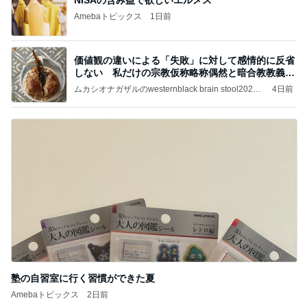
Amebaトピックス
1日前
価値観の違いによる「失敗」に対して感情的に反省
しない 私だけの宗教仮称略称偶然と暗合教教義候
補
ムカシオナガザルのwesternblack brain stool2024
4日前
年（令和6）11月25日以来減酒断煙再開ムカシオナ
ガザル
塾の自習室に行く習慣ができた夏
Amebaトピックス
2日前