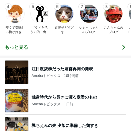
4
5
6
7
8
安くて美味し
『やすたろ
道産子どすど
いもっちゃん
こんちゃんの
い物が好き☆
う』的 食の
す！
のブログ
ブログ
彡
備忘録
もっと見る
注目度抜群だった運営再開の発表
Amebaトピックス
10時間前
独身時代から長きに渡る定番のもの
Amebaトピックス
1日前
堀ちえみの夫 夕飯に準備した鶏すき