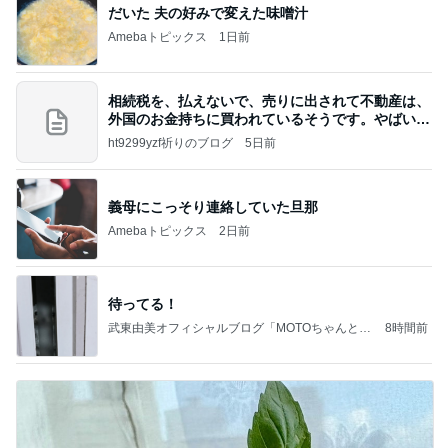
だいた 夫の好みで変えた味噌汁
Amebaトピックス
1日前
相続税を、払えないで、売りに出されて不動産は、
外国のお金持ちに買われているそうです。やばいで
すよ
ht9299yzf祈りのブログ
5日前
義母にこっそり連絡していた旦那
Amebaトピックス
2日前
待ってる！
武東由美オフィシャルブログ「MOTOちゃんとの
8時間前
はっぴぃな毎日」Powered by Ameba