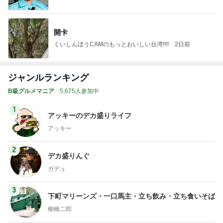
開卡
くいしんぼうCAMのもっとおいしい台湾!!!!
2日前
ジャンルランキング
B級グルメマニア
5,675人参加中
1
アッキーのデカ盛りライフ
アッキー
2
デカ盛りんぐ
ガデュ
3
下町マリーンズ・一口馬主・立ち飲み・立ち食いそば
柳橋二郎