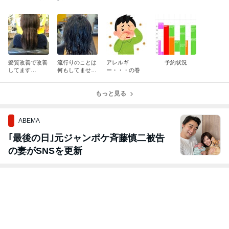
髪質改善で改善
流行りのことは
アレルギ
予約状況
してます
何もしてませ
ー・・・の巻
か？・・・の巻
ん・・・の巻
もっと見る
ABEMA
｢最後の日｣元ジャンポケ斉藤慎二被告
の妻がSNSを更新