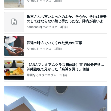
Amebaトピックス
2日前
敬三さんも言いよったのよか。そうか。それは茂美
のしてはならない禁じ手だったな。陣内が言いよる
のよ
nanasantojiroのブログ
3日前
私達の味方でいてくれた義姉の言葉
Amebaトピックス
1日前
【ANAプレミアムクラス初体験】雷で50分遅延…
沖縄往復で分かった「余裕を買う」価値
華麗なるスタバマダム
2日前