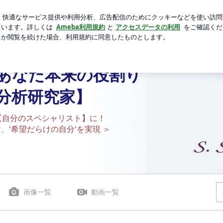
から帰国し安堵
新規登録
ロ
芸能人ブログ
人気ブログ
ト | 「強み」からわかる！あなた本来の役割りと居場所【自
あなた本来の役割り
分析研究家】
れ【自分のスペシャリスト】に！
、‘希望だらけの自分‘を実現 ＞
画像一覧
動画一覧