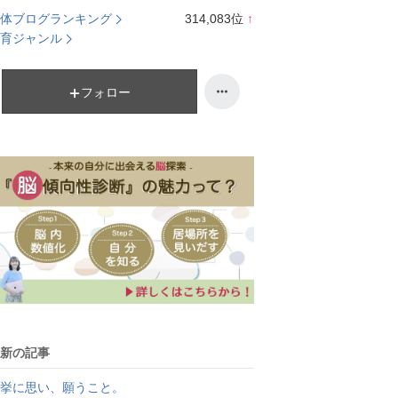
体ブログランキング
314,083
位
↑
ラ
育ジャンル
ン
キ
ン
フォロー
グ
上
昇
新の記事
挙に思い、願うこと。