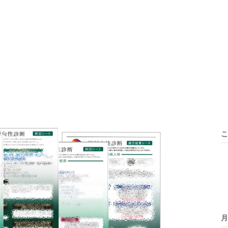
├
├
├
├
├
こ
月