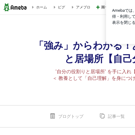
團十郎 子連れ海外
ホーム
ピグ
アメブロ
脳傾向性診断 脳診断 顕在意識 潜在意識 ブレインアナリス
「強み」からわかる！
と居場所【自己
’自分の役割りと居場所’ を手に入
＜ 教養として「自己理解」を身につけ
ブログトップ
記事一覧