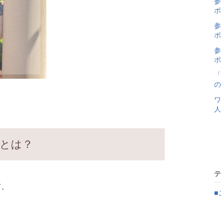
参
ポ
参
ポ
参
ポ
「
の
ワ
人
るとは？
テ
方、
■
├