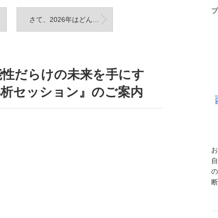
プ
さて、2026年はどんな一年にしていこう？
能性だらけの未来を手にす
解析セッション』のご案内
お
自
の
断