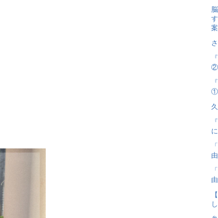
脳
す
案
さ
『
②
『
①
。
久
『
に
「
由
「
由
【
し