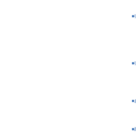
├
■
├
├
├
├
、
■
├
├
├
■
」
├
├
■