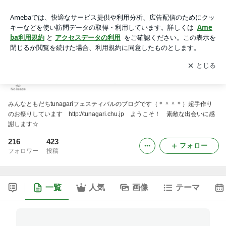
みんなともだち tunagariフェスティバルのブログ
アプリをダウンロードして
ブログの更新通知
を受け取りまし
開く
ょう。
みんなともだち tunagariフェスティバルのブログ
みんなともだちtunagariフェスティバルのブログです（＊＾＾＊）超手作り
のお祭りしています http://tunagari.chu.jp ようこそ！ 素敵な出会いに感
謝します☆
216
423
フォロー
フォロワー
投稿
一覧
人気
画像
テーマ