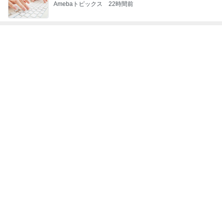
小倉優子 体調を崩し生活を見直し中
Amebaトピックス
2日前
記事を読む
反抗期の娘が行きたくない韓国旅行
Amebaトピックス
21時間前
ヴィトンで見惚れた可愛いフィギュア
Amebaトピックス
1日前
だいたの夫 カニから鮭への晩ご飯変更