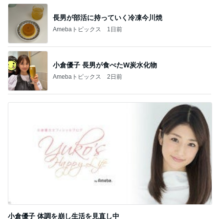
記事を読む
羨ましいと思った派遣社員の有給
Amebaトピックス
22時間前
義母からのお祓いした水が8箱
Amebaトピックス
1日前
長女の前で元夫にした土下座
Amebaトピックス
11時間前
第一印象はただの布だった暑さ対策
Amebaトピックス
1日前