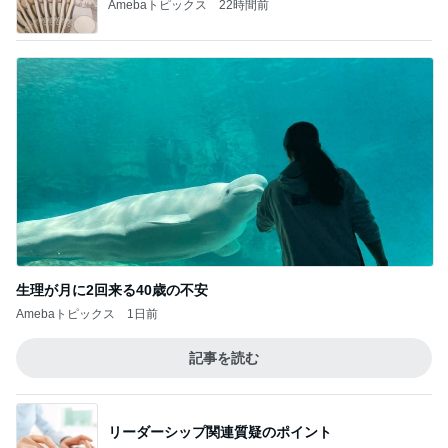
つらいのは更年期でなく病気のせい
Amebaトピックス
2日前
長男が部活に持っていく冷凍今川焼
Amebaトピックス
1日前
小倉優子 長男が食べたW炭水化物
Amebaトピックス
2日前