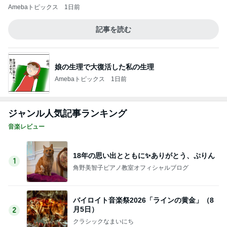
18年の思い出とともに✨ありがとう、ぷりん
1
角野美智子ピアノ教室オフィシャルブログ
バイロイト音楽祭2026「ラインの黄金」（8
月5日）
2
クラシックなまいにち
⭐️何をしてるのかな⭐️
3
高橋奏穂のブログだっちゃ
20260805 KIINA.インスタグラム ストーリー
ズ TikTok ポスト☆
4
あさひのへっちゃら日記 氷川きよし＋KIINA．そし
てときどき○○ちゃん達(*^▽^)/★*☆♪
松山千春「雨の舗道」―松山千春の人気が気
になり始めた、思い出すと複雑な気持ちにな
5
る1983年
にじのかなた