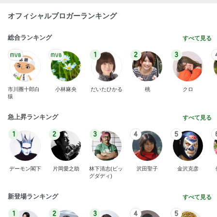
オフィシャルブロガーランキング
総合ランキング
すべて見る
1
2
3
市川團十郎白
小林麻央
だいたひかる
桃
クロ
猿
急上昇ランキング
すべて見る
1
2
3
4
5
デーモン閣下
片岡愛之助
林下清志(ビッ
沢田聖子
金沢克彦
グダディ)
新登場ランキング
すべて見る
1
2
3
4
5