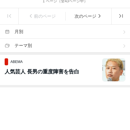
1
ページ（全
43
ページ中）
前のページ
次のページ
月別
テーマ別
ABEMA
人気芸人 長男の重度障害を告白