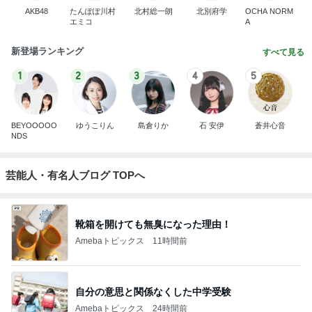
AKB48
たんぽぽ川村
北村総一朗
北別府学
OCHA NORM
エミコ
A
新登場ランキング
すべて見る
1
2
3
4
5
BEYOOOOO
ゆうこりん
島倉りか
石 安伊
蒼井心音
NDS
芸能人・有名人ブログ TOPへ
靴箱を開けても無臭になった理由！
Amebaトピックス
11時間前
自分の意思と関係なくした中学受験
Amebaトピックス
24時間前