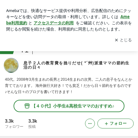
息子２人の教育費を捻りだせ( *´艸)派遣ママの節約生活の日々
アプリをダウンロードして
ブログの更新通知
を受け取りまし
開く
ょう。
ranking
71
子育て(小学生以上)ジャンル
息子２人の教育費を捻りだせ( *´艸)派遣ママの節約生
活の日々
40代。2008年3月生まれの長男と2014生まれの次男。二人の息子をなんとか
育てております。 海外旅行大好き！でも貧乏！だから日々節約をするのです
♪そんな日々のブログを書いて行きます！
【４０代】小学生&高校生ママのおすすめ♪
3.3k
3.3k
フォロー
フォロワー
投稿