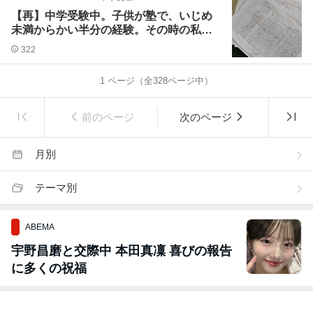
【再】中学受験中。子供が塾で、いじめ
未満からかい半分の経験。その時の私が
したこと。
322
1
ページ（全
328
ページ中）
前のページ
次のページ
月別
テーマ別
ABEMA
宇野昌磨と交際中 本田真凜 喜びの報告
に多くの祝福