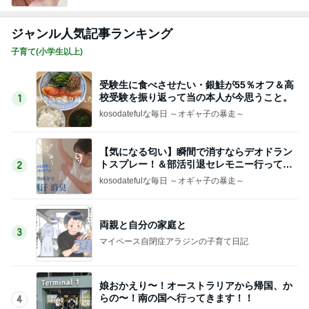
ジャンル人気記事ランキング
子育て(小学生以上)
受験生に食べさせたい・銀鮭が55％オフ＆高
校受験を振り返って当の本人が今思うこと。
1
kosodatefulな毎日 ～オギャ子の暴走～
【気になる匂い】瞬間で消すならデオドラン
トスプレー！＆部活引退セレモニー行ってき
2
た
kosodatefulな毎日 ～オギャ子の暴走～
両親と自分の家庭と
3
マイペース自閉症アラジンの子育て日記
娘おかえり〜！オーストラリアから帰国、か
らの〜！南の国へ行ってきます！！
4