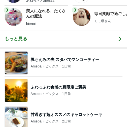
あねっさ／anessa
uty colum
3
3
美人になれる、たくさ
毎日笑顔で過ごし
んの魔法
モモ母さん
hiromi
もっと見る
堀ちえみの夫 スタバでマンゴーティー
Amebaトピックス
1日前
ふわっふわ食感の夏限定ご褒美
Amebaトピックス
1日前
甘過ぎず超オススメのキャロットケーキ
Amebaトピックス
2日前