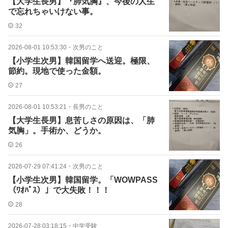
【大学生長男】『肺気胸』、今後の人生
で忘れちゃいけない事。
32
2026-08-01 10:53:30
・
次男のこと
【小学生次男】韓国留学へ送迎。極限、
節約。現地で使った金額。
27
2026-08-01 10:53:21
・
長男のこと
【大学生長男】息苦しさの原因は、「肺
気胸」。手術か、どうか。
26
2026-07-29 07:41:24
・
次男のこと
【小学生次男】韓国留学。「WOWPASS
（ﾜｵﾊﾟｽ）」で大失敗！！！
28
2026-07-28 03:18:15
・
中学受験