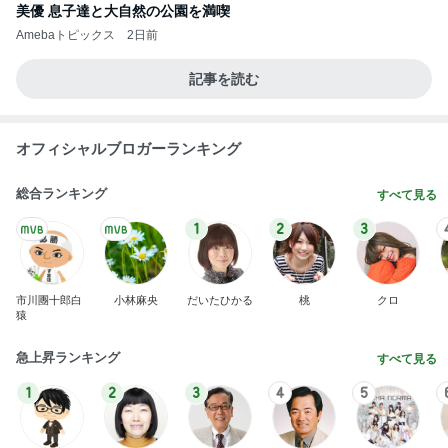
美優 息子達と大自然の公園を満喫
Amebaトピックス
2日前
記事を読む
オフィシャルブロガーランキング
総合ランキング
すべて見る
1
2
3
市川團十郎白
小林麻央
だいたひかる
桃
クロ
猿
急上昇ランキング
すべて見る
1
2
3
4
5