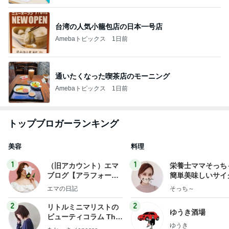
台湾の人気小籠包店の日本一号店
Amebaトピックス
1日前
通いたくなった喫茶店のモーニング
Amebaトピックス
1日前
トップブロガーランキング
美容
料理
1
1
（旧アカウント）エマ
栄養士ママそっち
ブログ【アラフォー会
簡単美味しいサイ
社売却セカンドライ
献立
エマの日記
そっち～
フ】
2
2
リトルミニマリストの
ゆうき酒場
ビューティコラム The
ゆうき
little minimalist's bea