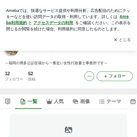
行政書士が届ける・介護のお役立ちブログ
アプリをダウンロードして
ブログの更新通知
を受け取りまし
開く
ょう。
行政書士が届ける・介護のお役立ちブログ
～福岡の博多公証役場から一番近い女性行政書士事務所です～
12
52
フォロー
フォロワー
投稿
一覧
人気
画像
テーマ