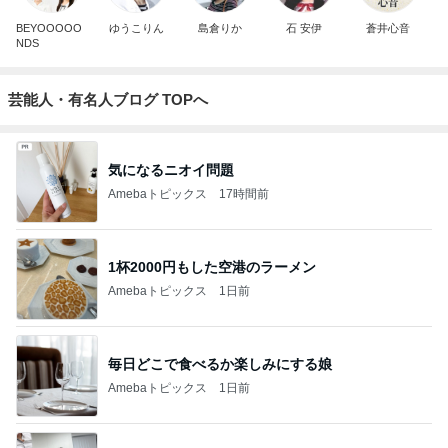
BEYOOOOO
ゆうこりん
島倉りか
石 安伊
蒼井心音
NDS
芸能人・有名人ブログ TOPへ
気になるニオイ問題
Amebaトピックス
17時間前
1杯2000円もした空港のラーメン
Amebaトピックス
1日前
毎日どこで食べるか楽しみにする娘
Amebaトピックス
1日前