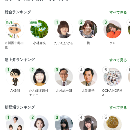
総合ランキング
すべて見る
1
2
3
市川團十郎白
小林麻央
だいたひかる
桃
クロ
猿
急上昇ランキング
すべて見る
1
2
3
4
5
AKB48
たんぽぽ川村
北村総一朗
北別府学
OCHA NORM
エミコ
A
新登場ランキング
すべて見る
1
2
3
4
5