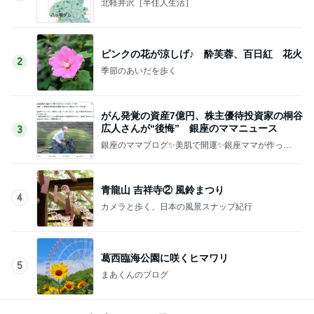
北軽井沢［半住人生活］
ピンクの花が涼しげ♪ 酔芙蓉、百日紅 花火
2
季節のあいだを歩く
がん発覚の資産7億円、株主優待投資家の桐谷
広人さんが“後悔” 銀座のママニュース
3
銀座のママブログ✨美肌で開運✨銀座ママが作った
化粧品✨銀座クラブ高嶋25歳で開店✨高嶋りえ子
お着物でエルメス バーキン コーデ
青龍山 吉祥寺② 風鈴まつり
4
カメラと歩く、日本の風景スナップ紀行
葛西臨海公園に咲くヒマワリ
5
まあくんのブログ