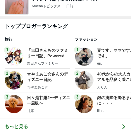
Amebaトピックス
1日前
トップブロガーランキング
旅行
ファッション
1
1
「吉田さんちのファミ
妻です。ママです
リー日記」Powered b
です。
y Ameba 吉田さんファ
吉田さんファミリー
eri.
ミリーオフィシャルブ
ログ
2
2
☆やまあこ☆さんのデ
40代からの大人
ィズニー日記
アルを品良く着こ
ファッションブロ
☆やまあこ☆
えりん
3
3
日々是甘露2〜ディズニ
銀の滴降る降るま
ー風味〜
に・・・
甘露
illallan
もっと見る