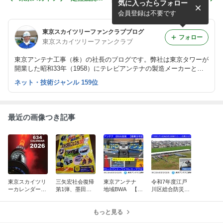
気に入ったらフォロー
真展（隅田公園リバーサイド
館の3Dアーティスト」のツ
ギャラリー）2025.7.19
ッチーにいろいろと教えても
会員登録は不要です
らったお話し
東京スカイツリーファンクラブブログ
フォロー
東京スカイツリーファンクラブ
東京アンテナ工事（株）の社長のブログです。弊社は東京タワーが
開業した昭和33年（1958）にテレビアンテナの製造メーカーとし
て創業しました。
ネット・技術ジャンル 159位
最近の画像つき記事
東京スカイツリ
三矢宏社会復帰
東京アンテナ
令和7年度江戸
ーカレンダー10
第1弾、墨田区
地域BWA 【創
川区総合防災訓
周年、新湯さん
防災フェスタ20
業9年記念】
練ドローン空撮
ありがとうスペ
25：脳出血から
ブロードバン
2025.9.4：東京
シャル
奇跡の復活！
もっと見る
ド・ワイヤレ
ドローンアンテ
ス・アクセス
ナ