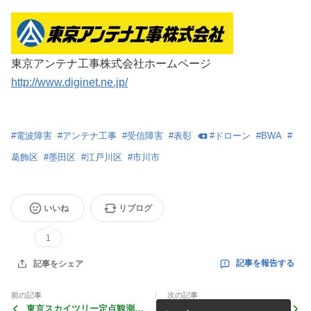
東京アンテナ工事株式会社ホームページ
http://www.diginet.ne.jp/
#
電波障害
#
アンテナ工事
#
受信障害
#
表彰
#
ドローン
#
BWA
#
葛飾区
#
墨田区
#
江戸川区
#
市川市
いいね
リブログ
1
記事を報告する
記事をシェア
前の記事
次の記事
東京スカイツリー定点観測写
幕張メッセで「万博フランス