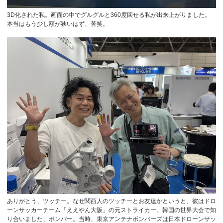
3D化された私。画面の中でグルグルと360度回せる私が出来上がりました。
本当はもう少し額が狭いはず、苦笑。
ありがとう、ツッチー。なぜ関西人のツッチーとお友達かというと、彼はドロ
ーンサッカーチーム「ええやん大阪」の元ストライカー。韓国の世界大会で知
り合いました、ボンバー。当時、東京アンテナボンバーズは日本ドローンサッ