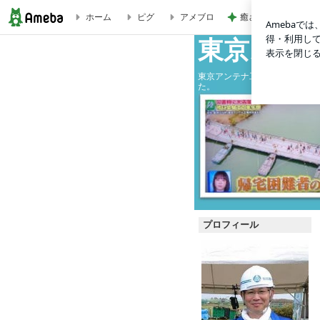
癒されるアクアリウ
ホーム
ピグ
アメブロ
幕張メッセで「万博フランス館の3Dアーティスト」のツッチー
東京スカ
東京アンテナ工事（株）の社長
た。
プロフィール