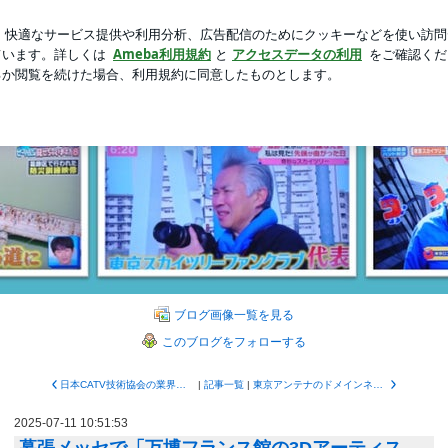
ムとワークショップ
新規登録
芸能人ブログ
人気ブログ
にいろいろと教えてもらったお話し | 東京スカイツリーファ
イツリーファンクラブブロ
のブログです。弊社は東京タワーが開業した昭和33年（1958）にテレビアンテナ
ブログ画像一覧を見る
このブログをフォローする
日本CATV技術協会の業界紙2025年5月号に掲載：東京アンテナ工事（株）
|
記事一覧
|
東京アンテナのドメインネームはdiginet（デジネット）
2025-07-11 10:51:53