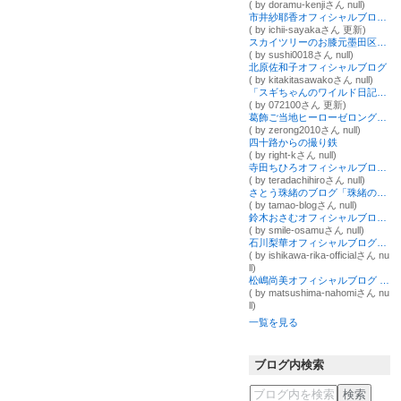
( by doramu-kenjiさん null)
市井紗耶香オフィシャルブログ Powered by Ameba
( by ichii-sayakaさん 更新)
スカイツリーのお膝元墨田区でマグロが美味しい寿司屋
( by sushi0018さん null)
北原佐和子オフィシャルブログ
( by kitakitasawakoさん null)
「スギちゃんのワイルド日記」Powered by Ameba
( by 072100さん 更新)
葛飾ご当地ヒーローゼロングのブログ
( by zerong2010さん null)
四十路からの撮り鉄
( by right-kさん null)
寺田ちひろオフィシャルブログ「ちひろのお部屋～sweet time～」Powered by Ameba
( by teradachihiroさん null)
さとう珠緒のブログ「珠緒のお暇なら見てよね」 powered by アメーバブログ
( by tamao-blogさん null)
鈴木おさむオフィシャルブログ「放送作家鈴木おさむのネタ帳」Powered by Ameba
( by smile-osamuさん null)
石川梨華オフィシャルブログ「Happy」Powered by Ameba
( by ishikawa-rika-officialさん nu
ll)
松嶋尚美オフィシャルブログ Powered by Ameba
( by matsushima-nahomiさん nu
ll)
一覧を見る
ブログ内検索