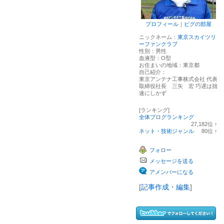
プロフィール
｜
ピグの部屋
ニックネーム：
東京スカイツリ
ーファンクラブ
性別：
男性
血液型：
O型
お住まいの地域：
東京都
自己紹介：
東京アンテナ工事株式会社 代表
取締役社長 三矢 宏 巧遅は拙
速にしかず
[ランキング]
全体ブログランキング
27,182
位
↑
ラ
ネット・技術ジャンル
80
位
↑
ン
ラ
キ
ン
フォロー
ン
キ
グ
ン
メッセージを送る
上
グ
昇
上
アメンバーになる
昇
[
記事作成・編集
]