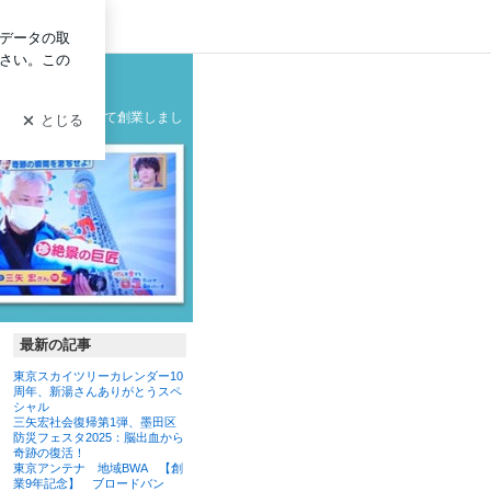
ログイン
ンクラブブログ
グ
の製造メーカーとして創業しまし
最新の記事
東京スカイツリーカレンダー10
周年、新湯さんありがとうスペ
シャル
三矢宏社会復帰第1弾、墨田区
防災フェスタ2025：脳出血から
奇跡の復活！
東京アンテナ 地域BWA 【創
業9年記念】 ブロードバン