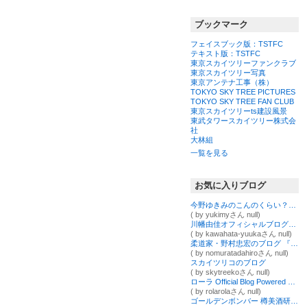
ブックマーク
フェイスブック版：TSTFC
テキスト版：TSTFC
東京スカイツリーファンクラブ
東京スカイツリー写真
東京アンテナ工事（株）
TOKYO SKY TREE PICTURES
TOKYO SKY TREE FAN CLUB
東京スカイツリーts建設風景
東武タワースカイツリー株式会
社
大林組
一覧を見る
お気に入りブログ
今野ゆきみのこんのくらい？ 東京スカイツリーくらい♪
( by yukimyさん null)
川幡由佳オフィシャルブログ「ずっこけママ」Powered by Ameba
( by kawahata-yuukaさん null)
柔道家・野村忠宏のブログ 『Nomura Style』
( by nomuratadahiroさん null)
スカイツリコのブログ
( by skytreekoさん null)
ローラ Official Blog Powered by Ameba
( by rolarolaさん null)
ゴールデンボンバー 樽美酒研二オフィシャルブログ「オバマブログ」Powered by Ameba