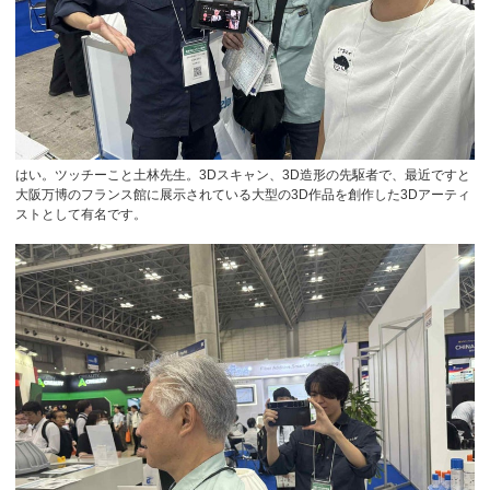
はい。ツッチーこと土林先生。3Dスキャン、3D造形の先駆者で、最近ですと
大阪万博のフランス館に展示されている大型の3D作品を創作した3Dアーティ
ストとして有名です。