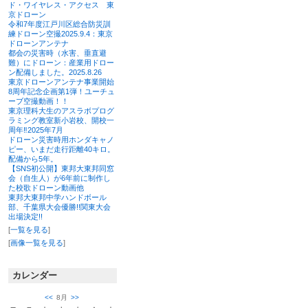
ド・ワイヤレス・アクセス 東
京ドローン
令和7年度江戸川区総合防災訓
練ドローン空撮2025.9.4：東京
ドローンアンテナ
都会の災害時（水害、垂直避
難）にドローン：産業用ドロー
ン配備しました。2025.8.26
東京ドローンアンテナ事業開始
8周年記念企画第1弾！ユーチュ
ーブ空撮動画！！
東京理科大生のアスラボプログ
ラミング教室新小岩校、開校一
周年‼2025年7月
ドローン災害時用ホンダキャノ
ピー、いまだ走行距離40キロ。
配備から5年。
【SNS初公開】東邦大東邦同窓
会（自生人）が6年前に制作し
た校歌ドローン動画他
東邦大東邦中学ハンドボール
部、千葉県大会優勝!!関東大会
出場決定!!
[
一覧を見る
]
[
画像一覧を見る
]
カレンダー
<<
8月
>>