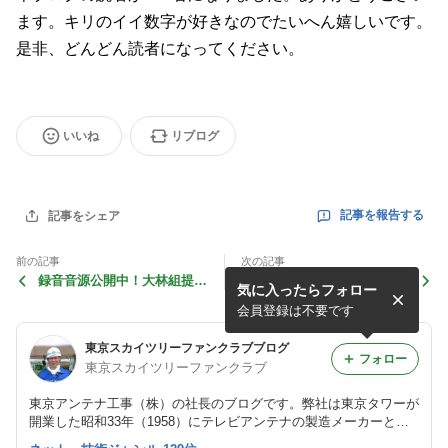
ます。キリのイイ数字が好きなのでたいへん嬉しいです。
是非、どんどん読者になってください。
いいね
リブログ
記事を報告する
記事をシェア
前の記事
次の記事
録音音源公開中！大林組提供
【訃報】ドクロベエの声、
気に入ったらフォロー
の東京スカイツリーのお膝元
「ぶらり途中下車の旅」のナ
の街へ生電話に出演しまし
レーション、滝口順平さん死
会員登録は不要です
た。
去2011.8.29
東京スカイツリーファンクラブブログ
フォロー
東京スカイツリーファンクラブ
東京アンテナ工事（株）の社長のブログです。弊社は東京タワーが
開業した昭和33年（1958）にテレビアンテナの製造メーカーとし
て創業しました。