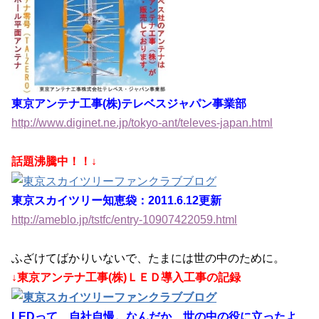
東京アンテナ工事(株)テレベスジャパン事業部
http://www.diginet.ne.jp/tokyo-ant/televes-japan.html
話題沸騰中！！↓
東京スカイツリー知恵袋：2011.6.12更新
http://ameblo.jp/tstfc/entry-10907422059.html
ふざけてばかりいないで、たまには世の中のために。
↓東京アンテナ工事(株)ＬＥＤ導入工事の記録
LEDって、自社自慢。なんだか、世の中の役に立ったよ