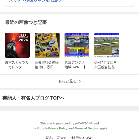
ネット・技術ジャンル 129位
最近の画像つき記事
東京スカイツリ
三矢宏社会復帰
東京アンテナ
令和7年度江戸
ーカレンダー10
第1弾、墨田区
地域BWA 【創
川区総合防災訓
周年、新湯さん
防災フェスタ20
業9年記念】
練ドローン空撮
ありがとうスペ
25：脳出血から
ブロードバン
2025.9.4：東京
シャル
奇跡の復活！
もっと見る
ド・ワイヤレ
ドローンアンテ
ス・アクセス
ナ
東京ドローン
芸能人・有名人ブログ TOPへ
This site is protected by reCAPTCHA and
the Google
Privacy Policy
and
Terms of Service
apply.
安心・安全なご利用のために