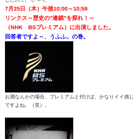
7月25日（木）午後10:00～10:59
リンクス～歴史の”連鎖”を探れ！～
（NHK BSプレミアム）
に出演しました。
回答者ですよ～、うふふ。の巻。
お酒なんかの場合、プレミアムと付けば、かなりイイ感じ
ですよね。（笑）。