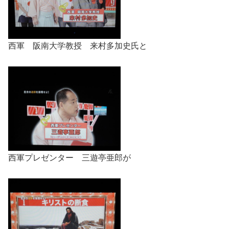
西軍 阪南大学教授 来村多加史氏と
西軍プレゼンター 三遊亭亜郎が