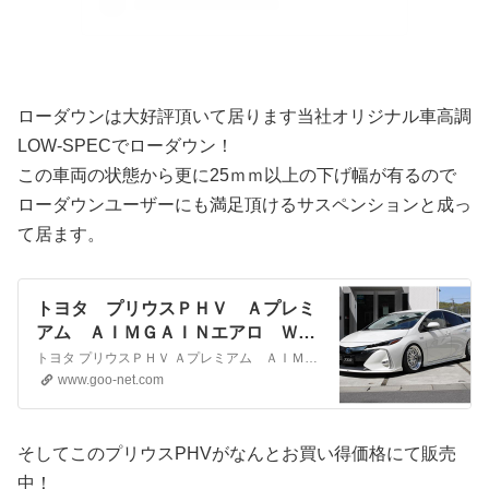
ローダウンは大好評頂いて居ります当社オリジナル車高調
LOW-SPECでローダウン！
この車両の状態から更に25ｍｍ以上の下げ幅が有るので
ローダウンユーザーにも満足頂けるサスペンションと成っ
て居ます。
トヨタ プリウスＰＨＶ Ａプレミ
アム ＡＩＭＧＡＩＮエアロ ＷＯ
ＲＫ ＳｅｅｋａｒＭＸ 車高調
トヨタ プリウスＰＨＶ Ａプレミアム ＡＩＭＧＡＩＮエアロ ＷＯＲＫ ＳｅｅｋａｒＭＸ 車高調 アーム １１．６インチＳＤナビ 寒冷地仕様 黒本革 ＴＳＳ ＢＳＭ ＩＣＳ ＬＫＤ ＥＴＣ２．０ 地デジ Ｂカメラ 急速充電の中古車情報。地デジＴＶキット付・クリアランスソナー・１００Ｖ＆２００Ｖ充電器 中古車検索なら日本最大級の中古車情報サイトグーネット中古車（…
アーム １１．６インチＳＤナビ
www.goo-net.com
寒冷地仕様 黒本革 ＴＳＳ ＢＳ
Ｍ ＩＣＳ ＬＫＤ ＥＴＣ２．
０ 地デジ Ｂカメラ 急速充電
そしてこのプリウスPHVがなんとお買い得価格にて販売
中！