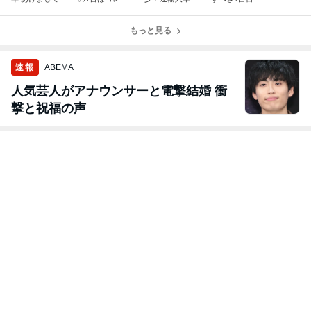
めでとうござい
だ！在庫車！Ka
Kawasaki Z900
在庫車！Kawas
ます。
wasaki Z900RS
RS 人気の火の
aki Z900RS Yell
Yellow Bal
もっと見る
玉カラー！【在
ow Ball ED
庫紹介】
速報
ABEMA
人気芸人がアナウンサーと電撃結婚 衝
撃と祝福の声