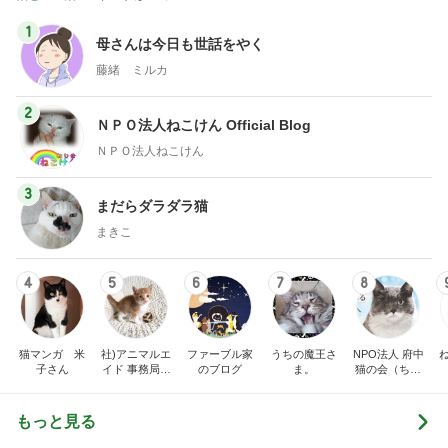
1
母さんは今日も世話をやく
藤緒 ミルカ
2
ＮＰＯ法人ねこけん Official Blog
ＮＰＯ法人ねこけん
3
まだらダラダラ猫
まきこ
4
5
6
7
8
猫マンガ 米
社)アニマルエ
ファーブル家
うちの魔王さ
NPO法人 府中
子さん
イド 事務局＆
のブログ
ま。
猫の会（ちゅ
みんなの日記
ー猫）
もっと見る