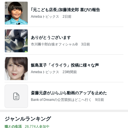
｢元こども店長｣加藤清史郎 喜びの報告
Amebaトピックス
2日前
ありがとうございます
市川團十郎白猿オフィシャルB
3日前
飯島直子「イライラ」投稿に様々な声
Amebaトピックス
23時間前
斎藤元彦がぶらぶら動画のアップを止めた
Bank of Dreamの公営競技はどこへ行く
9日前
ジャンルランキング
猫との生活
26,774人参加中