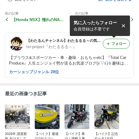
前の記事
次の記事
【Honda NSX】憧れのNA1
遂に！【S660#26】ゼロから
気に入ったらフォロー
NSX 29年落ち走行164,499K
始めるエスロク生活 走行距
の状態はどうなのか！？
離10000K突破！
会員登録は不要です
【わたるんチャンネル】わたるるる～の気まぐれブログ 車は1/1オモチャ♪
フォロー
tsr-project『わたるるる～』
【プリウス&スポーツカー・車・趣味・おもちゃetc】『Total Car
Produce』人生エンジョイ勢が送るお気楽ブログ(≧▽≦)ｂ趣味は人
生を楽しくする！！（ジャンルに囚われないブログ展開と成りま
カーショップジャンル 28位
す。）
最近の画像つき記事
2026年 謹賀新
【バイク】最後
【バイク】希
【バイク】記念
年 あけましてお
の1台はコレ
少！逆輸入車！
すべき1台目の