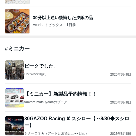
30分以上迷い後悔した夕飯の品
Amebaトピックス
1日前
#
ミニカー
ピークでした。
Hot Wheels病。
2026年8月8日
【ミニカー】新製品予約情報！！
tamtam-matsuyamaのブログ
2026年8月8日
30GAZOO Racing ✘ スシロー【～8/30◆スシロ
ー】
シターロ３★（アートと麦酒と…■■日記）
2026年8月8日