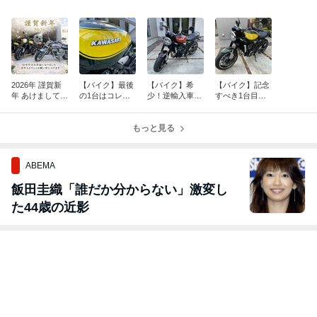
2026年 謹賀新
【バイク】最後
【バイク】希
【バイク】記念
年 あけましてお
の1台はコレ
少！逆輸入車！
すべき1台目の
めでとうござい
だ！在庫車！Ka
Kawasaki Z900
在庫車！Kawas
ます。
wasaki Z900RS
RS 人気の火の
aki Z900RS Yell
Yellow Bal
もっと見る
玉カラー！【在
ow Ball ED
庫紹介】
ABEMA
飯田圭織「誰だか分からない」激変し
た44歳の近影