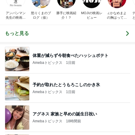
アンパンマン
怒りくまのブ
勝手に映画紹
MOJIの映画レ
∠かなめまよ
先生の映画講
ログ（仮）
介！？
ビュー
の胸はって行
座
け〜！自信持
って行け〜！
もっと見る
体重が減らず今朝食べたハッシュポテト
Amebaトピックス
1日前
予約が取れたとうもろこしのかき氷
Amebaトピックス
1日前
アグネス 家族と早めの誕生日祝い
Amebaトピックス
18時間前