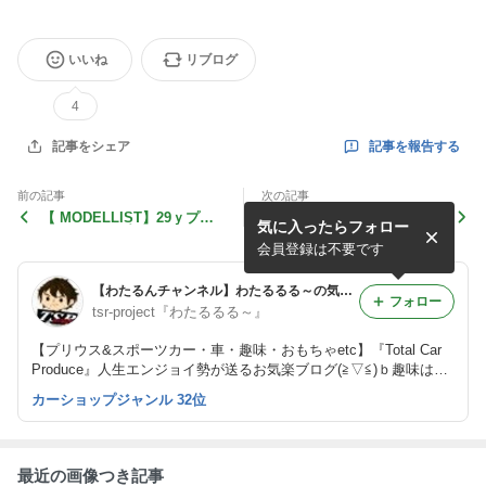
いいね
リブログ
4
記事を報告する
記事をシェア
前の記事
次の記事
【 MODELLIST】29ｙプリ
まさかS660新車購入！？【S
気に入ったらフォロー
ウスPHV Ａプレミアム モデ
660#23】ゼロから始めるエ
リスタ エアロ装着！
スロク生活
会員登録は不要です
【わたるんチャンネル】わたるるる～の気まぐれブログ 車は1/1オモチャ♪
フォロー
tsr-project『わたるるる～』
【プリウス&スポーツカー・車・趣味・おもちゃetc】『Total Car
Produce』人生エンジョイ勢が送るお気楽ブログ(≧▽≦)ｂ趣味は人
生を楽しくする！！（ジャンルに囚われないブログ展開と成りま
カーショップジャンル 32位
す。）
最近の画像つき記事