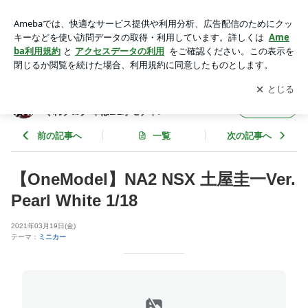
【OneModel】NA2 NSX 土屋圭一Ver. Pearl White 1/18 | 【わ
たるんチャンネル】わたるるる～の気まぐれブログ 車は1/1オ
アプリをダウンロードして
ブログの更新通知
を受け取りまし
開く
モチャ♪
ょう。
【わたるんチャンネル】わたるるる～の気ま
フォロー
ぐれブログ 車は1/1オモチャ♪
前の記事へ
一覧
次の記事へ
【OneModel】NA2 NSX 土屋圭一Ver.
Pearl White 1/18
2021年03月19日(金)
テーマ：
ミニカー