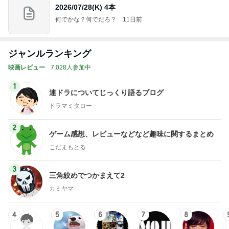
2026/07/28(K) 4本
何でかな？何でだろ？
11日前
ジャンルランキング
映画レビュー
7,028人参加中
1
連ドラについてじっくり語るブログ
ドラマミタロー
2
ゲーム感想、レビューなどなど趣味に関するまとめ
こだまもとる
3
三角絞めでつかまえて2
カミヤマ
4
5
6
7
8