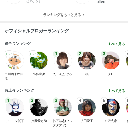
はやパパ
illallan
ランキングをもっと見る
オフィシャルブロガーランキング
総合ランキング
すべて見る
1
2
3
市川團十郎白
小林麻央
だいたひかる
桃
クロ
猿
急上昇ランキング
すべて見る
1
2
3
4
5
デーモン閣下
片岡愛之助
林下清志(ビッ
沢田聖子
金沢克彦
グダディ)