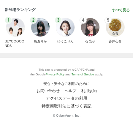
新登場ランキング
すべて見る
1
2
3
4
5
BEYOOOOO
島倉りか
ゆうこりん
石 安伊
蒼井心音
NDS
This site is protected by reCAPTCHA and
the Google
Privacy Policy
and
Terms of Service
apply.
安心・安全なご利用のために
お問い合わせ
ヘルプ
利用規約
アクセスデータの利用
特定商取引法に基づく表記
© CyberAgent, Inc.