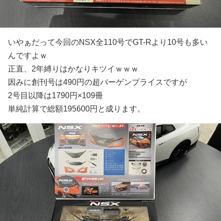
いやぁだって今回のNSX全110号でGT-Rより10号も多い
んですよｗ
正直、2年縛りはかなりキツイｗｗｗ
因みに創刊号は490円の超バーゲンプライスですが
2号目以降は1790円×109冊
単純計算で総額195600円と成ります。