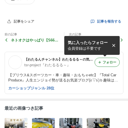
記事を報告する
記事をシェア
前の記事
次の記事
ネトオクはやっぱり【S660#
【TSR-PROJECTオリジナ
気に入ったらフォロー
13】ゼロから始めるエスロ
ル】新作ハイクオリティ車検
ク生活 ヤッホーでパーツ購
証入れ(License case)
会員登録は不要です
入したら悲劇が
【わたるんチャンネル】わたるるる～の気まぐれブログ 車は1/1オモチャ♪
フォロー
tsr-project『わたるるる～』
【プリウス&スポーツカー・車・趣味・おもちゃetc】『Total Car
Produce』人生エンジョイ勢が送るお気楽ブログ(≧▽≦)ｂ趣味は人
生を楽しくする！！（ジャンルに囚われないブログ展開と成りま
カーショップジャンル 28位
す。）
最近の画像つき記事