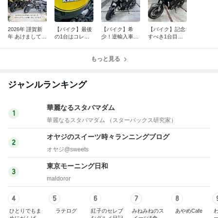
2026年 謹賀新
【バイク】最後
【バイク】希
【バイク】記念
年 あけましてお
の1台はコレ
少！逆輸入車！
すべき1台目の
めでとうござい
だ！在庫車！Ka
Kawasaki Z900
在庫車！Kawas
ます。
wasaki Z900RS
RS 人気の火の
aki Z900RS Yell
Yellow Bal
もっと見る
玉カラー！【在
ow Ball ED
庫紹介】
ジャンルランキング
華麗なるスタバマダム
1
華麗なるスタバマダム （スターバックス研究家）
オヤジのスイーツ時々ランニングブログ
2
オヤジ@sweets
東京モーニング日和
3
maldoror
4
5
6
7
8
ひとりでもま
ラテログ
紅子のセレブ
みねみねのス
あやめCafe