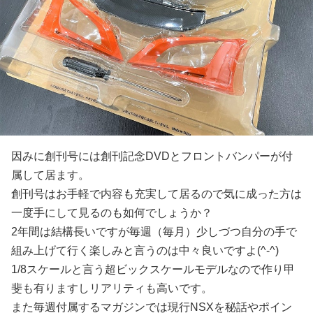
因みに創刊号には創刊記念DVDとフロントバンパーが付
属して居ます。
創刊号はお手軽で内容も充実して居るので気に成った方は
一度手にして見るのも如何でしょうか？
2年間は結構長いですが毎週（毎月）少しづつ自分の手で
組み上げて行く楽しみと言うのは中々良いですよ(^-^)
1/8スケールと言う超ビックスケールモデルなので作り甲
斐も有りますしリアリティも高いです。
また毎週付属するマガジンでは現行NSXを秘話やポイン