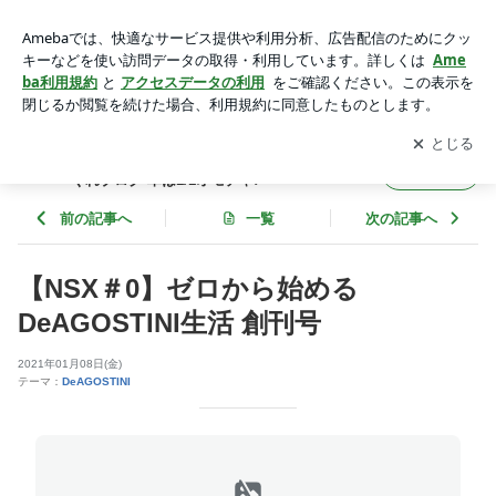
【NSX＃0】ゼロから始めるDeAGOSTINI生活 創刊号 | 【わた
るんチャンネル】わたるるる～の気まぐれブログ 車は1/1オモ
アプリをダウンロードして
ブログの更新通知
を受け取りまし
開く
チャ♪
ょう。
【わたるんチャンネル】わたるるる～の気ま
フォロー
ぐれブログ 車は1/1オモチャ♪
前の記事へ
一覧
次の記事へ
【NSX＃0】ゼロから始める
DeAGOSTINI生活 創刊号
2021年01月08日(金)
テーマ：
DeAGOSTINI