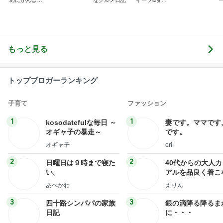
めにがんばる
なグルメ日記
イーツ&食パ
ブログ
ンブログ❤️
もっと見る
トップブロガーランキング
子育て
ファッション
1
1
kosodatefulな毎日 ～
妻です。ママです
オギャ子の暴走～
です。
オギャ子
eri.
2
2
日曜日は９時まで寝た
40代からの大人
い。
アルを品良く着こ
ファッションブロ
あべかわ
えりん
3
3
四十路シンパパの家族
銀の滴降る降るま
日記
に・・・