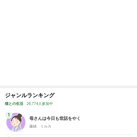
追加で購入したUVカットジャケット
Amebaトピックス
1日前
記事を読む
トップブロガーランキング
美容
料理
1
1
（旧アカウント）エマ
栄養士ママそっち
ブログ【アラフォー会
簡単美味しいサイ
社売却セカンドライ
献立
エマの日記
そっち～
フ】