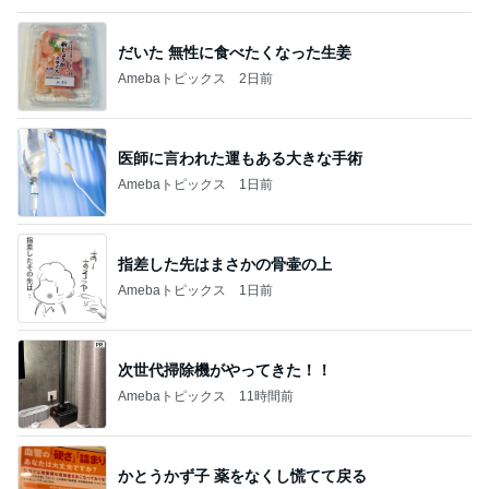
横浜SOGOうまいもの大会
nanaオフィシャルブログ Powered by Ameba
12日前
25㎝バッサリカットで素敵な変身
Amebaトピックス
1日前
2026/07/28(K) 4本
何でかな？何でだろ？
11日前
モト冬樹 妻が作ったビシソワーズ
Amebaトピックス
1日前