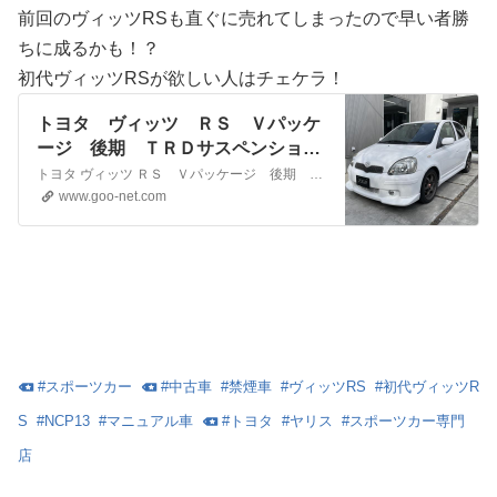
前回のヴィッツRSも直ぐに売れてしまったので早い者勝
ちに成るかも！？
初代ヴィッツRSが欲しい人はチェケラ！
トヨタ ヴィッツ ＲＳ Ｖパッケ
ージ 後期 ＴＲＤサスペンション
キット 純正エアロ ＢＲ１６イン
トヨタ ヴィッツ ＲＳ Ｖパッケージ 後期 ＴＲＤサスペンションキット 純正エアロ ＢＲ１６インチＡＷ キセノン ５ＭＴ 禁煙車の中古車情報。ブラックレーシング１６ｉｎアルミホイール・ダンロップルマンＶ・禁煙車 中古車検索なら日本最大級の中古車情報サイトグーネット中古車（Goo-net）！
チＡＷ キセノン ５ＭＴ 禁煙車
www.goo-net.com
#
スポーツカー
#
中古車
#
禁煙車
#
ヴィッツRS
#
初代ヴィッツR
S
#
NCP13
#
マニュアル車
#
トヨタ
#
ヤリス
#
スポーツカー専門
店