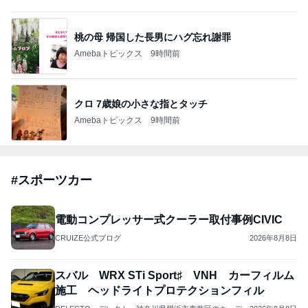
何でかな？何でだろ？
11日前
ジャンルランキング
猫との生活
26,774人参加中
1
母さんは今日も世話をやく
藤緒 ミルカ
2
ＮＰＯ法人ねこけん Official Blog
ＮＰＯ法人ねこけん
3
まだらダラダラ猫
まきこ
4
5
6
7
8