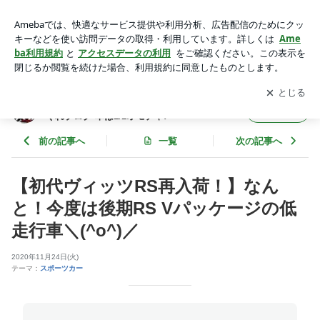
【初代ヴィッツRS再入荷！】なんと！今度は後期RS Vパッケ
ージの低走行車＼(^o^)／ | 【わたるんチャンネル】わたるるる
アプリをダウンロードして
ブログの更新通知
を受け取りまし
開く
～の気まぐれブログ 車は1/1オモチャ♪
ょう。
【わたるんチャンネル】わたるるる～の気ま
フォロー
ぐれブログ 車は1/1オモチャ♪
前の記事へ
一覧
次の記事へ
【初代ヴィッツRS再入荷！】なん
と！今度は後期RS Vパッケージの低
走行車＼(^o^)／
2020年11月24日(火)
テーマ：
スポーツカー