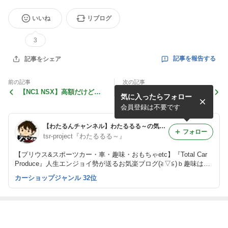
いいね
リブログ
3
記事を報告する
記事をシェア
前の記事
次の記事
【NC1 NSX】高額だけど快
【新色プラチナホワイトパー
気に入ったらフォロー
適便利！ROBERUTA LIFTE
ルマイカ】新しくなった50
R SYSTEM(電磁式)4輪
プリウス後期が早速入荷しま
会員登録は不要です
した！
【わたるんチャンネル】わたるるる～の気まぐれブログ 車は1/1オモチャ♪
フォロー
tsr-project『わたるるる～』
【プリウス&スポーツカー・車・趣味・おもちゃetc】『Total Car
Produce』人生エンジョイ勢が送るお気楽ブログ(≧▽≦)ｂ趣味は人
生を楽しくする！！（ジャンルに囚われないブログ展開と成りま
カーショップジャンル 32位
す。）
最近の画像つき記事