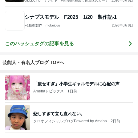
猫マンガ 米
社)アニマルエ
ファーブル家
うちの魔王さ
NPO法人 府中
子さん
イド 事務局＆
のブログ
ま。
猫の会（ちゅ
みんなの日記
ー猫）
もっと見る
だいた 無性に食べたくなった生姜
Amebaトピックス
2日前
医師に言われた運もある大きな手術
Amebaトピックス
1日前