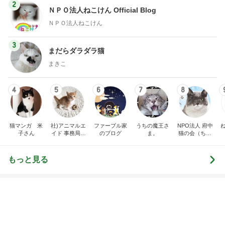
2
2
リトルミニマリストの
ゆうき酒場
ビューティコラム The
ゆうき
little minimalist's bea
あねっさ／anessa
uty colum
3
3
美人になれる、たくさ
毎日笑顔で過ごし
んの魔法
モモ母さん
hiromi
もっと見る
オフィシャルブロガーランキング
総合ランキング
すべて見る
1
2
3
市川團十郎白
小林麻央
だいたひかる
桃
クロ
猿