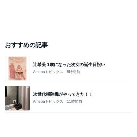
このハッシュタグの記事を見る
芸能人・有名人ブログ TOPへ
「痩せすぎ」小学生ギャルモデルに心配の声
Amebaトピックス
1日前
悲しすぎて立ち直れない。
クロオフィシャルブログPowered by Ameba
2日前
元ジャンポケ斉藤被告の妻がSNSを更新
Amebaトピックス
1日前
2026/07/28(K) 4本