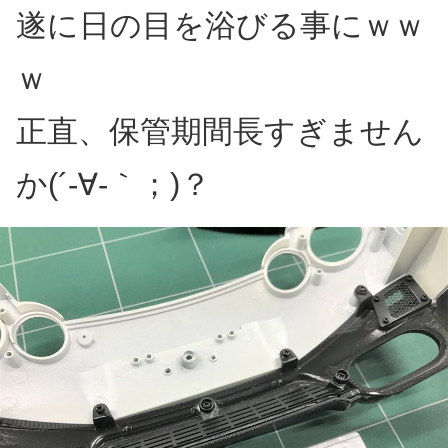
遂に日の目を浴びる事にｗｗ
ｗ
正直、保管期間長すぎません
か(´-∀-｀；)？