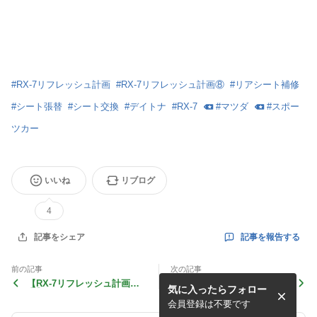
#
RX-7リフレッシュ計画
#
RX-7リフレッシュ計画⑧
#
リアシート補修
#
シート張替
#
シート交換
#
デイトナ
#
RX-7
#
マツダ
#
スポー
ツカー
いいね
リブログ
4
記事を報告する
記事をシェア
前の記事
次の記事
【RX-7リフレッシュ計画
【RX-7リフレッシュ計画
気に入ったらフォロー
⑨】6Dグロスカーボンシー
⑦】遂にカラーナンバー判
トDIY施工 リアスポはほぼ平
明！トランク穴埋め・Rウィ
会員登録は不要です
面だし楽勝！？
ンドウモール新品交換