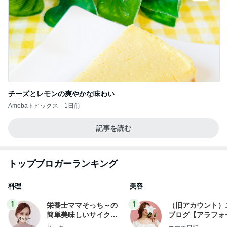
チーズとレモンの爽やかな味わい
Amebaトピックス
1日前
記事を読む
トップブロガーランキング
料理
美容
1
1
栄養士ママそっち～の
（旧アカウント）
簡単美味しいサイクル
ブログ【アラフォ
献立
社売却セカンドラ