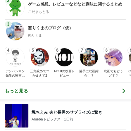
2
ゲーム感想、レビューなどなど趣味に関するまとめ
こだまもとる
3
怒りくまのブログ（仮）
怒りくま
4
5
6
7
8
アンパンマン
三角絞めでつ
MOJIの映画レ
勝手に映画紹
映画でもどう
先生の映画講
かまえて2
ビュー
介！？
どす？
座
もっと見る
堀ちえみ 夫と長男のサプライズに驚き
Amebaトピックス
1日前