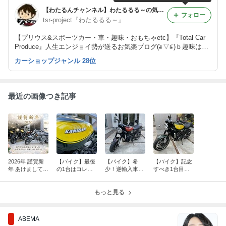
【わたるんチャンネル】わたるるる～の気まぐれブログ 車は1/1オモチャ♪
フォロー
tsr-project『わたるるる～』
【プリウス&スポーツカー・車・趣味・おもちゃetc】『Total Car
Produce』人生エンジョイ勢が送るお気楽ブログ(≧▽≦)ｂ趣味は人
生を楽しくする！！（ジャンルに囚われないブログ展開と成りま
カーショップジャンル 28位
す。）
最近の画像つき記事
2026年 謹賀新
【バイク】最後
【バイク】希
【バイク】記念
年 あけましてお
の1台はコレ
少！逆輸入車！
すべき1台目の
めでとうござい
だ！在庫車！Ka
Kawasaki Z900
在庫車！Kawas
ます。
wasaki Z900RS
RS 人気の火の
aki Z900RS Yell
Yellow Bal
もっと見る
玉カラー！【在
ow Ball ED
庫紹介】
ABEMA