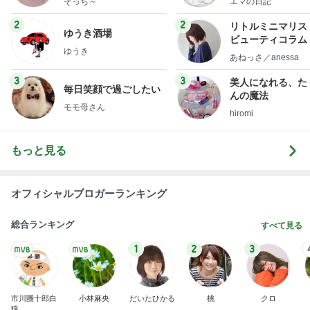
そっち～
エマの日記
フ】
2
2
リトルミニマリス
ゆうき酒場
ビューティコラム 
ゆうき
little minimalist'
あねっさ／anessa
uty colum
3
3
美人になれる、た
毎日笑顔で過ごしたい
んの魔法
モモ母さん
hiromi
もっと見る
オフィシャルブロガーランキング
総合ランキング
すべて見る
1
2
3
市川團十郎白
小林麻央
だいたひかる
桃
クロ
猿