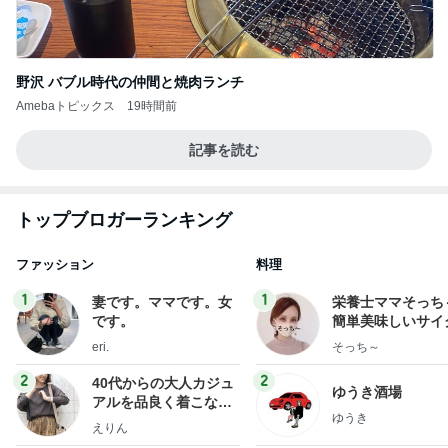
野沢 バブル時代の仲間と焼肉ランチ
Amebaトピックス
19時間前
記事を読む
トップブロガーランキング
ファッション
料理
1
1
妻です。ママです。女
栄養士ママそっち
です。
簡単美味しいサイ
献立
eri.
そっち～
2
2
40代からの大人カジュ
ゆうき酒場
アルを品良く着こなす
ゆうき
ファッションブログ
えりん