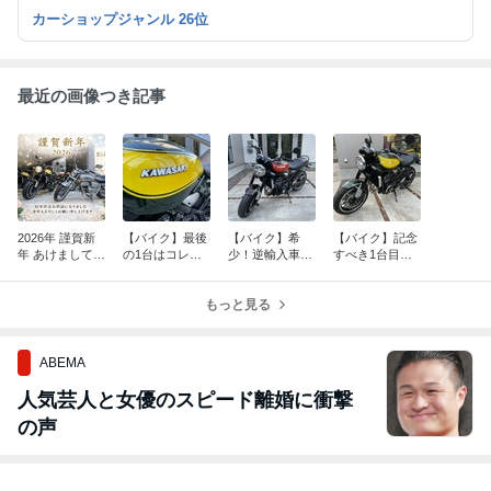
生を楽しくする！！（ジャンルに囚われないブログ展開と成りま
カーショップジャンル 26位
す。）
最近の画像つき記事
2026年 謹賀新
【バイク】最後
【バイク】希
【バイク】記念
年 あけましてお
の1台はコレ
少！逆輸入車！
すべき1台目の
めでとうござい
だ！在庫車！Ka
Kawasaki Z900
在庫車！Kawas
ます。
wasaki Z900RS
RS 人気の火の
aki Z900RS Yell
Yellow Bal
もっと見る
玉カラー！【在
ow Ball ED
庫紹介】
ABEMA
人気芸人と女優のスピード離婚に衝撃
の声