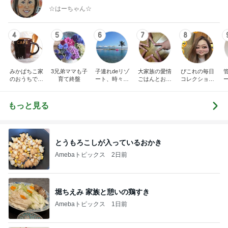
☆はーちゃん☆
4
5
6
7
8
みかぱちこ家
3兄弟ママも子
子連れdeリゾ
大家族の愛情
ぴこれの毎日
のおうちでご
育て終盤
ート、時々キ
ごはんとお弁
コレクション
はん
ャラ弁
当❤︎
♬.*ﾟ
もっと見る
とうもろこしが入っているおかき
Amebaトピックス
2日前
堀ちえみ 家族と憩いの鶏すき
Amebaトピックス
1日前