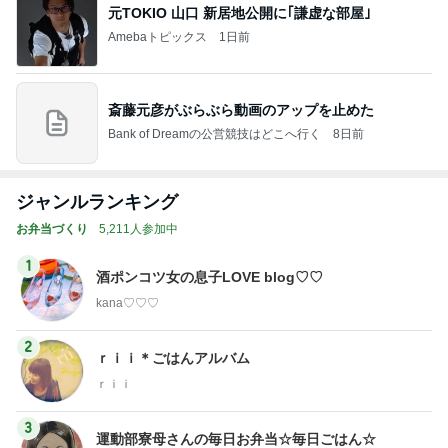
元TOKIO 山口 新居地公開に｢謙虚な部屋｣
Amebaトピックス
1日前
斎藤元彦がぶらぶら動画のアップを止めた
Bank of Dreamの公営競技はどこへ行く
8日前
ジャンルランキング
お弁当づくり
5,211人参加中
1
酒ポンコツ女の息子LOVE blog♡♡
kana♡♡♡
2
ｒｉｉ＊ごはんアルバム
ｒｉｉ
3
運動部寮母さんの毎日お弁当☆毎日ごはん☆