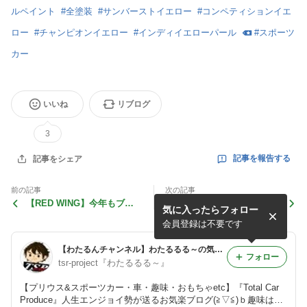
ルペイント
#
全塗装
#
サンバーストイエロー
#
コンペティションイエ
ロー
#
チャンピオンイエロー
#
インディイエローパール
#
スポーツ
カー
いいね
リブログ
3
記事を報告する
記事をシェア
前の記事
次の記事
【RED WING】今年もブー
【RX-7リフレッシュ計画
気に入ったらフォロー
ツのオフシーズンに成ったの
②】車検前に気に成る部分を
でメンテナンスをして保管し
少し直して見た！
会員登録は不要です
ます。
【わたるんチャンネル】わたるるる～の気まぐれブログ 車は1/1オモチャ♪
フォロー
tsr-project『わたるるる～』
【プリウス&スポーツカー・車・趣味・おもちゃetc】『Total Car
Produce』人生エンジョイ勢が送るお気楽ブログ(≧▽≦)ｂ趣味は人