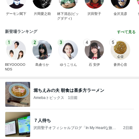
デーモン閣下
片岡愛之助
林下清志(ビッ
沢田聖子
金沢克彦
グダディ)
新登場ランキング
すべて見る
1
2
3
4
5
BEYOOOOO
島倉りか
ゆうこりん
石 安伊
蒼井心音
NDS
堀ちえみの夫 朝食は喜多方ラーメン
Amebaトピックス
1日前
７人待ち
沢田聖子オフィシャルブログ「In My Heartな旅日
2日前
記」by Ameba