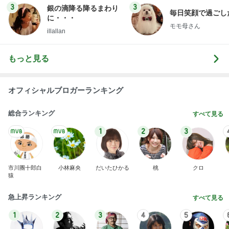
3
3
銀の滴降る降るまわり
毎日笑顔で過ごし
に・・・
モモ母さん
illallan
もっと見る
オフィシャルブロガーランキング
総合ランキング
すべて見る
1
2
3
市川團十郎白
小林麻央
だいたひかる
桃
クロ
猿
急上昇ランキング
すべて見る
1
2
3
4
5