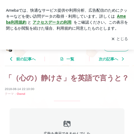
「（心の）静けさ」を英語で言うと？ | Tricolor Language
アプリをダウンロードして
ブログの更新通知
を受け取りまし
開く
ょう。
Tricolor Language
フォロー
前の記事へ
一覧
次の記事へ
「（心の）静けさ」を英語で言うと？
2018-08-14 22:10:00
テーマ：
Ownd
広告を表示できませんでした