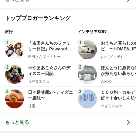
トップブロガーランキング
旅行
インテリア&DIY
1
1
「吉田さんちのファミ
おうちと暮らしの
リー日記」Powered b
ピ 〜HOME&LI
y Ameba 吉田さんファ
吉田さんファミリー
yuki (ドキ子）
ミリーオフィシャルブ
ログ
2
2
☆やまあこ☆さんのデ
ほんとうに必要な
ィズニー日記
か持たない暮らし
ep Life Simple
☆やまあこ☆
yukiko
ンテリアのきろく
3
3
日々是甘露2〜ディズニ
１００均・カルデ
ー風味〜
好き！食いしん坊
らりん☆のブログ
甘露
☆きらりん☆
もっと見る