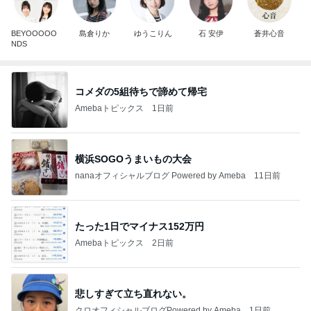
BEYOOOOO
島倉りか
ゆうこりん
石 安伊
蒼井心音
NDS
コメダの5組待ちで諦めて帰宅
Amebaトピックス
1日前
横浜SOGOうまいもの大会
nanaオフィシャルブログ Powered by Ameba
11日前
たった1日でマイナス152万円
Amebaトピックス
2日前
悲しすぎて立ち直れない。
クロオフィシャルブログPowered by Ameba
1日前