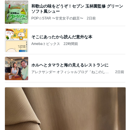
和歌山の味をどうぞ！セブン 玉林園監修 グリーン
ソフト風シュー
POP☆STAR 〜甘党女子の戯言〜
2日前
そこにあったから読んだ意外な本
Amebaトピックス
22時間前
ホルヘとタマラと海の見えるレストランに
アレクサンダー オフィシャルブログ「ねこのしっ
2日前
ぽ欲しいな」Powered by Ameba