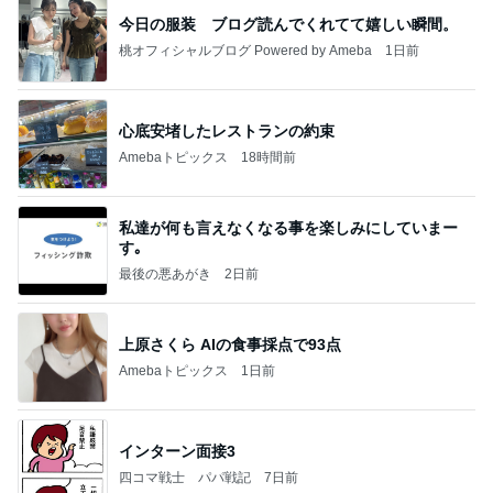
今日の服装 ブログ読んでくれてて嬉しい瞬間。
桃オフィシャルブログ Powered by Ameba
1日前
心底安堵したレストランの約束
Amebaトピックス
18時間前
私達が何も言えなくなる事を楽しみにしていまー
す｡
最後の悪あがき
2日前
上原さくら AIの食事採点で93点
Amebaトピックス
1日前
インターン面接3
四コマ戦士 パパ戦記
7日前