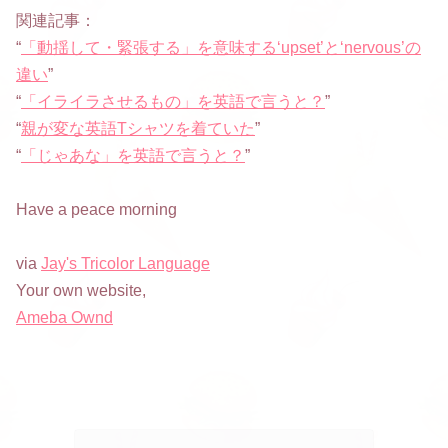
関連記事：
“
「動揺して・緊張する」を意味する‘upset’と‘nervous’の
違い
”
“
「イライラさせるもの」を英語で言うと？
”
“
親が変な英語Tシャツを着ていた
”
“
「じゃあな」を英語で言うと？
”
Have a peace morning
via
Jay's Tricolor Language
Your own website,
Ameba Ownd