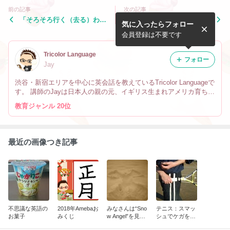
前の記事
次の記事
「そろそろ行く（去る）わ」
「フラフラする・目まいがす
気に入ったらフォロー
を英語で言うと？
る」を英語で言うと？
会員登録は不要です
Tricolor Language
フォロー
Jay
渋谷・新宿エリアを中心に英会話を教えているTricolor Languageで
す。 講師のJayは日本人の親の元、イギリス生まれアメリカ育ちで
す。 なので英会話だけでなく、文化や英語の微妙なニュアンスの
教育ジャンル 20位
違い、海外生活の事も教えています。
最近の画像つき記事
不思議な英語の
2018年Amebaお
みなさんは“Sno
テニス：スマッ
お菓子
みくじ
w Angel”を見た
シュでケガをし
事ありますか？
ないために