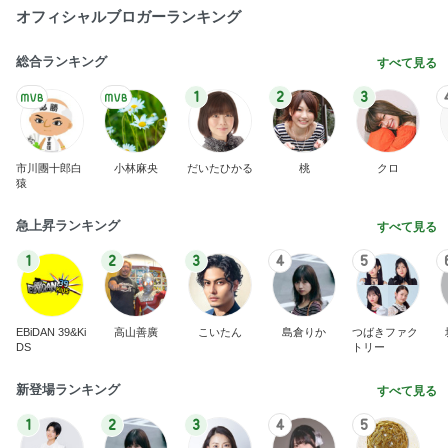
オフィシャルブロガーランキング
総合ランキング
すべて見る
1
2
3
市川團十郎白
小林麻央
だいたひかる
桃
クロ
猿
急上昇ランキング
すべて見る
1
2
3
4
5
EBiDAN 39&Ki
高山善廣
こいたん
島倉りか
つばきファク
DS
トリー
新登場ランキング
すべて見る
1
2
3
4
5