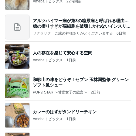
Amebaトピックス
22時間前
アルツハイマー病が第3の糖尿病と呼ばれる理由…
糖の摂りすぎが脳細胞を破壊しかねないインスリン
の恐
サクラサク ご縁の神様ありがとうございます☆
6日前
人の存在を感じて安心する空間
Amebaトピックス
1日前
和歌山の味をどうぞ！セブン 玉林園監修 グリーン
ソフト風シュー
POP☆STAR 〜甘党女子の戯言〜
2日前
カレーのはずがタンドリーチキン
Amebaトピックス
1日前