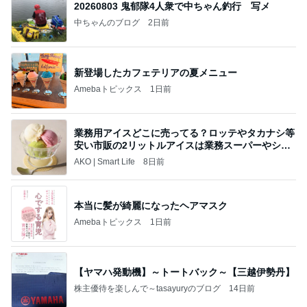
20260803 鬼郁隊4人衆で中ちゃん釣行 写メ
中ちゃんのブログ
2日前
新登場したカフェテリアの夏メニュー
Amebaトピックス
1日前
業務用アイスどこに売ってる？ロッテやタカナシ等
安い市販の2リットルアイスは業務スーパーやシャ
トレ
AKO | Smart Life
8日前
本当に髪が綺麗になったヘアマスク
Amebaトピックス
1日前
【ヤマハ発動機】～トートバック～【三越伊勢丹】
株主優待を楽しんで～tasayuryのブログ
14日前