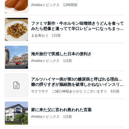
Amebaトピックス
12時間前
ファミマ新作・牛ホルモン味噌焼きうどんを食って
みたら想像と違ってて辛口レビューになっちまった
話
まあ食おう
1日前
海外旅行で実感した日本の便利さ
Amebaトピックス
1日前
アルツハイマー病が第3の糖尿病と呼ばれる理由…
糖の摂りすぎが脳細胞を破壊しかねないインスリン
の恐
サクラサク ご縁の神様ありがとうございます☆
6日前
家に来た父に言われ救われた言葉
Amebaトピックス
1日前