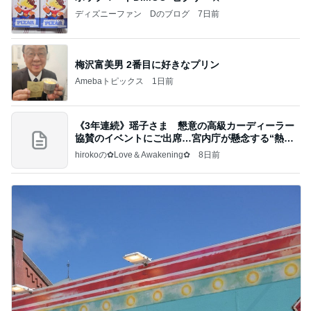
ディズニーファン Dのブログ
7日前
梅沢富美男 2番目に好きなプリン
Amebaトピックス
1日前
《3年連続》瑶子さま 懇意の高級カーディーラー
協賛のイベントにご出席…宮内庁が懸念する“熱心
すぎ
hirokoの✿Love＆Awakening✿
8日前