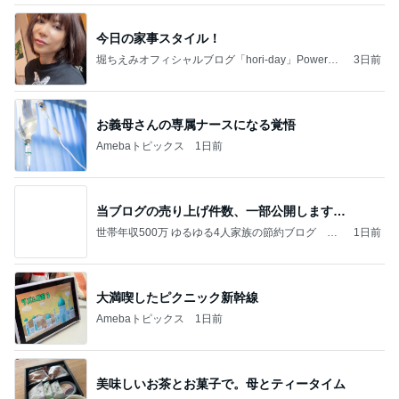
今日の家事スタイル！
堀ちえみオフィシャルブログ「hori-day」Powered
3日前
by Ameba
お義母さんの専属ナースになる覚悟
Amebaトピックス
1日前
当ブログの売り上げ件数、一部公開します…
世帯年収500万 ゆるゆる4人家族の節約ブログ 〜
1日前
ケチ旦那と金銭感覚マヒ嫁の日々〜
大満喫したピクニック新幹線
Amebaトピックス
1日前
美味しいお茶とお菓子で。母とティータイム