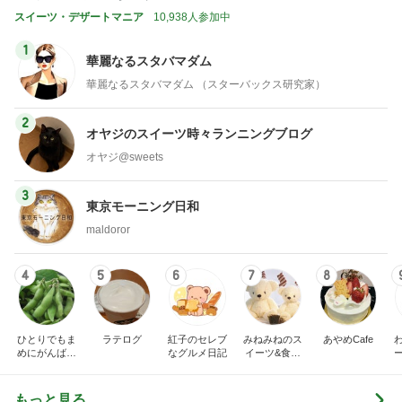
スイーツ・デザートマニア
10,938人参加中
1
華麗なるスタバマダム
華麗なるスタバマダム （スターバックス研究家）
2
オヤジのスイーツ時々ランニングブログ
オヤジ@sweets
3
東京モーニング日和
maldoror
4
5
6
7
8
ひとりでもま
ラテログ
紅子のセレブ
みねみねのス
あやめCafe
めにがんばる
なグルメ日記
イーツ&食パ
ブログ
ンブログ❤️
もっと見る