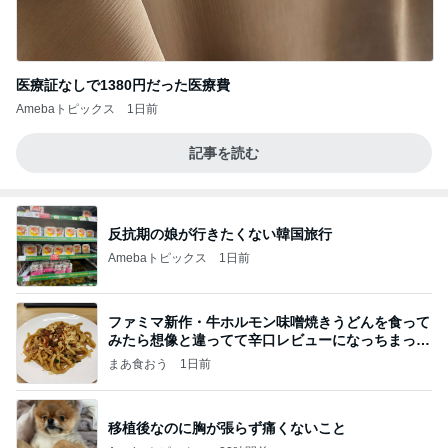
医療証なしで1380円だった医療費
Amebaトピックス
1日前
記事を読む
反抗期の娘が行きたくない韓国旅行
Amebaトピックス
1日前
ファミマ新作・牛ホルモン味噌焼きうどんを食って
みたら想像と違ってて辛口レビューになっちまった
話
まあ食おう
1日前
移植後なのに胸が張らず痛くないこと